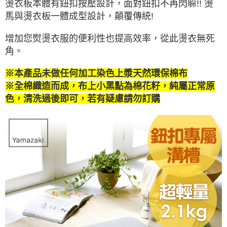
燙衣板本體有鈕扣按壓設計，面對鈕扣不再閃躲!!
燙
馬與燙衣板一體成型設計，顛覆傳統!
增加您熨燙衣服的便利性也提高效率，從此燙衣無死
角。
※本產品未做任何加工染色上漿天然環保棉布
※
全棉織造而成，布上小黑點為棉花籽，純屬正常原
色，清洗過後即可，若有疑慮請勿訂購