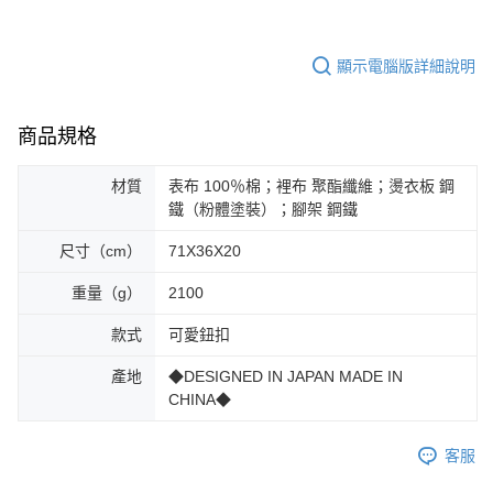
顯示電腦版詳細說明
商品規格
材質
表布 100％棉；裡布 聚酯纖維；燙衣板 鋼
鐵（粉體塗裝）；腳架 鋼鐵
尺寸（cm）
71X36X20
重量（g）
2100
款式
可愛鈕扣
產地
◆DESIGNED IN JAPAN MADE IN
CHINA◆
客服