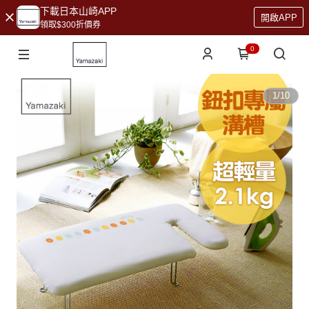
下載日本山崎APP
開啟APP
領取$300折價券
0
1
/
10