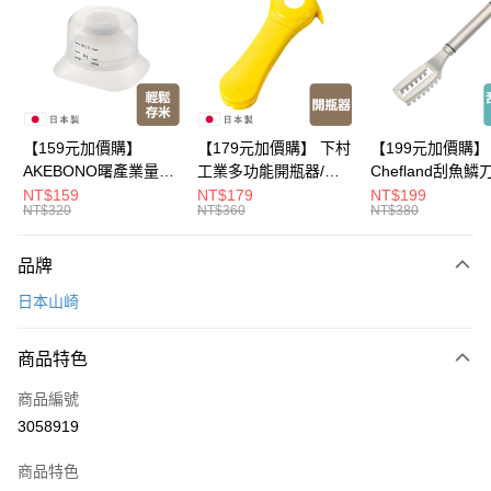
Apple Pay
悠遊付
Google Pay
全盈+PAY
【159元加價購】
【179元加價購】 下村
【199元加價購】
AKEBONO曙產業量米
工業多功能開瓶器/開
Chefland刮魚鱗
大哥付你分期
杯漏斗組(白)/量米杯/
瓶器/餐廚用品/料理道
魚鱗器/廚房用品/
NT$159
NT$179
NT$199
相關說明
NT$320
NT$360
NT$380
米桶/量米用具/任二件8
具/任二件8折
道具/任二件8折
【大哥付你分期使用說明】
折
ATM付款
1.本服務由台灣大哥大提供，台灣大哥大用戶可立即使用無須另外申請。
品牌
2.付款方式選擇「大哥付你分期」，訂單成立後會自動跳轉到大哥付的交易
流程，驗證手機門號後，選擇欲分期的期數、繳款截止日，確認付款後即完
運送方式
日本山崎
成交易。
3.實際核准額度、可分期數及費用金額請依後續交易確認頁面所載為準。
宅配$499免運
4.訂單成立30分鐘內，如未前往確認交易或遇審核未通過，訂單將自動取
商品特色
每筆NT$150，滿NT$499(含以上)免運費
消。如遇「轉專審核」未通過狀況，表示未達大哥付你分期系統評分，恕無
法說明評估內容。
商品編號
【繳款方式說明】
3058919
1.分期款項不併入電信帳單，「大哥付你分期」於每月結算日後寄送繳費提
醒簡訊。
2.透過簡訊連結打開帳單後，可選擇「超商條碼／台灣大直營門市／銀行轉
商品特色
帳／街口支付／iPASS MONEY」等通路繳費。