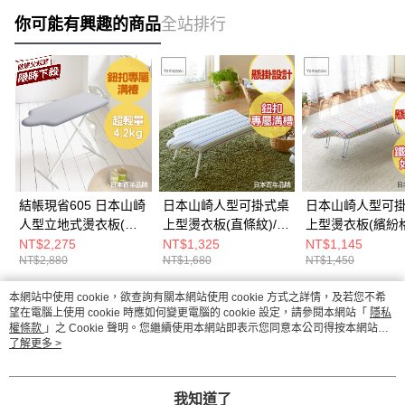
你可能有興趣的商品
全站排行
結帳現省605 日本山崎
日本山崎人型可掛式桌
日本山崎人型可
人型立地式燙衣板(閃
上型燙衣板(直條紋)/燙
上型燙衣板(繽紛格
電銀)/燙衣板/熨燙板/
衣板/熨燙板/熨燙墊/燙
燙衣板/熨燙板/熨
NT$2,275
NT$1,325
NT$1,145
NT$2,880
NT$1,680
NT$1,450
熨燙墊/燙衣墊
衣墊
燙衣墊
本網站中使用 cookie，欲查詢有關本網站使用 cookie 方式之詳情，及若您不希
熱門標籤
望在電腦上使用 cookie 時應如何變更電腦的 cookie 設定，請參閱本網站「
隱私
權條款
」之 Cookie 聲明。您繼續使用本網站即表示您同意本公司得按本網站使
用條款之 Cookie 聲明使用 cookie。
了解更多 >
我知道了