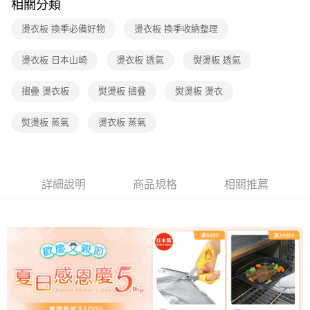
相關分類
燙衣板 換季必備好物
燙衣板 換季收納整理
燙衣板 日本山崎
燙衣板 透氣
熨燙板 透氣
摺疊 燙衣板
熨燙板 摺疊
熨燙板 燙衣
熨燙板 蒸氣
燙衣板 蒸氣
詳細說明
商品規格
相關推薦