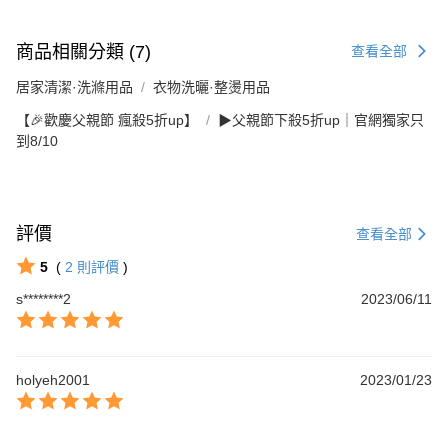
商品相關分類 (7)
查看全部
居家清潔·洗滌用品
衣物洗曬·整燙用品
【🎉歡慶父親節 瘋殺5折up】
▶父親節下殺5折up｜官網獨家只
到8/10
評價
查看全部
5
(
2
則評價
)
s********2
2023/06/11
holyeh2001
2023/01/23