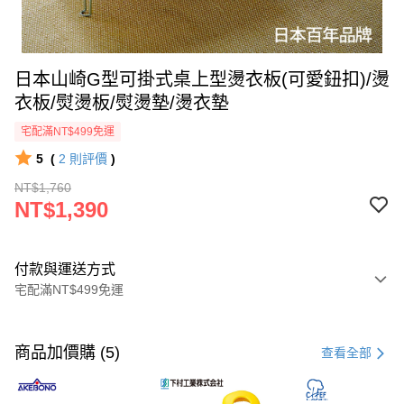
日本山崎G型可掛式桌上型燙衣板(可愛鈕扣)/燙
衣板/熨燙板/熨燙墊/燙衣墊
宅配滿NT$499免運
5
(
2
則評價
)
NT$1,760
NT$1,390
付款與運送方式
宅配滿NT$499免運
付款方式
信用卡一次付款
商品加價購 (5)
查看全部
LINE Pay