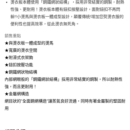
燙衣板本體使用「鋼鐵網狀結構」，採用非常結實的鋼製，耐熱
性強、更耐用！燙衣板本體有鈕扣按壓設計，面對鈕扣不再閃
【注意事項】
1.本服務係由「台灣大哥大股份有限公司」（以下簡稱本公司）所提供，讓
躲!!小燙馬與燙衣板一體成型設計，顛覆傳統!增加您熨燙衣服的
用戶於交易時，得透過本服務購買商品或服務，並由商店將買賣／分期付款
便利性也提高效率，從此燙衣無死角。
買賣價金債權讓與本公司後，依約使用本公司帳單繳交帳款。
2.基於同意付款使用「大哥付你分期」之契約關係目的，商店將以您的個人
資料（包含姓名、電話或地址）提供予台灣大哥大進項蒐集、處理及利用，
銷售重點
由本公司與您本人進行分期帳單所需資料之確認、核對及更正。
★與燙衣板一體成型的燙馬
3.完整用戶服務條款，請詳閱以下連結：
https://oppay.tw/userRule
★寬廣的燙衣空間
★附滑式衣架鉤
★鈕扣按壓功能
★鋼鐵網狀物結構
內部網眼般的「鋼鐵網狀結構」採用非常結實的鋼製，所以耐熱性
強，而且更耐用！
★金屬網構造
網目狀的"全面鋼網構造"讓蒸氣良好流通，同時有著金屬製的堅固耐
用