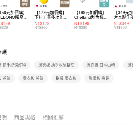
【🎉歡慶
159元加價購】
【179元加價購】
【199元加價購】
【349元
KEBONO曙產業
下村工業多功能開
Chefland刮魚鱗刀/
宮本製作
米杯漏斗組(白)/
瓶器/開瓶器/餐廚
刮魚鱗器/廚房用
清潔液600
$159
NT$179
NT$199
NT$349
米杯/米桶/量米
用品/料理道具/任
品/料理道具/任二
精/洗衣鎂
$320
NT$360
NT$380
NT$700
具/任二件8折
二件8折
件8折
品/任二件
分類
板 換季必備好物
燙衣板 換季收納整理
燙衣板 日本山崎
燙
板 蒸氣
燙衣板 蒸氣
摺疊 燙衣板
熨燙板 摺疊
說明
商品規格
相關推薦