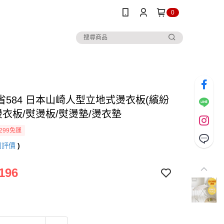
0
省584 日本山崎人型立地式燙衣板(繽紛
燙衣板/熨燙板/熨燙墊/燙衣墊
299免運
則評價
)
196