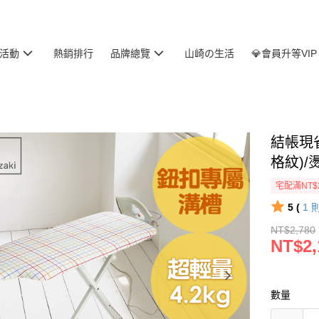
活動
熱銷排行
品牌總覽
山崎の生活
💎會員升等VIP
結帳現
格紋)/
宅配滿NT$
5 (
1
NT$2,780
NT$2,
數量