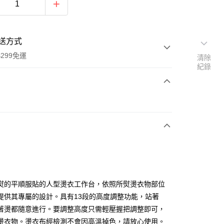
送方式
299免運
清除
紀錄
次付款
y
熨的平順服貼的人型燙衣工作台，依照所熨燙衣物部位
提供其專屬的設計。具有13段的高度調整功能，站著
著燙都隨意進行。要調整高度只需輕壓握把調整即可，
分期
燙衣物。燙衣布經檢測不會因高溫掉色，請放心使用。