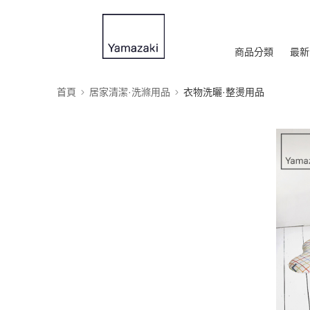
商品分類
最新
首頁
居家清潔·洗滌用品
衣物洗曬·整燙用品