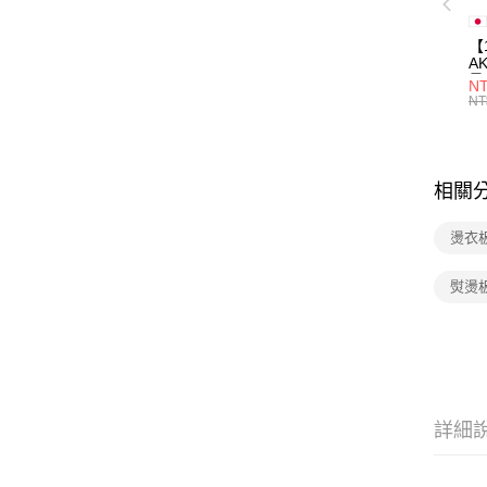
【
A
量
NT
量
NT
用
相關
燙衣
熨燙
詳細