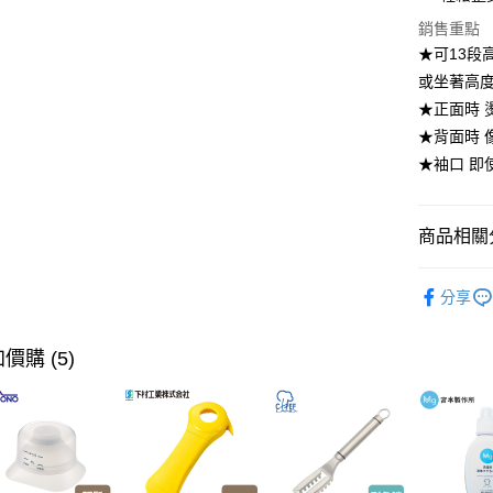
【大哥付
銷售重點
ATM付款
1.本服務
★可13段
2.付款方
流程，驗
或坐著高
完成交易
運送方式
★正面時
3.實際核
★背面時
4.訂單成
宅配【父親
消。如遇
★袖口 
每筆NT$1
無法說明
【繳款方
1.分期款
商品相關分
醒簡訊。
2.透過簡
帳／街口支
居家清潔·
分享
【🎉歡慶
【注意事
1.本服務
到8/10
用戶於交
價購 (5)
【🎉歡慶
款買賣價
2.基於同
【本月主
資料（包
用，由本
【🎉歡慶
3.完整用
家搶購！