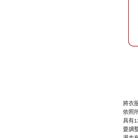
將衣
依照
具有
要調
燙衣