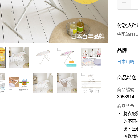
付款與運
宅配滿NT$
付款方式
品牌
信用卡一
日本山崎
LINE Pay
商品特色
Apple Pay
商品編號
悠遊付
3058914
商品特色
Google Pa
將衣服
全盈+PAY
的不同
燙、坐
大哥付你
輕鬆整
相關說明