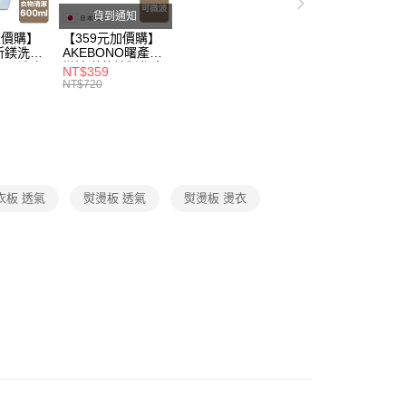
父親節 瘋殺5折up】
▶歡慶父親節 ，全館瘋殺5折up
貨到通知
加價購】
【359元加價購】
所鎂洗衣
AKEBONO曙產業
ml/洗衣
微波洋芋片製作盒/
NT$359
/洗衣用
料理盒/健康零食/
NT$720
8折
廚房工具/任二件8
折
衣板 透氣
熨燙板 透氣
熨燙板 燙衣