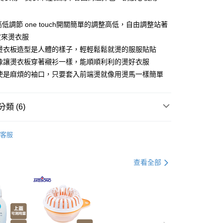
你分期使用說明】
由台灣大哥大提供，台灣大哥大用戶可立即使用無須另外申請。
高低調節 one touch開關簡單的調整高低，自由調整站著
式選擇「大哥付你分期」，訂單成立後會自動跳轉到大哥付的交易
證手機門號後，選擇欲分期的期數、繳款截止日，確認付款後即
度來燙衣服
。
 燙衣板造型是人體的樣子，輕輕鬆鬆就燙的服服貼貼
准額度、可分期數及費用金額請依後續交易確認頁面所載為準。
 像讓燙衣板穿著襯衫一樣，能順順利利的燙好衣服
立30分鐘內，如未前往確認交易或遇審核未通過，訂單將自動取
節大回饋】限時$299免運
「轉專審核」未通過狀況，表示未達大哥付你分期系統評分，恕
即使是麻煩的袖口，只要套入前端燙就像用燙馬一樣簡單
50，滿NT$299(含以上)免運費
評估內容。
式說明】
項不併入電信帳單，「大哥付你分期」於每月結算日後寄送繳費提
類 (6)
訊連結打開帳單後，可選擇「超商條碼／台灣大直營門市／銀行轉
付／iPASS MONEY」等通路繳費。
洗滌用品
衣物洗曬·整燙用品
客服
父親節 瘋殺5折up】
▶父親節下殺5折up｜官網獨家只
項】
係由「台灣大哥大股份有限公司」（以下簡稱本公司）所提供，讓
易時，得透過本服務購買商品或服務，並由商店將買賣／分期付
查看全部
父親節 瘋殺5折up】
▶大人氣！父親節熱銷排行榜！
金債權讓與本公司後，依約使用本公司帳單繳交帳款。
意付款使用「大哥付你分期」之契約關係目的，商店將以您的個人
打】
▶日本熱銷補貨到$299up
含姓名、電話或地址）提供予台灣大哥大進項蒐集、處理及利
公司與您本人進行分期帳單所需資料之確認、核對及更正。
父親節 瘋殺5折up】
▶【限時加價購$159up】官網獨
戶服務條款，請詳閱以下連結：
https://oppay.tw/userRule