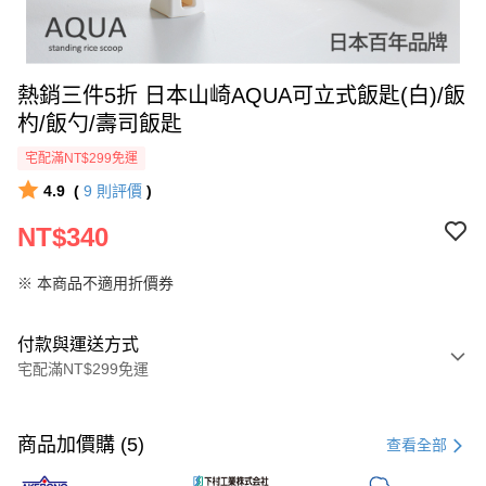
熱銷三件5折 日本山崎AQUA可立式飯匙(白)/飯
杓/飯勺/壽司飯匙
宅配滿NT$299免運
4.9
(
9
則評價
)
NT$340
※ 本商品不適用折價券
付款與運送方式
宅配滿NT$299免運
付款方式
信用卡一次付款
商品加價購 (5)
查看全部
超商取貨付款