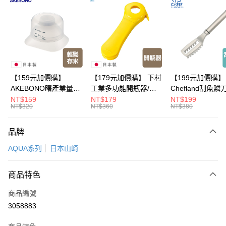
LINE Pay
Apple Pay
悠遊付
Google Pay
【159元加價購】
【179元加價購】 下村
【199元加價購】
AKEBONO曙產業量米
工業多功能開瓶器/開
Chefland刮魚鱗
全盈+PAY
杯漏斗組(白)/量米杯/
瓶器/餐廚用品/料理道
魚鱗器/廚房用品/
NT$159
NT$179
NT$199
NT$320
NT$360
NT$380
米桶/量米用具/任二件8
具/任二件8折
道具/任二件8折
大哥付你分期
折
相關說明
品牌
【大哥付你分期使用說明】
ATM付款
1.本服務由台灣大哥大提供，台灣大哥大用戶可立即使用無須另外申請。
AQUA系列
日本山崎
2.付款方式選擇「大哥付你分期」，訂單成立後會自動跳轉到大哥付的交易
流程，驗證手機門號後，選擇欲分期的期數、繳款截止日，確認付款後即完
運送方式
成交易。
商品特色
3.實際核准額度、可分期數及費用金額請依後續交易確認頁面所載為準。
全家取貨付款
4.訂單成立30分鐘內，如未前往確認交易或遇審核未通過，訂單將自動取
商品編號
每筆NT$100，滿NT$499(含以上)免運費
消。如遇「轉專審核」未通過狀況，表示未達大哥付你分期系統評分，恕無
3058883
法說明評估內容。
付款後全家取貨
【繳款方式說明】
1.分期款項不併入電信帳單，「大哥付你分期」於每月結算日後寄送繳費提