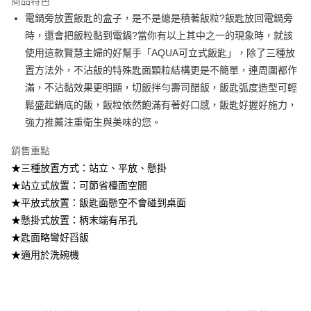
商品特色
每筆NT$100，滿NT$499(含以上)免運費
醒簡訊。
電鍋旁放置飯匙的盒子，是不是總是積著飯粒?飯匙放回電鍋旁
2.透過簡訊連結打開帳單後，可選擇「超商條碼／台灣大直營門市／銀行轉
7-11取貨付款
時，還會把飯粒黏到電鍋?當你有以上其中之一的現象時，就該
帳／街口支付／iPASS MONEY」等通路繳費。
每筆NT$100，滿NT$499(含以上)免運費
使用這款賢慧主婦的好幫手「AQUA可立式飯匙」，除了三種放
【注意事項】
置方法外，不沾飯的特殊匙面顆粒結構更是不簡單，連周圍都作
付款後7-11取貨
1.本服務係由「台灣大哥大股份有限公司」（以下簡稱本公司）所提供，讓
用戶於交易時，得透過本服務購買商品或服務，並由商店將買賣／分期付款
滿，不沾黏效果更明顯，切飯拌勻壽司醋飯，飯匙弧度造型可輕
每筆NT$100，滿NT$499(含以上)免運費
買賣價金債權讓與本公司後，依約使用本公司帳單繳交帳款。
鬆盛起鍋底的飯，飯粒依然飽滿有著好口感，飯匙好握好施力，
2.基於同意付款使用「大哥付你分期」之契約關係目的，商店將以您的個人
宅配【父親節大回饋】限時$299免運
強力推薦注重衛生與美味的您。
資料（包含姓名、電話或地址）提供予台灣大哥大進項蒐集、處理及利用，
由本公司與您本人進行分期帳單所需資料之確認、核對及更正。
每筆NT$150，滿NT$299(含以上)免運費
3.完整用戶服務條款，請詳閱以下連結：
https://oppay.tw/userRule
銷售重點
★三種放置方式：站立、平放、懸掛
★站立式放置：可節省檯面空間
★平放式放置：飯匙面懸空不會碰到桌面
★懸掛式放置：柄末端有吊孔
★匙面略彎好舀飯
★適用於洗碗機