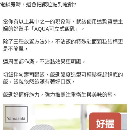
電鍋旁時，還會把飯粒黏到電鍋?
當你有以上其中之一的現象時，就該使用這款賢慧主
婦的好幫手「AQUA可立式飯匙」，
除了三種放置方法外，不沾飯的特殊匙面顆粒結構更
是不簡單，
連周圍都作滿，不沾黏效果更明顯，
切飯拌勻壽司醋飯，飯匙弧度造型可輕鬆盛起鍋底的
飯，飯粒依然飽滿有著好口感，
飯匙好握好施力，強力推薦注重衛生與美味的您。