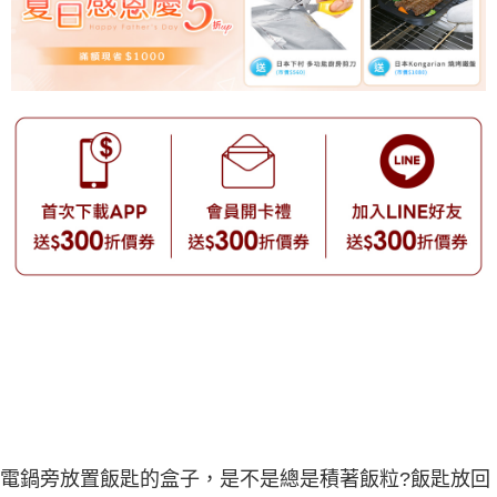
電鍋旁放置飯匙的盒子，是不是總是積著飯粒?飯匙放回