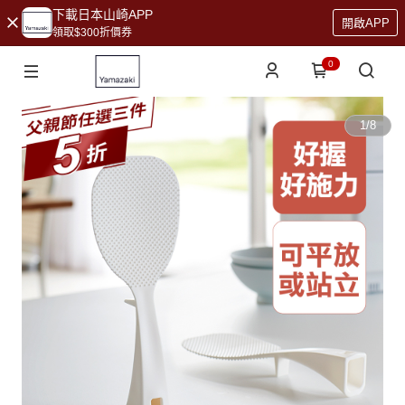
下載日本山崎APP
開啟APP
領取$300折價券
0
1
/
8