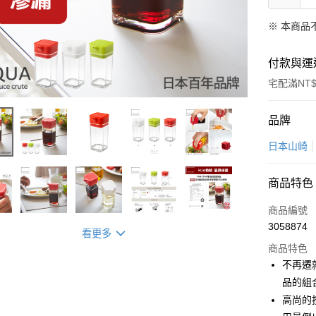
※ 本商品
付款與運
宅配滿NT$
付款方式
品牌
信用卡一
日本山崎
超商取貨
商品特色
LINE Pay
商品編號
Apple Pay
3058874
看更多
商品特色
悠遊付
不再遷
Google Pa
品的組
高尚的
全盈+PAY