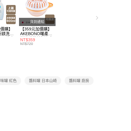
戶服務條款，請詳閱以下連結：
https://oppay.tw/userRule
50，滿NT$299(含以上)免運費
父親節 瘋殺5折up】
▶歡慶父親節 ，全館瘋殺5折up
貨到通知
父親節 瘋殺5折up】
▶任選三件5折！父親節破盤超低
加價購】
【359元加價購】
所鎂洗衣
AKEBONO曙產業
ml/洗衣
微波洋芋片製作盒/
NT$359
/洗衣用
料理盒/健康零食/
NT$720
8折
廚房工具/任二件8
折
味罐 紅色
醬料罐 日本山崎
醬料罐 廚房