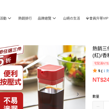
活動
熱銷排行
品牌總覽
山崎の生活
💎會員升等VIP
熱銷三
(紅)/
宅配滿NT$
5 (
1
NT$2
數量