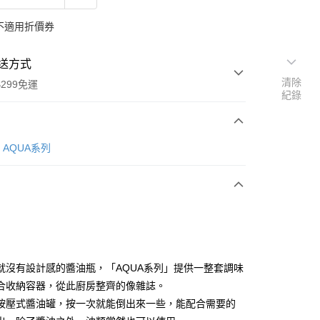
不適用折價券
送方式
清除
299免運
紀錄
次付款
AQUA系列
付款
就沒有設計感的醬油瓶，「AQUA系列」提供一整套調味
y
合收納容器，從此廚房整齊的像雜誌。
按壓式醬油罐，按一次就能倒出來一些，能配合需要的