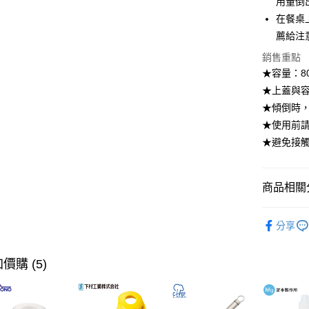
用量倒
大哥付你
在餐桌
相關說明
薦給注
【大哥付
ATM付款
1.本服務
銷售重點
2.付款方
★容量：80
流程，驗
★上蓋與
完成交易
運送方式
3.實際核
★傾倒時
4.訂單成
全家取貨
★使用前
消。如遇
每筆NT$1
無法說明
★避免接
【繳款方
付款後全
1.分期款
醒簡訊。
每筆NT$1
商品相關分
2.透過簡
帳／街口支
7-11取貨
廚具用品·
分享
【注意事
每筆NT$1
【本月主
1.本服務
用戶於交
付款後7-1
居家收納
價購 (5)
款買賣價
每筆NT$1
2.基於同
【本月主
資料（包
宅配【父親
用，由本
【🎉歡慶