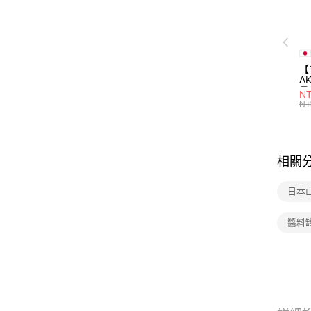
【
A
量
NT
量
NT
用
相關
日本
醬料