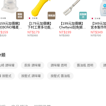
3.完整用
每筆NT$1
家搶購！
【🎉歡慶
【🎉歡慶
159元加價購】
【179元加價購】
【199元加價購】
【349元
價！
KEBONO曙產業
下村工業多功能開
Chefland刮魚鱗刀/
宮本製作
米杯漏斗組(白)/
瓶器/開瓶器/餐廚
刮魚鱗器/廚房用
清潔液600
$159
NT$179
NT$199
NT$349
米杯/米桶/量米
用品/料理道具/任
品/料理道具/任二
精/洗衣鎂
$320
NT$360
NT$380
NT$700
具/任二件8折
二件8折
件8折
品/任二件
分類
山崎 調味罐
廚房 調味罐
調味罐 透明
醬油瓶 透明
調
罐 按壓式
按壓式 調味罐
按壓式 醬油瓶