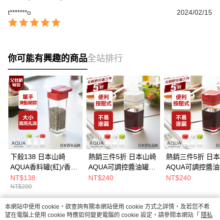
t*******o
2024/02/15
你可能有興趣的商品
全站排行
下殺138 日本山崎
熱銷三件5折 日本山崎
熱銷三件5折 日
AQUA香料罐(紅)/香料
AQUA可調控醬油罐
AQUA可調控醬
瓶罐/調味料瓶罐/料理
(白)/香料瓶罐/調味料
(紅)/香料瓶罐/調
NT$138
NT$240
NT$240
NT$200
瓶罐/料理配件
瓶罐/料理瓶罐/料理配
瓶罐/料理瓶罐/料
件
件
本網站中使用 cookie，欲查詢有關本網站使用 cookie 方式之詳情，及若您不希
熱門標籤
望在電腦上使用 cookie 時應如何變更電腦的 cookie 設定，請參閱本網站「
隱私