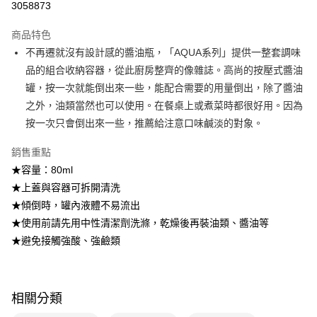
3058873
法說明評估內容。
付款後全家取貨
【繳款方式說明】
1.分期款項不併入電信帳單，「大哥付你分期」於每月結算日後寄送繳費提
商品特色
每筆NT$100，滿NT$499(含以上)免運費
醒簡訊。
不再遷就沒有設計感的醬油瓶，「AQUA系列」提供一整套調味
2.透過簡訊連結打開帳單後，可選擇「超商條碼／台灣大直營門市／銀行轉
7-11取貨付款
品的組合收納容器，從此廚房整齊的像雜誌。高尚的按壓式醬油
帳／街口支付／iPASS MONEY」等通路繳費。
每筆NT$100，滿NT$499(含以上)免運費
罐，按一次就能倒出來一些，能配合需要的用量倒出，除了醬油
【注意事項】
之外，油類當然也可以使用。在餐桌上或煮菜時都很好用。因為
付款後7-11取貨
1.本服務係由「台灣大哥大股份有限公司」（以下簡稱本公司）所提供，讓
用戶於交易時，得透過本服務購買商品或服務，並由商店將買賣／分期付款
按一次只會倒出來一些，推薦給注意口味鹹淡的對象。
每筆NT$100，滿NT$499(含以上)免運費
買賣價金債權讓與本公司後，依約使用本公司帳單繳交帳款。
2.基於同意付款使用「大哥付你分期」之契約關係目的，商店將以您的個人
銷售重點
宅配【父親節大回饋】限時$299免運
資料（包含姓名、電話或地址）提供予台灣大哥大進項蒐集、處理及利用，
★容量：80ml
由本公司與您本人進行分期帳單所需資料之確認、核對及更正。
每筆NT$150，滿NT$299(含以上)免運費
3.完整用戶服務條款，請詳閱以下連結：
https://oppay.tw/userRule
★上蓋與容器可拆開清洗
★傾倒時，罐內液體不易流出
★使用前請先用中性清潔劑洗滌，乾燥後再裝油類、醬油等
★避免接觸強酸、強鹼類
相關分類