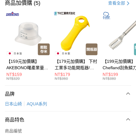
信用卡一次付款
商品加價購 (5)
查看全部
超商取貨付款
LINE Pay
Apple Pay
悠遊付
Google Pay
【159元加價購】
【179元加價購】 下村
【199元加價購】
AKEBONO曙產業量米
工業多功能開瓶器/開
Chefland刮魚鱗
全盈+PAY
杯漏斗組(白)/量米杯/
瓶器/餐廚用品/料理道
魚鱗器/廚房用品/
NT$159
NT$179
NT$199
NT$320
NT$360
NT$380
米桶/量米用具/任二件8
具/任二件8折
道具/任二件8折
大哥付你分期
折
相關說明
品牌
【大哥付你分期使用說明】
ATM付款
1.本服務由台灣大哥大提供，台灣大哥大用戶可立即使用無須另外申請。
日本山崎
AQUA系列
2.付款方式選擇「大哥付你分期」，訂單成立後會自動跳轉到大哥付的交易
流程，驗證手機門號後，選擇欲分期的期數、繳款截止日，確認付款後即完
運送方式
成交易。
商品特色
3.實際核准額度、可分期數及費用金額請依後續交易確認頁面所載為準。
全家取貨付款
4.訂單成立30分鐘內，如未前往確認交易或遇審核未通過，訂單將自動取
商品編號
每筆NT$100，滿NT$499(含以上)免運費
消。如遇「轉專審核」未通過狀況，表示未達大哥付你分期系統評分，恕無