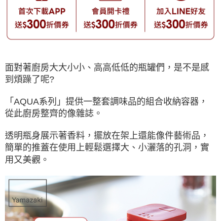
面對著廚房大大小小、高高低低的瓶罐們，是不是感
到煩躁了呢?
「AQUA系列」提供一整套調味品的組合收納容器，
從此廚房整齊的像雜誌。
透明瓶身展示著香料，擺放在架上還能像件藝術品，
簡單的推蓋在使用上輕鬆選擇大、小灑落的孔洞，實
用又美觀。