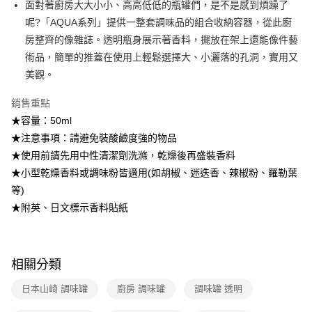
面對著廚房大大小小、高高低低的瓶罐們，是不是感到煩躁了
2.透過簡訊連結打開帳單後，可選擇「超商條碼／台灣大直營門市／銀行轉
7-11取貨付款
呢?「AQUA系列」提供一整套調味品的組合收納容器，從此廚
帳／街口支付／iPASS MONEY」等通路繳費。
每筆NT$100，滿NT$499(含以上)免運費
房整齊的像雜誌。透明瓶身展示著香料，擺放在架上還能像件藝
【注意事項】
術品，簡單的推蓋在使用上輕鬆選擇大、小灑落的孔洞，實用又
付款後7-11取貨
1.本服務係由「台灣大哥大股份有限公司」（以下簡稱本公司）所提供，讓
用戶於交易時，得透過本服務購買商品或服務，並由商店將買賣／分期付款
美觀。
每筆NT$100，滿NT$499(含以上)免運費
買賣價金債權讓與本公司後，依約使用本公司帳單繳交帳款。
2.基於同意付款使用「大哥付你分期」之契約關係目的，商店將以您的個人
銷售重點
宅配【父親節大回饋】限時$299免運
資料（包含姓名、電話或地址）提供予台灣大哥大進項蒐集、處理及利用，
★容量：50ml
由本公司與您本人進行分期帳單所需資料之確認、核對及更正。
每筆NT$150，滿NT$299(含以上)免運費
3.完整用戶服務條款，請詳閱以下連結：
https://oppay.tw/userRule
★注意事項：請避免裝酸鹼度強的物品
★使用前請先用中性清潔劑洗滌，乾燥後再盛裝香料
★小型乾燥香料或調味粉皆適用(如胡椒、迷迭香、辣椒粉、羅勒葉
等)
★附英、日文標示香料貼紙
相關分類
日本山崎 調味罐
廚房 調味罐
調味罐 透明