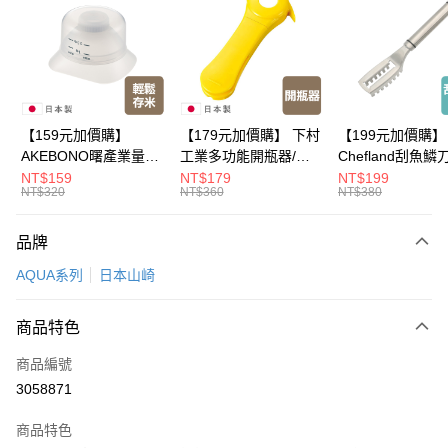
LINE Pay
Apple Pay
悠遊付
Google Pay
【159元加價購】
【179元加價購】 下村
【199元加價購】
AKEBONO曙產業量米
工業多功能開瓶器/開
Chefland刮魚鱗
全盈+PAY
杯漏斗組(白)/量米杯/
瓶器/餐廚用品/料理道
魚鱗器/廚房用品/
NT$159
NT$179
NT$199
NT$320
NT$360
NT$380
米桶/量米用具/任二件8
具/任二件8折
道具/任二件8折
大哥付你分期
折
相關說明
品牌
【大哥付你分期使用說明】
ATM付款
1.本服務由台灣大哥大提供，台灣大哥大用戶可立即使用無須另外申請。
AQUA系列
日本山崎
2.付款方式選擇「大哥付你分期」，訂單成立後會自動跳轉到大哥付的交易
流程，驗證手機門號後，選擇欲分期的期數、繳款截止日，確認付款後即完
運送方式
成交易。
商品特色
3.實際核准額度、可分期數及費用金額請依後續交易確認頁面所載為準。
全家取貨付款
4.訂單成立30分鐘內，如未前往確認交易或遇審核未通過，訂單將自動取
商品編號
每筆NT$100，滿NT$499(含以上)免運費
消。如遇「轉專審核」未通過狀況，表示未達大哥付你分期系統評分，恕無
3058871
法說明評估內容。
付款後全家取貨
【繳款方式說明】
1.分期款項不併入電信帳單，「大哥付你分期」於每月結算日後寄送繳費提
商品特色
每筆NT$100，滿NT$499(含以上)免運費
醒簡訊。