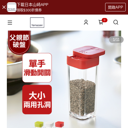
下載日本山崎APP
開啟APP
領取$300折價券
0
1
/
11