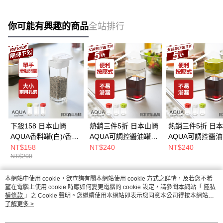
你可能有興趣的商品
全站排行
下殺158 日本山崎
熱銷三件5折 日本山崎
熱銷三件5折 日
AQUA香料罐(白)/香料
AQUA可調控醬油罐
AQUA可調控醬
瓶罐/調味料瓶罐/料理
(白)/香料瓶罐/調味料
(綠)/香料瓶罐/調
NT$158
NT$240
NT$240
NT$200
瓶罐/料理配件
瓶罐/料理瓶罐/料理配
瓶罐/料理瓶罐/料
件
件
本網站中使用 cookie，欲查詢有關本網站使用 cookie 方式之詳情，及若您不希
熱門標籤
望在電腦上使用 cookie 時應如何變更電腦的 cookie 設定，請參閱本網站「
隱私
權條款
」之 Cookie 聲明。您繼續使用本網站即表示您同意本公司得按本網站使
用條款之 Cookie 聲明使用 cookie。
了解更多 >