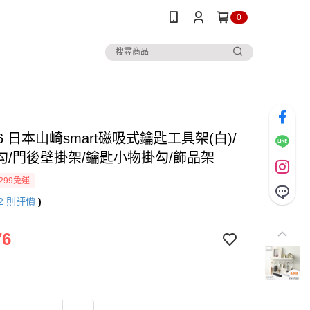
0
6 日本山崎smart磁吸式鑰匙工具架(白)/
勾/門後壁掛架/鑰匙小物掛勾/飾品架
299免運
2
則評價
)
76