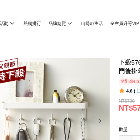
活動
熱銷排行
品牌總覽
山崎の生活
💎會員升等VIP
下殺57
門後掛
宅配滿NT$
4.8 (
1
NT$730
NT$5
數量