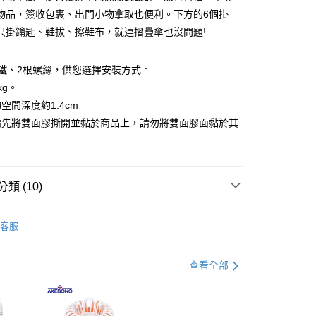
分期
物品，簽收包裹、出門小物拿取也便利。下方的6個掛
只掛鑰匙、鞋拔、擦鞋布，就連摺疊傘也沒問題!
你分期使用說明】
由台灣大哥大提供，台灣大哥大用戶可立即使用無須另外申請。
式選擇「大哥付你分期」，訂單成立後會自動跳轉到大哥付的交易
鐵、2根螺絲，供您選擇安裝方式。
證手機門號後，選擇欲分期的期數、繳款截止日，確認付款後即
kg。
。
准額度、可分期數及費用金額請依後續交易確認頁面所載為準。
空間深度約1.4cm
立30分鐘內，如未前往確認交易或遇審核未通過，訂單將自動取
付款
請先將雙面膠撕開並黏於商品上，請勿將雙面膠面黏於其
「轉專審核」未通過狀況，表示未達大哥付你分期系統評分，恕
00，滿NT$499(含以上)免運費
評估內容。
式說明】
家取貨
項不併入電信帳單，「大哥付你分期」於每月結算日後寄送繳費提
00，滿NT$499(含以上)免運費
類 (10)
訊連結打開帳單後，可選擇「超商條碼／台灣大直營門市／銀行轉
付／iPASS MONEY」等通路繳費。
付款
玄關收納
客服
項】
00，滿NT$499(含以上)免運費
客廳收納
係由「台灣大哥大股份有限公司」（以下簡稱本公司）所提供，讓
易時，得透過本服務購買商品或服務，並由商店將買賣／分期付
1取貨
父親節 瘋殺5折up】
▶山崎磁吸商品滿額加碼送↘無
查看全部
金債權讓與本公司後，依約使用本公司帳單繳交帳款。
00，滿NT$499(含以上)免運費
面板
意付款使用「大哥付你分期」之契約關係目的，商店將以您的個人
含姓名、電話或地址）提供予台灣大哥大進項蒐集、處理及利
父親節 瘋殺5折up】
▶父親節下殺5折up｜官網獨家只
節大回饋】限時$299免運
公司與您本人進行分期帳單所需資料之確認、核對及更正。