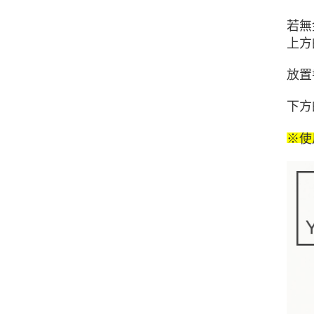
若無
上方
放置
下方
※使