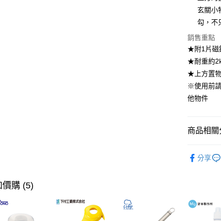
大哥付你
玄關小
相關說明
勾，不
【大哥付
ATM付款
1.本服務
銷售重點
2.付款方
★附1片磁
流程，驗
★耐重約2
完成交易
運送方式
3.實際核
★上方置物
4.訂單成
全家取貨
※使用前
消。如遇
每筆NT$1
無法說明
他物件
【繳款方
付款後全
1.分期款
醒簡訊。
每筆NT$1
商品相關分
2.透過簡
帳／街口支
7-11取貨
居家收納
分享
【注意事
每筆NT$1
居家收納
1.本服務
用戶於交
付款後7-1
【🎉歡慶
價購 (5)
款買賣價
每筆NT$1
痕貼磁吸
2.基於同
資料（包
【🎉歡慶
宅配【父親
用，由本
到8/10