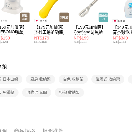
3.完整用
每筆NT$1
【本月主
【🎉歡慶
159元加價購】
【179元加價購】
【199元加價購】
【349元
【🎉歡慶
KEBONO曙產業
下村工業多功能開
Chefland刮魚鱗刀/
宮本製作
家搶購！
米杯漏斗組(白)/
瓶器/開瓶器/餐廚
刮魚鱗器/廚房用
清潔液600
$159
NT$179
NT$199
NT$349
米杯/米桶/量米
用品/料理道具/任
品/料理道具/任二
精/洗衣鎂
$320
NT$360
NT$380
NT$700
【🎉歡慶
具/任二件8折
二件8折
件8折
品/任二件
【本月主
居家收納
分類
架 日本山崎
廚房 收納架
白色 收納架
磁吸式 收納架
架 免鑽牆
收納架 玄關
掛勾 收納架
說明
商品規格
相關推薦