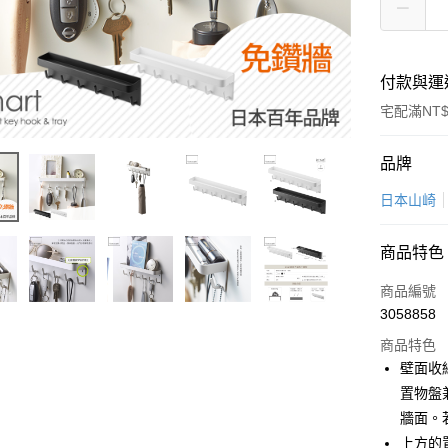
付款與運
宅配滿NT$
付款方式
品牌
信用卡一
日本山崎
超商取貨
商品特色
LINE Pay
商品編號
Apple Pay
3058858
商品特色
悠遊付
壁面收
Google Pa
置物盤
牆面。
全盈+PAY
上方的