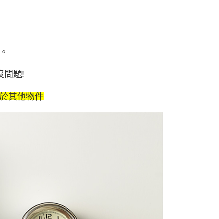
。
問題!
於其他物件