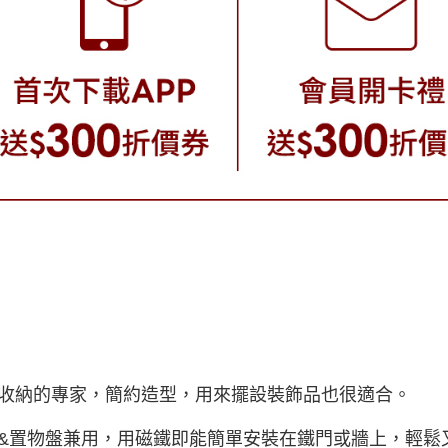
收納的專家，簡約造型，用來擺設裝飾品也很適合。
&置物盤兼用，用磁鐵即能簡單安裝在鐵門或牆上，輕鬆