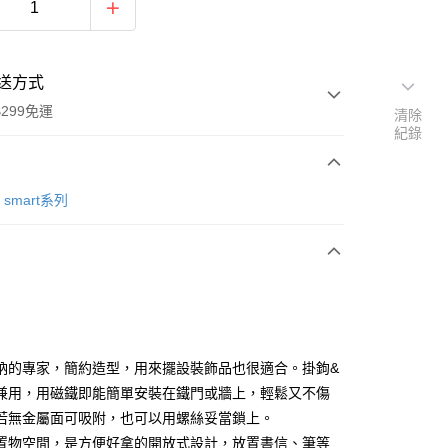
送方式
299免運
清除
紀錄
次付款
smart系列
付款
納的專家，簡約造型，用來擺設裝飾品也很適合。掛鉤&
y
兼用，用磁鐵即能簡單安裝在鐵門或牆上，輕鬆又不傷
若無金屬面可吸附，也可以用螺絲妥當鎖上。
置物空間，是方便好拿的開放式設計，放置書信、筆等