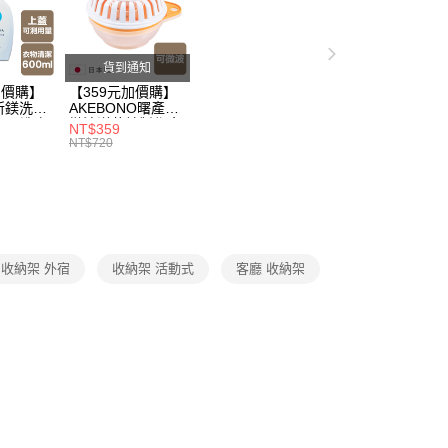
戶服務條款，請詳閱以下連結：
https://oppay.tw/userRule
50，滿NT$299(含以上)免運費
打】
▶超商取貨專區｜限時優惠
父親節 瘋殺5折up】
▶大人氣！父親節熱銷排行榜！
貨到通知
加價購】
【359元加價購】
父親節 瘋殺5折up】
▶【限時加價購$159up】官網獨
所鎂洗衣
AKEBONO曙產業
ml/洗衣
微波洋芋片製作盒/
NT$359
/洗衣用
料理盒/健康零食/
NT$720
父親節 瘋殺5折up】
▶歡慶父親節 ，全館瘋殺5折up
8折
廚房工具/任二件8
折
打】
▶外宿/開學必備｜大人氣好物推薦
廚房檯面/磁吸收納
收納架 外宿
收納架 活動式
客廳 收納架