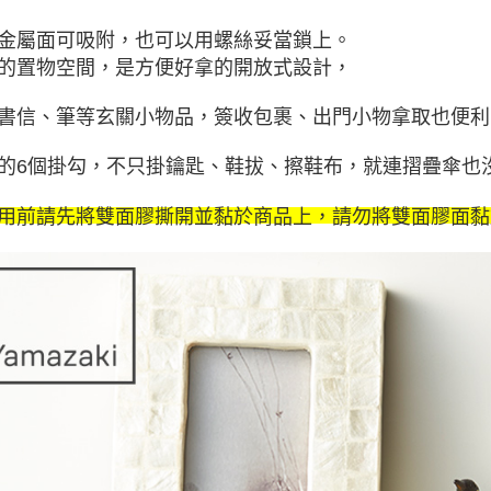
金屬面可吸附，也可以用螺絲妥當鎖上。
的置物空間，是方便好拿的開放式設計，
書信、筆等玄關小物品，簽收包裹、出門小物拿取也便利
的6個掛勾，不只掛鑰匙、鞋拔、擦鞋布，就連摺疊傘也沒
用前請先將雙面膠撕開並黏於商品上，請勿將雙面膠面黏