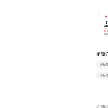
【
A
量
NT
量
NT
用
相關
收納
收納
詳細