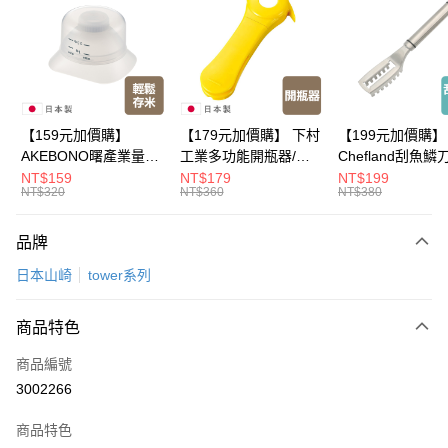
LINE Pay
Apple Pay
悠遊付
Google Pay
【159元加價購】
【179元加價購】 下村
【199元加價購】
AKEBONO曙產業量米
工業多功能開瓶器/開
Chefland刮魚鱗
全盈+PAY
杯漏斗組(白)/量米杯/
瓶器/餐廚用品/料理道
魚鱗器/廚房用品/
NT$159
NT$179
NT$199
NT$320
NT$360
NT$380
米桶/量米用具/任二件8
具/任二件8折
道具/任二件8折
大哥付你分期
折
相關說明
品牌
【大哥付你分期使用說明】
ATM付款
1.本服務由台灣大哥大提供，台灣大哥大用戶可立即使用無須另外申請。
日本山崎
tower系列
2.付款方式選擇「大哥付你分期」，訂單成立後會自動跳轉到大哥付的交易
流程，驗證手機門號後，選擇欲分期的期數、繳款截止日，確認付款後即完
運送方式
成交易。
商品特色
3.實際核准額度、可分期數及費用金額請依後續交易確認頁面所載為準。
全家取貨付款
4.訂單成立30分鐘內，如未前往確認交易或遇審核未通過，訂單將自動取
商品編號
每筆NT$100，滿NT$499(含以上)免運費
消。如遇「轉專審核」未通過狀況，表示未達大哥付你分期系統評分，恕無
3002266
法說明評估內容。
付款後全家取貨
【繳款方式說明】
1.分期款項不併入電信帳單，「大哥付你分期」於每月結算日後寄送繳費提
商品特色
每筆NT$100，滿NT$499(含以上)免運費
醒簡訊。