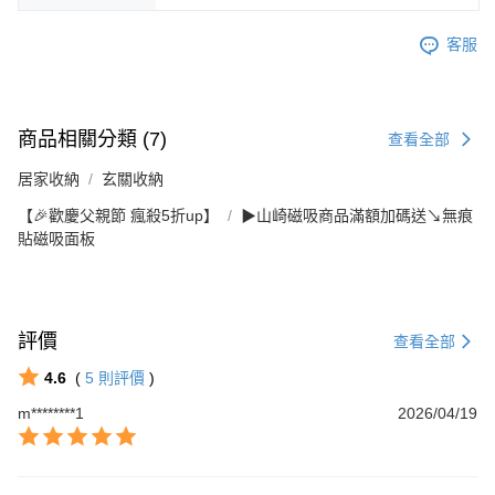
客服
商品相關分類 (7)
查看全部
居家收納
玄關收納
【🎉歡慶父親節 瘋殺5折up】
▶山崎磁吸商品滿額加碼送↘無痕
貼磁吸面板
評價
查看全部
4.6
(
5
則評價
)
m********1
2026/04/19