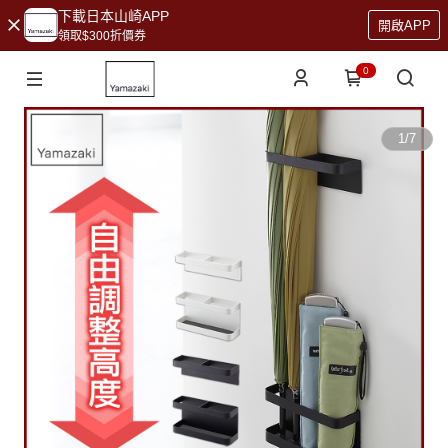
下載日本山崎APP
開啟APP
領取$300折價券
0
1
/
7