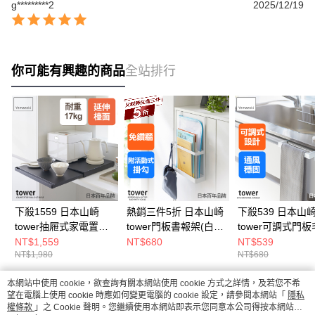
g*********2
2025/12/19
你可能有興趣的商品
全站排行
下殺1559 日本山崎
熱銷三件5折 日本山崎
下殺539 日本山
tower抽屜式家電置物
tower門板書報架(白)/
tower可調式門
架(黑)/電器架/廚房收
門板架/書架/門後收納
架(白)/門板架/毛
NT$1,559
NT$680
NT$539
NT$1,980
NT$680
納架/廚房收納
架
架/門板收納
本網站中使用 cookie，欲查詢有關本網站使用 cookie 方式之詳情，及若您不希
熱門標籤
望在電腦上使用 cookie 時應如何變更電腦的 cookie 設定，請參閱本網站「
隱私
權條款
」之 Cookie 聲明。您繼續使用本網站即表示您同意本公司得按本網站使