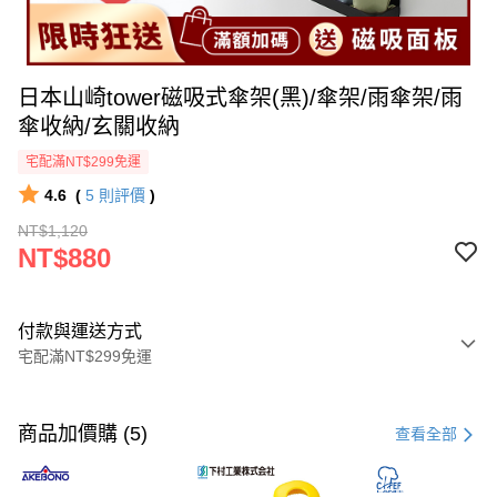
日本山崎tower磁吸式傘架(黑)/傘架/雨傘架/雨
傘收納/玄關收納
宅配滿NT$299免運
4.6
(
5
則評價
)
NT$1,120
NT$880
付款與運送方式
宅配滿NT$299免運
付款方式
信用卡一次付款
商品加價購 (5)
查看全部
超商取貨付款