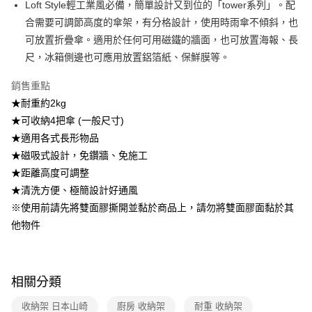
Loft Style輕工業風必備，簡單設計又到位的「tower系列」。配
2.透過簡訊連結打開帳單後，可選擇「超商條碼／台灣大直營門市／銀行轉
7-11取貨付款
合需要可調節高度的傘架，有分格設計，使用時雨傘不傾斜，也
帳／街口支付／iPASS MONEY」等通路繳費。
每筆NT$100，滿NT$499(含以上)免運費
可放置折疊傘。適用於任何可用磁鐵的牆面，也可放置海報、長
【注意事項】
尺，冰箱側邊也可應用放置鋁箔紙、保鮮膜等。
付款後7-11取貨
1.本服務係由「台灣大哥大股份有限公司」（以下簡稱本公司）所提供，讓
用戶於交易時，得透過本服務購買商品或服務，並由商店將買賣／分期付款
每筆NT$100，滿NT$499(含以上)免運費
銷售重點
買賣價金債權讓與本公司後，依約使用本公司帳單繳交帳款。
2.基於同意付款使用「大哥付你分期」之契約關係目的，商店將以您的個人
★耐重約2kg
宅配【父親節大回饋】限時$299免運
資料（包含姓名、電話或地址）提供予台灣大哥大進項蒐集、處理及利用，
★可收納4把傘 (一般尺寸)
由本公司與您本人進行分期帳單所需資料之確認、核對及更正。
每筆NT$150，滿NT$299(含以上)免運費
3.完整用戶服務條款，請詳閱以下連結：
https://oppay.tw/userRule
★適用各式長形物品
★磁吸式設計，免鑽牆、免施工
★距離高度可調整
★清洗方便、極簡設計好通風
※使用前請先將雙面膠撕開並黏於商品上，請勿將雙面膠面黏於其
他物件
相關分類
收納架 日本山崎
廚房 收納架
耐重 收納架