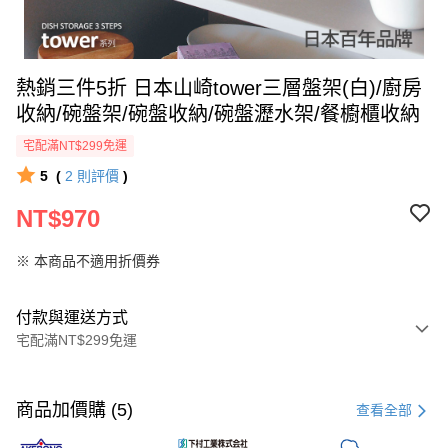
熱銷三件5折 日本山崎tower三層盤架(白)/廚房
收納/碗盤架/碗盤收納/碗盤瀝水架/餐櫥櫃收納
宅配滿NT$299免運
5
(
2
則評價
)
NT$970
※ 本商品不適用折價券
付款與運送方式
宅配滿NT$299免運
付款方式
信用卡一次付款
商品加價購 (5)
查看全部
LINE Pay