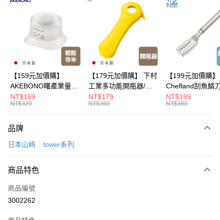
Apple Pay
悠遊付
Google Pay
全盈+PAY
【159元加價購】
【179元加價購】 下村
【199元加價購】
AKEBONO曙產業量米
工業多功能開瓶器/開
Chefland刮魚鱗
大哥付你分期
杯漏斗組(白)/量米杯/
瓶器/餐廚用品/料理道
魚鱗器/廚房用品/
NT$159
NT$179
NT$199
相關說明
NT$320
NT$360
NT$380
米桶/量米用具/任二件8
具/任二件8折
道具/任二件8折
【大哥付你分期使用說明】
折
ATM付款
1.本服務由台灣大哥大提供，台灣大哥大用戶可立即使用無須另外申請。
品牌
2.付款方式選擇「大哥付你分期」，訂單成立後會自動跳轉到大哥付的交易
流程，驗證手機門號後，選擇欲分期的期數、繳款截止日，確認付款後即完
運送方式
日本山崎
tower系列
成交易。
3.實際核准額度、可分期數及費用金額請依後續交易確認頁面所載為準。
宅配【父親節大回饋】限時$299免運
4.訂單成立30分鐘內，如未前往確認交易或遇審核未通過，訂單將自動取
商品特色
每筆NT$150，滿NT$299(含以上)免運費
消。如遇「轉專審核」未通過狀況，表示未達大哥付你分期系統評分，恕無
法說明評估內容。
商品編號
【繳款方式說明】
3002262
1.分期款項不併入電信帳單，「大哥付你分期」於每月結算日後寄送繳費提
醒簡訊。
2.透過簡訊連結打開帳單後，可選擇「超商條碼／台灣大直營門市／銀行轉