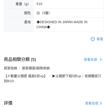
重量（g）
510
顏色
白（3層）
產地
◆DESIGNED IN JAPAN MADE IN
CHINA◆
客服
商品相關分類 (5)
查看全部
居家收納
廚房檯面/磁吸收納
【🎉歡慶父親節 瘋殺5折up】
▶父親節下殺5折up｜官網獨家只
到8/10
評價
查看全部