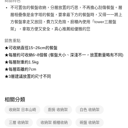
商品特色
帳／街口支付／iPASS MONEY」等通路繳費。
不可置信的餐盤收納，分層放置的巧思，不再擔心刮傷餐盤。層
層相疊像是金字塔的餐盤，要拿最下方的餐盤時，又得一一將上
【注意事項】
1.本服務係由「台灣大哥大股份有限公司」（以下簡稱本公司）所提供，讓
方餐盤拿走又放回，費力又危險。廚櫃內使用「tower三層盤
用戶於交易時，得透過本服務購買商品或服務，並由商店將買賣／分期付款
架」，拿取方便又安全，真心推薦給優雅的您
買賣價金債權讓與本公司後，依約使用本公司帳單繳交帳款。
2.基於同意付款使用「大哥付你分期」之契約關係目的，商店將以您的個人
資料（包含姓名、電話或地址）提供予台灣大哥大進項蒐集、處理及利用，
銷售重點
由本公司與您本人進行分期帳單所需資料之確認、核對及更正。
★可收納直徑15~26cm的餐盤
3.完整用戶服務條款，請詳閱以下連結：
https://oppay.tw/userRule
★每層約可收納6~8個餐 (餐盤大小、深淺不一，放置數量略有不同)
★每層耐重約1.5kg
★每層距離約7cm
★3層建議放置的尺寸不同
相關分類
收納架 日本山崎
廚房 收納架
白色 收納架
三層 收納架
收納架 櫥櫃收納
碗盤 收納架