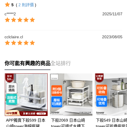
5
(
2
則評價
)
c*****2
2025/11/07
cclclaire.cl
2023/08/05
你可能有興趣的商品
全站排行
APP獨賣下殺599 日本
下殺2069 日本山崎
下殺549 日本山
山崎tower海綿瓶罐置
tower可調式水槽下三
tower可折疊廚