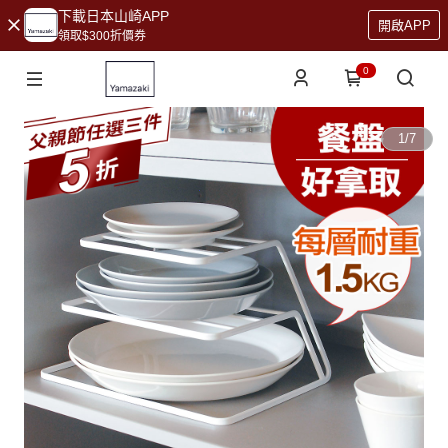
下載日本山崎APP
開啟APP
領取$300折價券
0
1
/
7