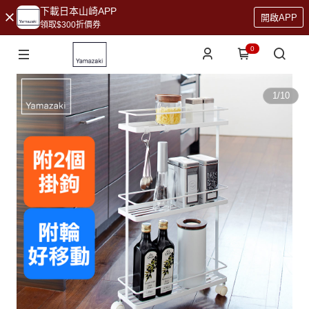
下載日本山崎APP
開啟APP
領取$300折價券
0
1
/
10