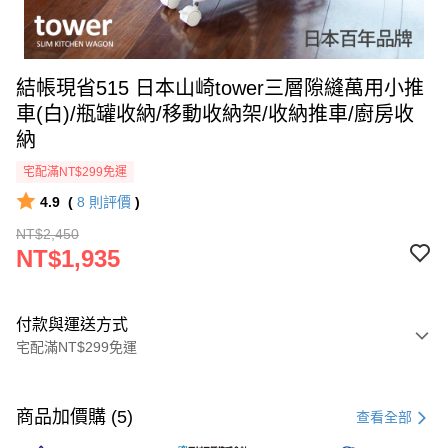
結帳現省515 日本山崎tower三層隙縫萬用小推
車(白)/瓶罐收納/移動收納架/收納推車/廚房收
納
宅配滿NT$299免運
4.9
(
8
則評價
)
NT$2,450
NT$1,935
付款與運送方式
宅配滿NT$299免運
付款方式
信用卡一次付款
商品加價購 (5)
查看全部