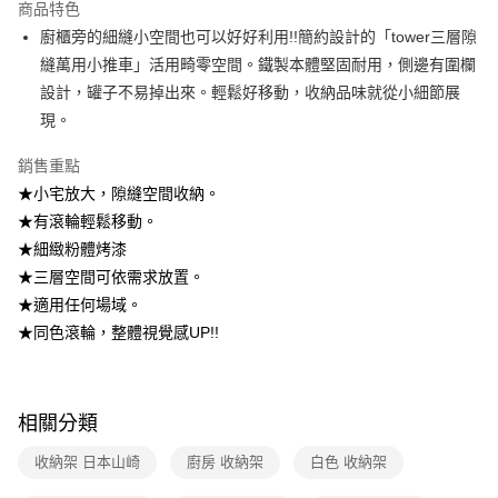
2.透過簡訊連結打開帳單後，可選擇「超商條碼／台灣大直營門市／銀行轉
商品特色
帳／街口支付／iPASS MONEY」等通路繳費。
廚櫃旁的細縫小空間也可以好好利用!!簡約設計的「tower三層隙
縫萬用小推車」活用畸零空間。鐵製本體堅固耐用，側邊有圍欄
【注意事項】
1.本服務係由「台灣大哥大股份有限公司」（以下簡稱本公司）所提供，讓
設計，罐子不易掉出來。輕鬆好移動，收納品味就從小細節展
用戶於交易時，得透過本服務購買商品或服務，並由商店將買賣／分期付款
現。
買賣價金債權讓與本公司後，依約使用本公司帳單繳交帳款。
2.基於同意付款使用「大哥付你分期」之契約關係目的，商店將以您的個人
資料（包含姓名、電話或地址）提供予台灣大哥大進項蒐集、處理及利用，
銷售重點
由本公司與您本人進行分期帳單所需資料之確認、核對及更正。
★小宅放大，隙縫空間收納。
3.完整用戶服務條款，請詳閱以下連結：
https://oppay.tw/userRule
★有滾輪輕鬆移動。
★細緻粉體烤漆
★三層空間可依需求放置。
★適用任何場域。
★同色滾輪，整體視覺感UP!!
相關分類
收納架 日本山崎
廚房 收納架
白色 收納架