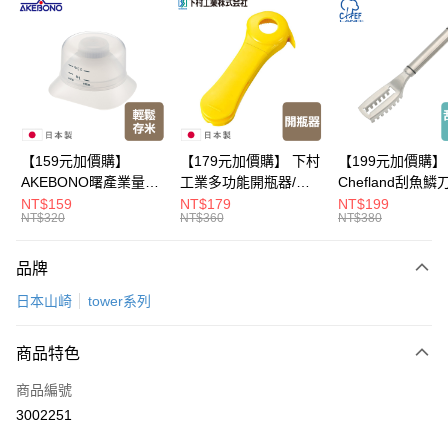
LINE Pay
Apple Pay
悠遊付
Google Pay
全盈+PAY
【159元加價購】
【179元加價購】 下村
【199元加價購】
AKEBONO曙產業量米
工業多功能開瓶器/開
Chefland刮魚鱗
大哥付你分期
杯漏斗組(白)/量米杯/
瓶器/餐廚用品/料理道
魚鱗器/廚房用品/
NT$159
NT$179
NT$199
相關說明
NT$320
NT$360
NT$380
米桶/量米用具/任二件8
具/任二件8折
道具/任二件8折
【大哥付你分期使用說明】
折
ATM付款
1.本服務由台灣大哥大提供，台灣大哥大用戶可立即使用無須另外申請。
品牌
2.付款方式選擇「大哥付你分期」，訂單成立後會自動跳轉到大哥付的交易
流程，驗證手機門號後，選擇欲分期的期數、繳款截止日，確認付款後即完
運送方式
日本山崎
tower系列
成交易。
3.實際核准額度、可分期數及費用金額請依後續交易確認頁面所載為準。
宅配【父親節大回饋】限時$299免運
4.訂單成立30分鐘內，如未前往確認交易或遇審核未通過，訂單將自動取
商品特色
每筆NT$150，滿NT$299(含以上)免運費
消。如遇「轉專審核」未通過狀況，表示未達大哥付你分期系統評分，恕無
法說明評估內容。
商品編號
【繳款方式說明】
3002251
1.分期款項不併入電信帳單，「大哥付你分期」於每月結算日後寄送繳費提
醒簡訊。