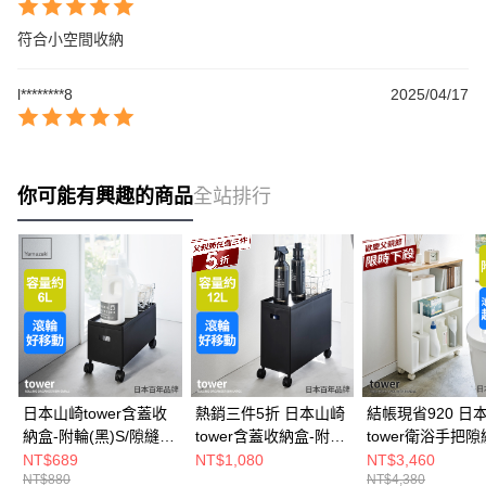
符合小空間收納
l********8
2025/04/17
你可能有興趣的商品
全站排行
日本山崎tower含蓋收
熱銷三件5折 日本山崎
結帳現省920 日
納盒-附輪(黑)S/隙縫推
tower含蓋收納盒-附輪
tower衛浴手把
車/儲物盒/隙縫櫃
(黑)L/隙縫推車/儲物盒/
車(白)/衛浴收納/
NT$689
NT$1,080
NT$3,460
NT$880
NT$4,380
隙縫櫃
櫃/細縫收納/衛浴