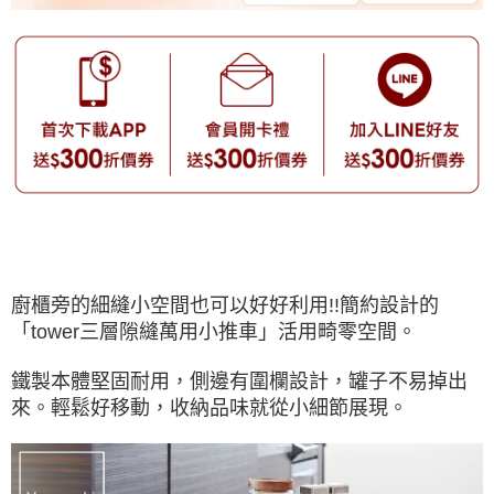
廚櫃旁的細縫小空間也可以好好利用!!簡約設計的
「tower三層隙縫萬用小推車」活用畸零空間。
鐵製本體堅固耐用，側邊有圍欄設計，罐子不易掉出
來。輕鬆好移動，收納品味就從小細節展現。