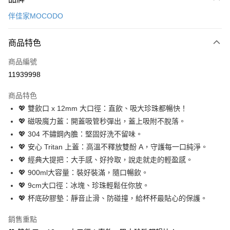
信用卡一次付款
伴佳家MOCODO
LINE Pay
商品特色
Apple Pay
商品編號
悠遊付
11939998
Google Pay
商品特色
全盈+PAY
💖 雙飲口 x 12mm 大口徑：直飲、吸大珍珠都暢快！
大哥付你分期
💖 磁吸魔力蓋：開蓋吸管秒彈出，蓋上吸附不脫落。
相關說明
💖 304 不鏽鋼內膽：堅固好洗不留味。
【大哥付你分期使用說明】
💖 安心 Tritan 上蓋：高溫不釋放雙酚 A，守護每一口純淨。
ATM付款
1.本服務由台灣大哥大提供，台灣大哥大用戶可立即使用無須另外申請。
💖 經典大提把：大手感、好拎取，說走就走的輕盈感。
2.付款方式選擇「大哥付你分期」，訂單成立後會自動跳轉到大哥付的交易
流程，驗證手機門號後，選擇欲分期的期數、繳款截止日，確認付款後即完
💖 900ml大容量：裝好裝滿，隨口暢飲。
運送方式
成交易。
💖 9cm大口徑：冰塊、珍珠輕鬆任你放。
3.實際核准額度、可分期數及費用金額請依後續交易確認頁面所載為準。
宅配【父親節大回饋】限時$299免運
💖 杯底矽膠墊：靜音止滑、防碰撞，給杯杯最貼心的保護。
4.訂單成立30分鐘內，如未前往確認交易或遇審核未通過，訂單將自動取
每筆NT$150，滿NT$299(含以上)免運費
消。如遇「轉專審核」未通過狀況，表示未達大哥付你分期系統評分，恕無
法說明評估內容。
銷售重點
【繳款方式說明】