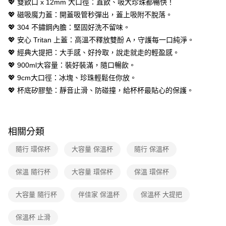
💖 雙飲口 x 12mm 大口徑：直飲、吸大珍珠都暢快！
1.分期款項不併入電信帳單，「大哥付你分期」於每月結算日後寄送繳費提
💖 磁吸魔力蓋：開蓋吸管秒彈出，蓋上吸附不脫落。
醒簡訊。
2.透過簡訊連結打開帳單後，可選擇「超商條碼／台灣大直營門市／銀行轉
💖 304 不鏽鋼內膽：堅固好洗不留味。
帳／街口支付／iPASS MONEY」等通路繳費。
💖 安心 Tritan 上蓋：高溫不釋放雙酚 A，守護每一口純淨。
【注意事項】
💖 經典大提把：大手感、好拎取，說走就走的輕盈感。
1.本服務係由「台灣大哥大股份有限公司」（以下簡稱本公司）所提供，讓
💖 900ml大容量：裝好裝滿，隨口暢飲。
用戶於交易時，得透過本服務購買商品或服務，並由商店將買賣／分期付款
💖 9cm大口徑：冰塊、珍珠輕鬆任你放。
買賣價金債權讓與本公司後，依約使用本公司帳單繳交帳款。
2.基於同意付款使用「大哥付你分期」之契約關係目的，商店將以您的個人
💖 杯底矽膠墊：靜音止滑、防碰撞，給杯杯最貼心的保護。
資料（包含姓名、電話或地址）提供予台灣大哥大進項蒐集、處理及利用，
由本公司與您本人進行分期帳單所需資料之確認、核對及更正。
3.完整用戶服務條款，請詳閱以下連結：
https://oppay.tw/userRule
相關分類
隨行 環保杯
大容量 保溫杯
隨行 保溫杯
保溫 隨行杯
大容量 環保杯
保溫 環保杯
大容量 隨行杯
伴佳家 保溫杯
保溫杯 大提把
保溫杯 止滑