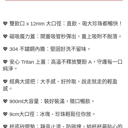
💖 雙飲口 x 12mm 大口徑：直飲、吸大珍珠都暢快！
💖 磁吸魔力蓋：開蓋吸管秒彈出，蓋上吸附不脫落。
💖 304 不鏽鋼內膽：堅固好洗不留味。
💖 安心 Tritan 上蓋：高溫不釋放雙酚 A，守護每一口
純淨。
💖 經典大提把：大手感、好拎取，說走就走的輕盈
感。
💖 900ml大容量：裝好裝滿，隨口暢飲。
💖 9cm大口徑：冰塊、珍珠輕鬆任你放。
💖 杯底矽膠墊：靜音止滑、防碰撞，給杯杯最貼心的