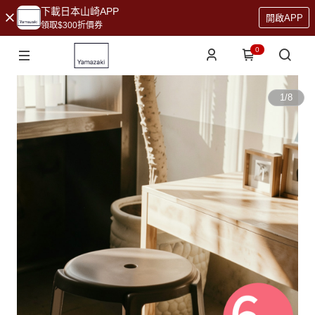
下載日本山崎APP
開啟APP
領取$300折價券
0
1
/
8