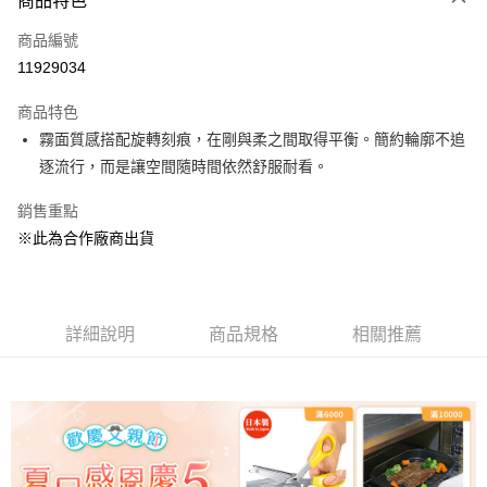
商品特色
Apple Pay
商品編號
悠遊付
11929034
Google Pay
商品特色
全盈+PAY
霧面質感搭配旋轉刻痕，在剛與柔之間取得平衡。簡約輪廓不追
大哥付你分期
逐流行，而是讓空間隨時間依然舒服耐看。
相關說明
銷售重點
【大哥付你分期使用說明】
ATM付款
1.本服務由台灣大哥大提供，台灣大哥大用戶可立即使用無須另外申請。
※此為合作廠商出貨
2.付款方式選擇「大哥付你分期」，訂單成立後會自動跳轉到大哥付的交易
流程，驗證手機門號後，選擇欲分期的期數、繳款截止日，確認付款後即完
運送方式
成交易。
3.實際核准額度、可分期數及費用金額請依後續交易確認頁面所載為準。
宅配【父親節大回饋】限時$299免運
4.訂單成立30分鐘內，如未前往確認交易或遇審核未通過，訂單將自動取
詳細說明
商品規格
相關推薦
每筆NT$150，滿NT$299(含以上)免運費
消。如遇「轉專審核」未通過狀況，表示未達大哥付你分期系統評分，恕無
法說明評估內容。
【繳款方式說明】
1.分期款項不併入電信帳單，「大哥付你分期」於每月結算日後寄送繳費提
醒簡訊。
2.透過簡訊連結打開帳單後，可選擇「超商條碼／台灣大直營門市／銀行轉
帳／街口支付／iPASS MONEY」等通路繳費。