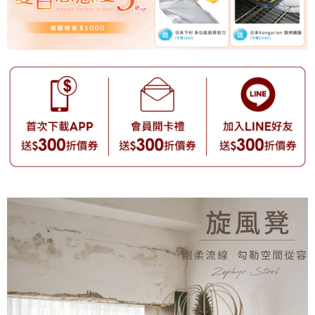
【注意事項】
1.本服務係由「台灣大哥大股份有限公司」（以下簡稱本公司）所提供，讓
用戶於交易時，得透過本服務購買商品或服務，並由商店將買賣／分期付款
買賣價金債權讓與本公司後，依約使用本公司帳單繳交帳款。
2.基於同意付款使用「大哥付你分期」之契約關係目的，商店將以您的個人
資料（包含姓名、電話或地址）提供予台灣大哥大進項蒐集、處理及利用，
由本公司與您本人進行分期帳單所需資料之確認、核對及更正。
3.完整用戶服務條款，請詳閱以下連結：
https://oppay.tw/userRule