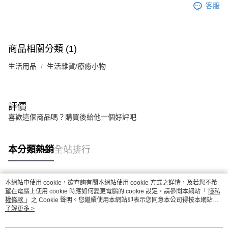
客服
商品相關分類 (1)
生活用品
生活雜貨/療癒小物
評價
喜歡這個商品嗎？購買後給他一個好評吧
本分類熱銷
全站排行
本網站中使用 cookie，欲查詢有關本網站使用 cookie 方式之詳情，及若您不希
熱門標籤
望在電腦上使用 cookie 時應如何變更電腦的 cookie 設定，請參閱本網站「
隱私
權條款
」之 Cookie 聲明。您繼續使用本網站即表示您同意本公司得按本網站使
用條款之 Cookie 聲明使用 cookie。
了解更多 >