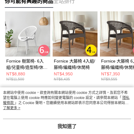
你可能有興趣的商品
全站排行
Fornice 樹葉椅- 6入
Fornice 大藤椅 4入組/
Fornice 大藤椅 
組/兒童椅/造型椅/休閒
藤椅/編織椅/休閒椅
藤椅/編織椅/休閒
椅
NT$8,880
NT$4,950
NT$7,350
NT$11,500
NT$6,435
NT$9,555
本網站中使用 cookie，欲查詢有關本網站使用 cookie 方式之詳情，及若您不希
熱門標籤
望在電腦上使用 cookie 時應如何變更電腦的 cookie 設定，請參閱本網站「
隱私
權條款
」之 Cookie 聲明。您繼續使用本網站即表示您同意本公司得按本網站使
用條款之 Cookie 聲明使用 cookie。
了解更多 >
我知道了