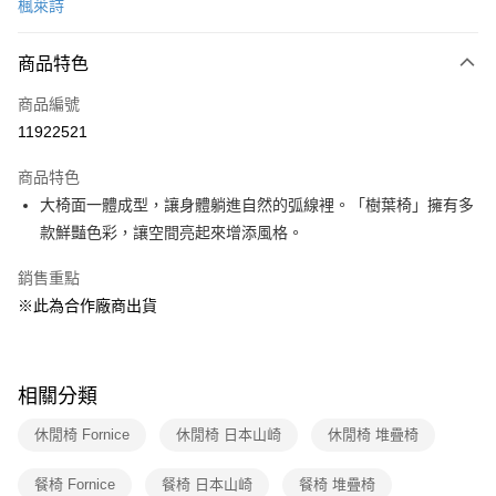
楓萊詩
LINE Pay
商品特色
Apple Pay
商品編號
悠遊付
11922521
Google Pay
商品特色
全盈+PAY
大椅面一體成型，讓身體躺進自然的弧線裡。「樹葉椅」擁有多
大哥付你分期
款鮮豔色彩，讓空間亮起來增添風格。
相關說明
銷售重點
【大哥付你分期使用說明】
ATM付款
1.本服務由台灣大哥大提供，台灣大哥大用戶可立即使用無須另外申請。
※此為合作廠商出貨
2.付款方式選擇「大哥付你分期」，訂單成立後會自動跳轉到大哥付的交易
流程，驗證手機門號後，選擇欲分期的期數、繳款截止日，確認付款後即完
運送方式
成交易。
3.實際核准額度、可分期數及費用金額請依後續交易確認頁面所載為準。
宅配【父親節大回饋】限時$299免運
相關分類
4.訂單成立30分鐘內，如未前往確認交易或遇審核未通過，訂單將自動取
每筆NT$150，滿NT$299(含以上)免運費
消。如遇「轉專審核」未通過狀況，表示未達大哥付你分期系統評分，恕無
休閒椅 Fornice
休閒椅 日本山崎
休閒椅 堆疊椅
法說明評估內容。
【繳款方式說明】
1.分期款項不併入電信帳單，「大哥付你分期」於每月結算日後寄送繳費提
餐椅 Fornice
餐椅 日本山崎
餐椅 堆疊椅