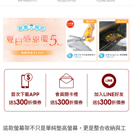
這款螢幕架不只是單純墊高螢幕，更是整合收納與工