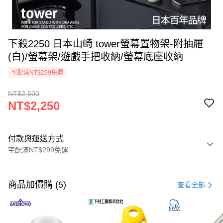
下殺2250 日本山崎 tower螢幕置物架-附抽屜
(白)/螢幕架/遊戲手把收納/螢幕底座收納
宅配滿NT$299免運
NT$2,500
NT$2,250
付款與運送方式
宅配滿NT$299免運
付款方式
信用卡一次付款
商品加價購 (5)
查看全部
LINE Pay
Apple Pay