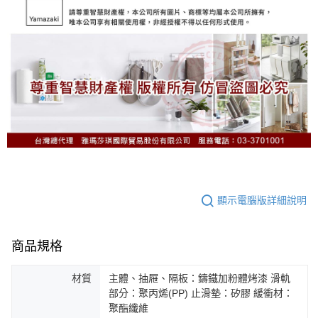
顯示電腦版詳細說明
商品規格
材質
主體、抽屜、隔板：鑄鐵加粉體烤漆 滑軌
部分：聚丙烯(PP) 止滑墊：矽膠 緩衝材：
聚酯纖維