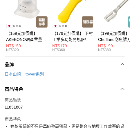
悠遊付
Google Pay
全盈+PAY
【159元加價購】
【179元加價購】 下村
【199元加價購】
AKEBONO曙產業量米
工業多功能開瓶器/開
Chefland刮魚鱗
大哥付你分期
杯漏斗組(白)/量米杯/
瓶器/餐廚用品/料理道
魚鱗器/廚房用品/
NT$159
NT$179
NT$199
相關說明
NT$320
NT$360
NT$380
米桶/量米用具/任二件8
具/任二件8折
道具/任二件8折
【大哥付你分期使用說明】
折
ATM付款
1.本服務由台灣大哥大提供，台灣大哥大用戶可立即使用無須另外申請。
品牌
2.付款方式選擇「大哥付你分期」，訂單成立後會自動跳轉到大哥付的交易
流程，驗證手機門號後，選擇欲分期的期數、繳款截止日，確認付款後即完
運送方式
日本山崎
tower系列
成交易。
3.實際核准額度、可分期數及費用金額請依後續交易確認頁面所載為準。
宅配【父親節大回饋】限時$299免運
4.訂單成立30分鐘內，如未前往確認交易或遇審核未通過，訂單將自動取
商品特色
每筆NT$150，滿NT$299(含以上)免運費
消。如遇「轉專審核」未通過狀況，表示未達大哥付你分期系統評分，恕無
法說明評估內容。
商品編號
【繳款方式說明】
11831807
1.分期款項不併入電信帳單，「大哥付你分期」於每月結算日後寄送繳費提
醒簡訊。
2.透過簡訊連結打開帳單後，可選擇「超商條碼／台灣大直營門市／銀行轉
商品特色
帳／街口支付／iPASS MONEY」等通路繳費。
這款螢幕架不只是單純墊高螢幕，更是整合收納與工作效率的桌