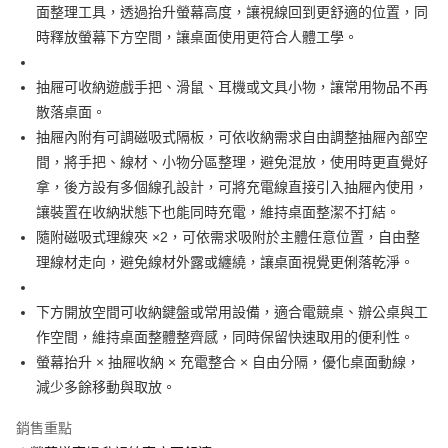
面整理工具，透過抬升螢幕高度，讓視線回到更舒適的位置，同
【注意事項】
1.本服務係由「台灣大哥大股份有限公司」（以下簡稱本公司）所提供，讓
時釋放螢幕下方空間，讓桌面使用更符合人體工學。
用戶於交易時，得透過本服務購買商品或服務，並由商店將買賣／分期付款
買賣價金債權讓與本公司後，依約使用本公司帳單繳交帳款。
2.基於同意付款使用「大哥付你分期」之契約關係目的，商店將以您的個人
抽屜可收納遊戲手把、滑鼠、耳機或文具小物，讓常用物品不再
資料（包含姓名、電話或地址）提供予台灣大哥大進項蒐集、處理及利用，
散落桌面。
由本公司與您本人進行分期帳單所需資料之確認、核對及更正。
抽屜內附有可調磁吸式隔板，可依收納需求自由調整抽屜內部空
3.完整用戶服務條款，請詳閱以下連結：
https://oppay.tw/userRule
間，將手把、線材、小物分區整理，避免混放，使用時更直覺好
拿，後方設有多個線孔設計，可將充電線直接引入抽屜內使用，
讓裝置在收納狀態下也能同時充電，維持桌面整潔不打結。
隨附磁吸式理線夾 ×2，可依需求吸附於主體任意位置，自由整
理線材走向，避免線材外露或纏繞，讓桌面視覺更俐落乾淨。
下方開放空間可收納鍵盤或常用設備，適合電競桌、辦公桌與工
作空間，維持桌面整體整齊感，同時保留快速取用的便利性。
螢幕抬升 × 抽屜收納 × 充電整合 × 自由分隔，優化桌面動線，
減少多餘移動與取放。
銷售重點