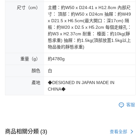
尺寸（cm）
主體：約W50 x D24-41 x H12.8cm 內部尺
寸： 頂部：約W50 x D24cm 抽屜：約W49
x D21.5 x H6.5cm(最大開口：深17cm) 隔
板：約W20 x D2.5 x H5.2cm 每個走線孔：
約W3 x H2.37cm 耐重： 檯面：約10kg(靜
態承重) 抽屜：約1.5kg(頂部放置1.5kg以上
物品後的靜態承重)
重量（g）
約4780g
顏色
白
產地
◆DESIGNED IN JAPAN MADE IN
CHINA◆
客服
商品相關分類 (3)
查看全部