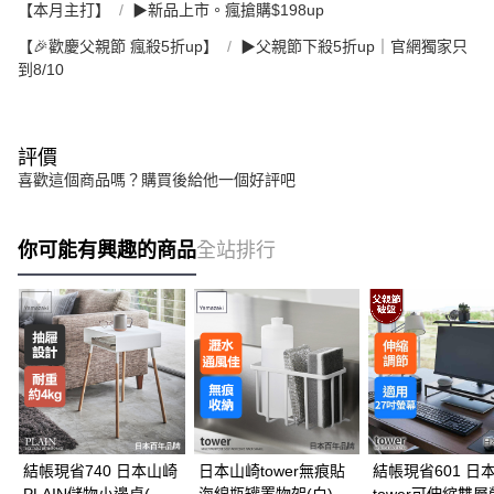
【本月主打】
▶新品上市。瘋搶購$198up
【🎉歡慶父親節 瘋殺5折up】
▶父親節下殺5折up｜官網獨家只
到8/10
評價
喜歡這個商品嗎？購買後給他一個好評吧
你可能有興趣的商品
全站排行
結帳現省740 日本山崎
日本山崎tower無痕貼
結帳現省601 日