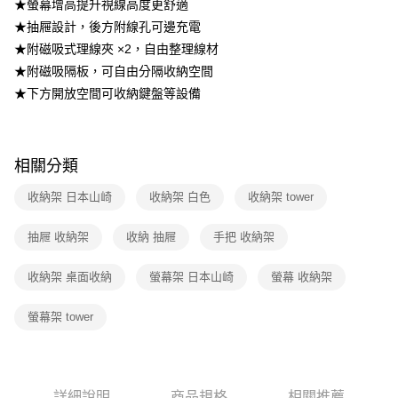
★螢幕增高提升視線高度更舒適
★抽屜設計，後方附線孔可邊充電
★附磁吸式理線夾 ×2，自由整理線材
★附磁吸隔板，可自由分隔收納空間
★下方開放空間可收納鍵盤等設備
相關分類
收納架 日本山崎
收納架 白色
收納架 tower
抽屜 收納架
收納 抽屜
手把 收納架
收納架 桌面收納
螢幕架 日本山崎
螢幕 收納架
螢幕架 tower
詳細說明
商品規格
相關推薦