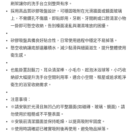
7-11取貨付款
刷架讓你的洗手台立刻整齊有序。
帳／街口支付／iPASS MONEY」等通路繳費。
每筆NT$100，滿NT$499(含以上)免運費
採用高品質矽膠吸盤設計，可穩固吸附在光滑牆面或鏡面玻璃
【注意事項】
上，不需鑽孔不傷牆，即貼即用，牙刷、牙間刷或口腔清潔小物
付款後7-11取貨
1.本服務係由「台灣大哥大股份有限公司」（以下簡稱本公司）所提供，讓
用戶於交易時，得透過本服務購買商品或服務，並由商店將買賣／分期付款
一掛即可懸空收納，告別檯面凌亂與潮濕堆放的困擾。
每筆NT$100，滿NT$499(含以上)免運費
買賣價金債權讓與本公司後，依約使用本公司帳單繳交帳款。
2.基於同意付款使用「大哥付你分期」之契約關係目的，商店將以您的個人
宅配【父親節大回饋】限時$299免運
矽膠吸盤具備良好貼合性，日常使用過程中穩定不易掉落。
資料（包含姓名、電話或地址）提供予台灣大哥大進項蒐集、處理及利用，
由本公司與您本人進行分期帳單所需資料之確認、核對及更正。
每筆NT$150，滿NT$299(含以上)免運費
懸空收納讓底部遠離積水，減少黏滑與細菌滋生，提升整體使用
3.完整用戶服務條款，請詳閱以下連結：
https://oppay.tw/userRule
衛生感。
也能掛置刮鬍刀、耳朵清潔棒、小毛巾、起泡沐浴球等，小巧收
納卻大幅提升洗手台空間利用率，適合小空間、租屋或追求乾淨
衛生的浴室收納需求。
注意事項：
※請安裝於光滑且無凹凸的平整牆面(如磁磚、玻璃、鏡面)，請
勿使用於粗糙或不平整表面。
※安裝前清潔牆面並保持乾燥，以提高吸附牢固度。
※使用時請確認已確實吸附後再使用，避免物品掉落。