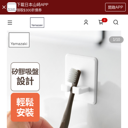
下載日本山崎APP
開啟APP
領取$300折價券
0
1
/
10