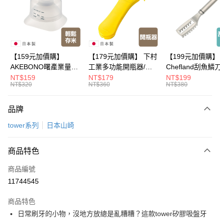
Apple Pay
悠遊付
Google Pay
【159元加價購】
【179元加價購】 下村
【199元加價購】
AKEBONO曙產業量米
工業多功能開瓶器/開
Chefland刮魚鱗
全盈+PAY
杯漏斗組(白)/量米杯/
瓶器/餐廚用品/料理道
魚鱗器/廚房用品/
NT$159
NT$179
NT$199
NT$320
NT$360
NT$380
米桶/量米用具/任二件8
具/任二件8折
道具/任二件8折
大哥付你分期
折
相關說明
品牌
【大哥付你分期使用說明】
ATM付款
1.本服務由台灣大哥大提供，台灣大哥大用戶可立即使用無須另外申請。
tower系列
日本山崎
2.付款方式選擇「大哥付你分期」，訂單成立後會自動跳轉到大哥付的交易
流程，驗證手機門號後，選擇欲分期的期數、繳款截止日，確認付款後即完
運送方式
成交易。
商品特色
3.實際核准額度、可分期數及費用金額請依後續交易確認頁面所載為準。
全家取貨付款
4.訂單成立30分鐘內，如未前往確認交易或遇審核未通過，訂單將自動取
商品編號
每筆NT$100，滿NT$499(含以上)免運費
消。如遇「轉專審核」未通過狀況，表示未達大哥付你分期系統評分，恕無
11744545
法說明評估內容。
付款後全家取貨
【繳款方式說明】
1.分期款項不併入電信帳單，「大哥付你分期」於每月結算日後寄送繳費提
商品特色
每筆NT$100，滿NT$499(含以上)免運費
醒簡訊。
日常刷牙的小物，沒地方放總是亂糟糟？這款tower矽膠吸盤牙
2.透過簡訊連結打開帳單後，可選擇「超商條碼／台灣大直營門市／銀行轉