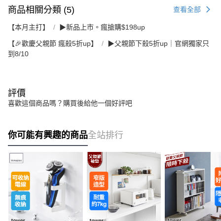
商品相關分類 (5)
查看全部
【本月主打】
▶新品上市。瘋搶購$198up
【🎉歡慶父親節 瘋殺5折up】
▶父親節下殺5折up｜官網獨家只
到8/10
評價
喜歡這個商品嗎？購買後給他一個好評吧
你可能有興趣的商品
全站排行