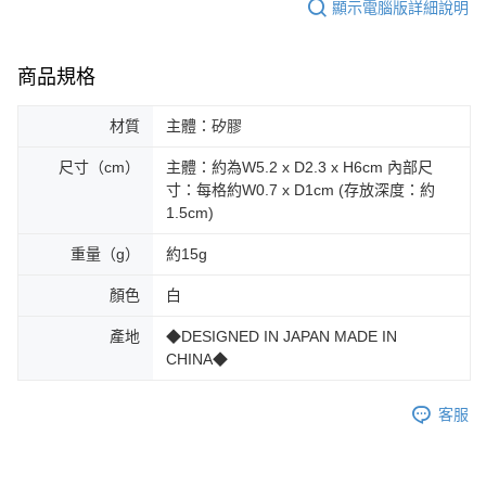
顯示電腦版詳細說明
商品規格
材質
主體：矽膠
尺寸（cm）
主體：約為W5.2 x D2.3 x H6cm 內部尺
寸：每格約W0.7 x D1cm (存放深度：約
1.5cm)
重量（g）
約15g
顏色
白
產地
◆DESIGNED IN JAPAN MADE IN
CHINA◆
客服