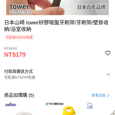
日本山崎 tower矽膠吸盤牙刷架/牙刷架/壁掛收
納/浴室收納
宅配滿NT$299免運
NT$200
NT$179
付款與運送方式
宅配滿NT$299免運
付款方式
信用卡一次付款
商品加價購 (5)
查看全部
超商取貨付款
LINE Pay