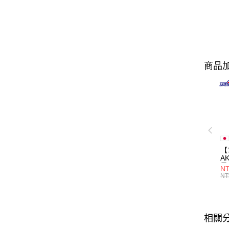
商品加
【
A
量
NT
量
NT
用
相關