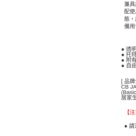
兼具
配使
態，
備用
● 
● 托
● 附
● 
[ 品牌
CB 
(B
居家
【注
● 