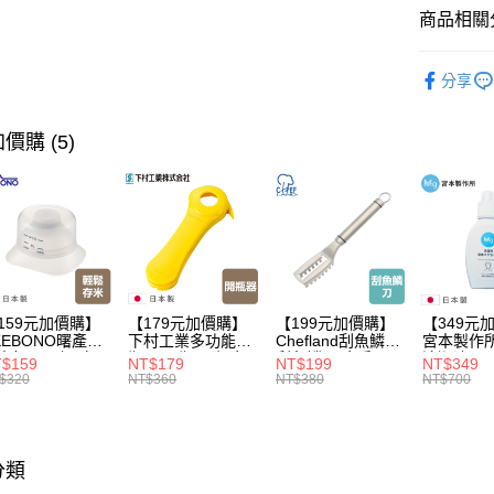
款買賣價
每筆NT$1
商品相關分
2.基於同
資料（包
宅配【父親
服飾/包包
用，由本
分享
3.完整用
每筆NT$1
【本月主
價購 (5)
159元加價購】
【179元加價購】
【199元加價購】
【349元
KEBONO曙產業
下村工業多功能開
Chefland刮魚鱗刀/
宮本製作
米杯漏斗組(白)/
瓶器/開瓶器/餐廚
刮魚鱗器/廚房用
清潔液600
$159
NT$179
NT$199
NT$349
米杯/米桶/量米
用品/料理道具/任
品/料理道具/任二
精/洗衣鎂
$320
NT$360
NT$380
NT$700
具/任二件8折
二件8折
件8折
品/任二件
分類