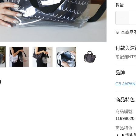
數量
※ 本商品
付款與運
宅配滿NT$
付款方式
品牌
信用卡一
CB JAPAN
超商取貨
商品特色
LINE Pay
商品編號
Apple Pay
11698020
商品特色
悠遊付
● 透