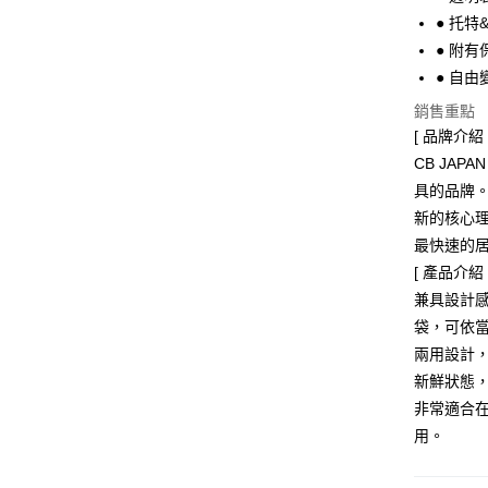
Google Pa
● 托
● 附
全盈+PAY
● 自
大哥付你
銷售重點
相關說明
[ 品牌介紹 
【大哥付
ATM付款
1.本服務
CB JA
2.付款方
具的品牌。以
流程，驗
新的核心
完成交易
運送方式
3.實際核
最快速的
4.訂單成
全家取貨
[ 產品介紹 
消。如遇
每筆NT$1
無法說明
兼具設計
【繳款方
袋，可依
付款後全
1.分期款
兩用設計
醒簡訊。
每筆NT$1
2.透過簡
新鮮狀態
帳／街口支
7-11取貨
非常適合
用。
【注意事
每筆NT$1
1.本服務
用戶於交
付款後7-1