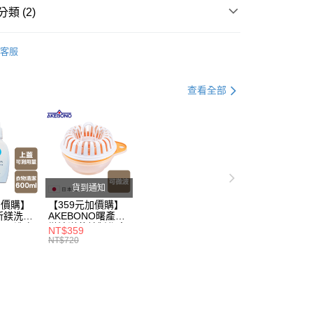
金債權讓與本公司後，依約使用本公司帳單繳交帳款。
00，滿NT$499(含以上)免運費
類 (2)
意付款使用「大哥付你分期」之契約關係目的，商店將以您的個人
含姓名、電話或地址）提供予台灣大哥大進項蒐集、處理及利
節大回饋】限時$299免運
公司與您本人進行分期帳單所需資料之確認、核對及更正。
客服
戶服務條款，請詳閱以下連結：
https://oppay.tw/userRule
50，滿NT$299(含以上)免運費
打】
▶超商取貨專區｜限時優惠
查看全部
貨到通知
加價購】
【359元加價購】
所鎂洗衣
AKEBONO曙產業
ml/洗衣
微波洋芋片製作盒/
NT$359
/洗衣用
料理盒/健康零食/
NT$720
8折
廚房工具/任二件8
折