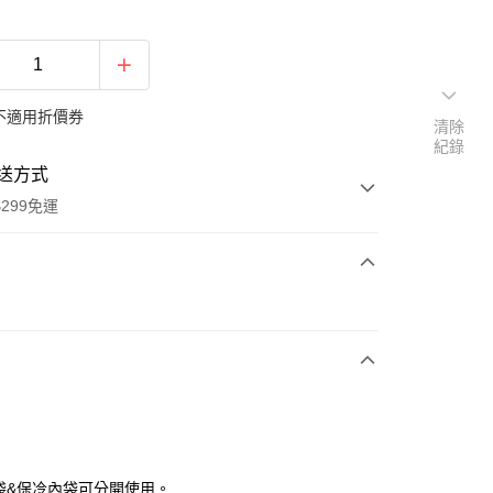
不適用折價券
清除
紀錄
送方式
299免運
次付款
付款
明袋&保冷內袋可分開使用。