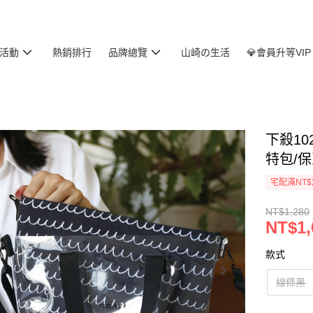
活動
熱銷排行
品牌總覽
山崎の生活
💎會員升等VIP
下殺102
特包/保
宅配滿NT$
NT$1,280
NT$1,
款式
線條黑