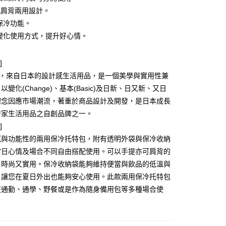
y
特&肩背兩用設計。
有保冷功能。
由變化使用方式，提升好心情。
分期
]
你分期使用說明】
由台灣大哥大提供，台灣大哥大用戶可立即使用無須另外申請。
PAN，來自日本的設計感生活用品，是一個美學與實用性兼
式選擇「大哥付你分期」，訂單成立後會自動跳轉到大哥付的交易
變化(Change)、基本(Basic)及日新、日又新、又日
證手機門號後，選擇欲分期的期數、繳款截止日，確認付款後即
理念因應市場潮流，著重於商品設計及開發，是日本成長
。
准額度、可分期數及費用金額請依後續交易確認頁面所載為準。
居家生活用品之自創品牌之一。
立30分鐘內，如未前往確認交易或遇審核未通過，訂單將自動取
付款
]
「轉專審核」未通過狀況，表示未達大哥付你分期系統評分，恕
00，滿NT$499(含以上)免運費
評估內容。
感與功能性的兩用保冷托特包，附有透明外袋與保冷收納
式說明】
當日心情及場合不同自由搭配使用。可以手提亦可肩背的
家取貨
項不併入電信帳單，「大哥付你分期」於每月結算日後寄送繳費提
，時尚又實用。保冷收納袋能夠維持便當與飲品的低溫與
00，滿NT$499(含以上)免運費
訊連結打開帳單後，可選擇「超商條碼／台灣大直營門市／銀行轉
，讓您在夏日外出也能夠安心使用。此款兩用保冷托特包
付／iPASS MONEY」等通路繳費。
付款
在通勤、通學、野餐或是作為隨身備用包等多種場合使
項】
00，滿NT$499(含以上)免運費
係由「台灣大哥大股份有限公司」（以下簡稱本公司）所提供，讓
易時，得透過本服務購買商品或服務，並由商店將買賣／分期付
1取貨