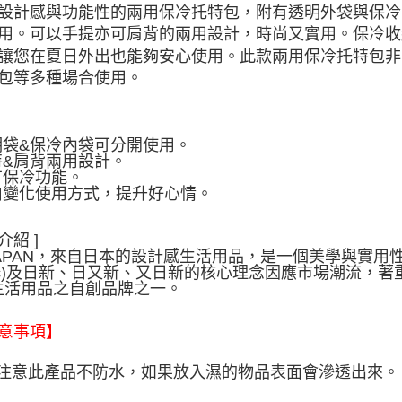
設計感與功能性的兩用保冷托特包，附有透明外袋與保冷
用。可以手提亦可肩背的兩用設計，時尚又實用。保冷收
讓您在夏日外出也能夠安心使用。此款兩用保冷托特包非
包等多種場合使用。
透明袋&保冷內袋可分開使用。
特&肩背兩用設計。
有保冷功能。
自由變化使用方式，提升好心情。
介紹 ]
JAPAN，來自日本的設計感生活用品，是一個美學與實用性
asic)及日新、日又新、又日新的核心理念因應市場潮流
生活用品之自創品牌之一。
意事項】
請注意此產品不防水，如果放入濕的物品表面會滲透出來。