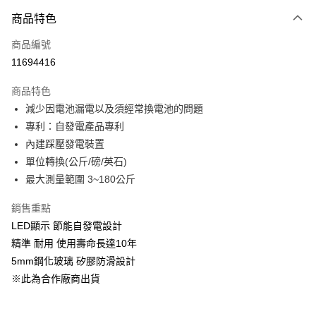
商品特色
Apple Pay
商品編號
悠遊付
11694416
Google Pay
商品特色
全盈+PAY
減少因電池漏電以及須經常換電池的問題
大哥付你分期
專利：自發電產品專利
相關說明
內建踩壓發電裝置
【大哥付你分期使用說明】
單位轉換(公斤/磅/英石)
ATM付款
1.本服務由台灣大哥大提供，台灣大哥大用戶可立即使用無須另外申請。
最大測量範圍 3~180公斤
2.付款方式選擇「大哥付你分期」，訂單成立後會自動跳轉到大哥付的交易
流程，驗證手機門號後，選擇欲分期的期數、繳款截止日，確認付款後即完
運送方式
銷售重點
成交易。
3.實際核准額度、可分期數及費用金額請依後續交易確認頁面所載為準。
宅配【父親節大回饋】限時$299免運
LED顯示 節能自發電設計
4.訂單成立30分鐘內，如未前往確認交易或遇審核未通過，訂單將自動取
精準 耐用 使用壽命長達10年
每筆NT$150，滿NT$299(含以上)免運費
消。如遇「轉專審核」未通過狀況，表示未達大哥付你分期系統評分，恕無
法說明評估內容。
5mm鋼化玻璃 矽膠防滑設計
【繳款方式說明】
※此為合作廠商出貨
1.分期款項不併入電信帳單，「大哥付你分期」於每月結算日後寄送繳費提
醒簡訊。
2.透過簡訊連結打開帳單後，可選擇「超商條碼／台灣大直營門市／銀行轉