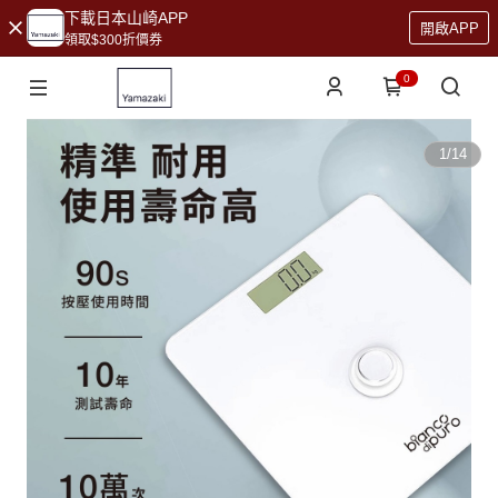
下載日本山崎APP
開啟APP
領取$300折價券
0
1
/
14