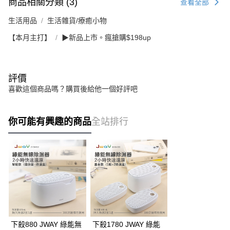
商品相關分類 (3)
查看全部
生活用品
生活雜貨/療癒小物
【本月主打】
▶新品上市。瘋搶購$198up
評價
喜歡這個商品嗎？購買後給他一個好評吧
你可能有興趣的商品
全站排行
下殺880 JWAY 綠能無
下殺1780 JWAY 綠能