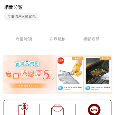
帳／街口支付／iPASS MONEY」等通路繳費。
相關分類
【注意事項】
1.本服務係由「台灣大哥大股份有限公司」（以下簡稱本公司）所提供，讓
空間清淨家電 節能
用戶於交易時，得透過本服務購買商品或服務，並由商店將買賣／分期付款
買賣價金債權讓與本公司後，依約使用本公司帳單繳交帳款。
2.基於同意付款使用「大哥付你分期」之契約關係目的，商店將以您的個人
資料（包含姓名、電話或地址）提供予台灣大哥大進項蒐集、處理及利用，
由本公司與您本人進行分期帳單所需資料之確認、核對及更正。
詳細說明
商品規格
相關推薦
3.完整用戶服務條款，請詳閱以下連結：
https://oppay.tw/userRule