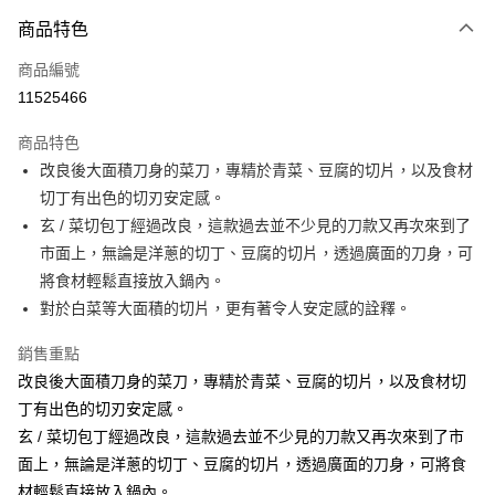
商品特色
Apple Pay
商品編號
悠遊付
11525466
Google Pay
商品特色
全盈+PAY
改良後大面積刀身的菜刀，專精於青菜、豆腐的切片，以及食材
大哥付你分期
切丁有出色的切刃安定感。
相關說明
玄 / 菜切包丁經過改良，這款過去並不少見的刀款又再次來到了
【大哥付你分期使用說明】
市面上，無論是洋蔥的切丁、豆腐的切片，透過廣面的刀身，可
ATM付款
1.本服務由台灣大哥大提供，台灣大哥大用戶可立即使用無須另外申請。
將食材輕鬆直接放入鍋內。
2.付款方式選擇「大哥付你分期」，訂單成立後會自動跳轉到大哥付的交易
流程，驗證手機門號後，選擇欲分期的期數、繳款截止日，確認付款後即完
對於白菜等大面積的切片，更有著令人安定感的詮釋。
運送方式
成交易。
3.實際核准額度、可分期數及費用金額請依後續交易確認頁面所載為準。
宅配【父親節大回饋】限時$299免運
銷售重點
4.訂單成立30分鐘內，如未前往確認交易或遇審核未通過，訂單將自動取
改良後大面積刀身的菜刀，專精於青菜、豆腐的切片，以及食材切
每筆NT$150，滿NT$299(含以上)免運費
消。如遇「轉專審核」未通過狀況，表示未達大哥付你分期系統評分，恕無
法說明評估內容。
丁有出色的切刃安定感。
【繳款方式說明】
玄 / 菜切包丁經過改良，這款過去並不少見的刀款又再次來到了市
1.分期款項不併入電信帳單，「大哥付你分期」於每月結算日後寄送繳費提
面上，無論是洋蔥的切丁、豆腐的切片，透過廣面的刀身，可將食
醒簡訊。
2.透過簡訊連結打開帳單後，可選擇「超商條碼／台灣大直營門市／銀行轉
材輕鬆直接放入鍋內。