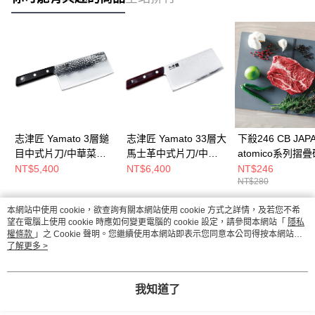
志津匠 Yamato 3層鎚
志津匠 Yamato 33層大
下殺246 CB JAP
目中式片刀/中華菜刀/
馬士革中式片刀/中式
atomico系列摺
中式片刀/日本刀具
片刀/大馬士革刀/日本
深灰/摺疊砧板/料
NT$5,400
NT$6,400
NT$246
NT$280
刀具
板/廚房用具
26Aug001
本網站中使用 cookie，欲查詢有關本網站使用 cookie 方式之詳情，及若您不希
熱門標籤
望在電腦上使用 cookie 時應如何變更電腦的 cookie 設定，請參閱本網站「
隱私
權條款
」之 Cookie 聲明。您繼續使用本網站即表示您同意本公司得按本網站使
用條款之 Cookie 聲明使用 cookie。
了解更多 >
我知道了