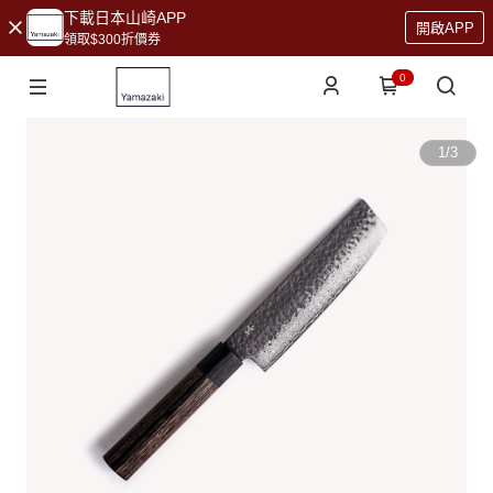
下載日本山崎APP
開啟APP
領取$300折價券
0
1
/
3