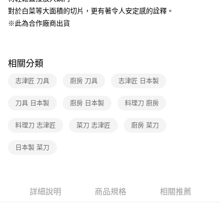
帳／街口支付／iPASS MONEY」等通路繳費。
對於白菜等大面積的切片，更有著令人安定感的詮釋。
【注意事項】
※此為合作廠商出貨
1.本服務係由「台灣大哥大股份有限公司」（以下簡稱本公司）所提供，讓
用戶於交易時，得透過本服務購買商品或服務，並由商店將買賣／分期付款
買賣價金債權讓與本公司後，依約使用本公司帳單繳交帳款。
2.基於同意付款使用「大哥付你分期」之契約關係目的，商店將以您的個人
相關分類
資料（包含姓名、電話或地址）提供予台灣大哥大進項蒐集、處理及利用，
由本公司與您本人進行分期帳單所需資料之確認、核對及更正。
志津匠 刀具
廚房 刀具
志津匠 日本製
3.完整用戶服務條款，請詳閱以下連結：
https://oppay.tw/userRule
刀具 日本製
廚房 日本製
料理刀 廚房
料理刀 志津匠
菜刀 志津匠
廚房 菜刀
日本製 菜刀
詳細說明
商品規格
相關推薦