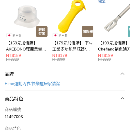
LINE Pay
Apple Pay
悠遊付
Google Pay
【159元加價購】
【179元加價購】 下村
【199元加價購】
AKEBONO曙產業量米
工業多功能開瓶器/開
Chefland刮魚鱗
全盈+PAY
杯漏斗組(白)/量米杯/
瓶器/餐廚用品/料理道
魚鱗器/廚房用品/
NT$159
NT$179
NT$199
NT$320
NT$360
NT$380
米桶/量米用具/任二件8
具/任二件8折
道具/任二件8折
大哥付你分期
折
相關說明
品牌
【大哥付你分期使用說明】
ATM付款
1.本服務由台灣大哥大提供，台灣大哥大用戶可立即使用無須另外申請。
Hime運動內衣/快樂屋居家清潔
2.付款方式選擇「大哥付你分期」，訂單成立後會自動跳轉到大哥付的交易
流程，驗證手機門號後，選擇欲分期的期數、繳款截止日，確認付款後即完
運送方式
成交易。
商品特色
3.實際核准額度、可分期數及費用金額請依後續交易確認頁面所載為準。
全家取貨付款
4.訂單成立30分鐘內，如未前往確認交易或遇審核未通過，訂單將自動取
商品編號
每筆NT$100，滿NT$499(含以上)免運費
消。如遇「轉專審核」未通過狀況，表示未達大哥付你分期系統評分，恕無
11497003
法說明評估內容。
付款後全家取貨
【繳款方式說明】
1.分期款項不併入電信帳單，「大哥付你分期」於每月結算日後寄送繳費提
商品特色
每筆NT$100，滿NT$499(含以上)免運費