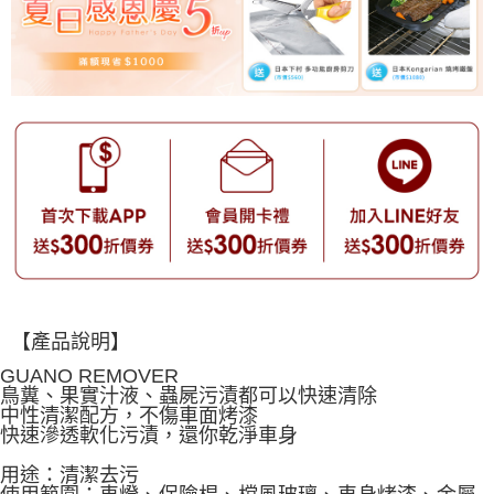
【產品說明】
GUANO REMOVER
鳥糞、果實汁液、蟲屍污漬都可以快速清除
中性清潔配方，不傷車面烤漆
快速滲透軟化污漬，還你乾淨車身
用途：清潔去污