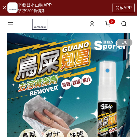
下載日本山崎APP
開啟APP
領取$300折價券
0
1
/
8