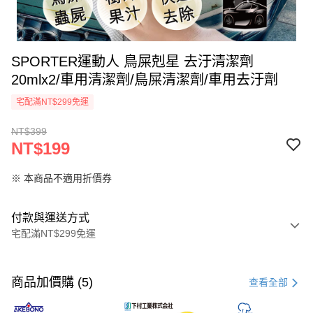
SPORTER運動人 鳥屎剋星 去汙清潔劑
20mlx2/車用清潔劑/鳥屎清潔劑/車用去汙劑
宅配滿NT$299免運
NT$399
NT$199
※ 本商品不適用折價券
付款與運送方式
宅配滿NT$299免運
付款方式
信用卡一次付款
商品加價購 (5)
查看全部
超商取貨付款