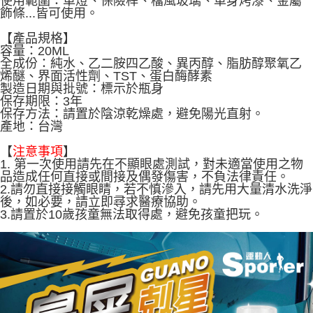
使用範圍：
車燈、保險桿、檔風玻璃、車身烤漆、金屬
飾條...皆可使用。
【產品規格】
容量：
20ML
全成份：純水、乙二胺四乙酸、異丙醇、脂肪醇聚氧乙
烯醚、界面活性劑、TST、蛋白酶酵素
製造日期與批號：標示於瓶身
保存期限：3年
保存方法：請置於陰涼乾燥處，避免陽光直射。
產地：台灣
【
注意事項
】
1. 第一次使用請先在不顯眼處測試，對未適當使用之物
品造成任何直接或間接及偶發傷害，不負法律責任。
2.請勿直接接觸眼睛，若不慎滲入，請先用大量清水洗淨
後，如必要，請立即尋求醫療協助。
3.請置於10歲孩童無法取得處，避免孩童把玩。