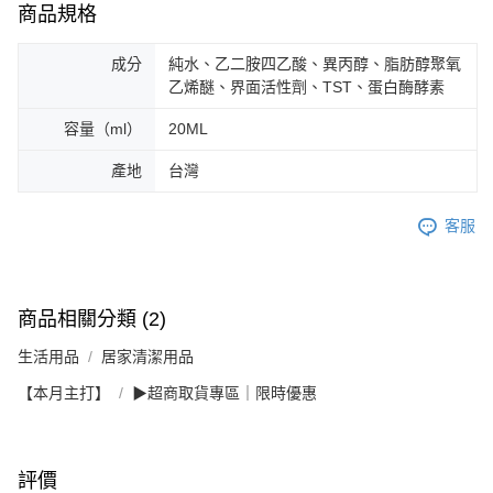
商品規格
成分
純水、乙二胺四乙酸、異丙醇、脂肪醇聚氧
乙烯醚、界面活性劑、TST、蛋白酶酵素
容量（ml）
20ML
產地
台灣
客服
商品相關分類 (2)
生活用品
居家清潔用品
【本月主打】
▶超商取貨專區｜限時優惠
評價