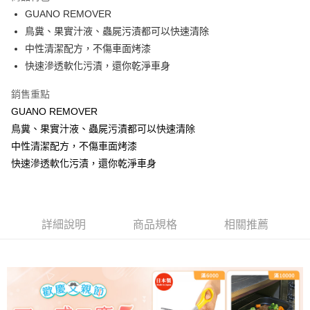
醒簡訊。
GUANO REMOVER
2.透過簡訊連結打開帳單後，可選擇「超商條碼／台灣大直營門市／銀行轉
7-11取貨付款
鳥糞、果實汁液、蟲屍污漬都可以快速清除
帳／街口支付／iPASS MONEY」等通路繳費。
每筆NT$100，滿NT$499(含以上)免運費
中性清潔配方，不傷車面烤漆
【注意事項】
快速滲透軟化污漬，還你乾淨車身
付款後7-11取貨
1.本服務係由「台灣大哥大股份有限公司」（以下簡稱本公司）所提供，讓
用戶於交易時，得透過本服務購買商品或服務，並由商店將買賣／分期付款
每筆NT$100，滿NT$499(含以上)免運費
銷售重點
買賣價金債權讓與本公司後，依約使用本公司帳單繳交帳款。
2.基於同意付款使用「大哥付你分期」之契約關係目的，商店將以您的個人
GUANO REMOVER
宅配【父親節大回饋】限時$299免運
資料（包含姓名、電話或地址）提供予台灣大哥大進項蒐集、處理及利用，
鳥糞、果實汁液、蟲屍污漬都可以快速清除
由本公司與您本人進行分期帳單所需資料之確認、核對及更正。
每筆NT$150，滿NT$299(含以上)免運費
3.完整用戶服務條款，請詳閱以下連結：
https://oppay.tw/userRule
中性清潔配方，不傷車面烤漆
快速滲透軟化污漬，還你乾淨車身
詳細說明
商品規格
相關推薦