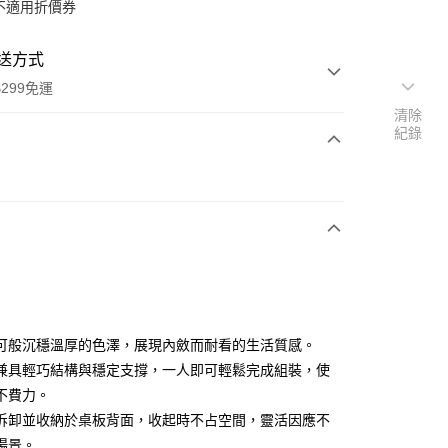
不適用折價券
送方式
299免運
清除
紀錄
次付款
y
可般沉穩溫厚的色澤，展現內斂而耐看的生活質感。
兼具輕巧結構與穩定支撐，一人即可輕鬆完成組裝，使
不費力。
分期
拆卸並收納於桌板背面，收起時不占空間，靈活因應不
你分期使用說明】
場景。