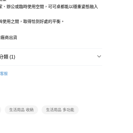
由台灣大哥大提供，台灣大哥大用戶可立即使用無須另外申請。
家、辦公或臨時使用空間，可可桌都能以穩重姿態融入
式選擇「大哥付你分期」，訂單成立後會自動跳轉到大哥付的交易
證手機門號後，選擇欲分期的期數、繳款截止日，確認付款後即
。
與使用之間，取得恰到好處的平衡。
准額度、可分期數及費用金額請依後續交易確認頁面所載為準。
立30分鐘內，如未前往確認交易或遇審核未通過，訂單將自動取
節大回饋】限時$299免運
「轉專審核」未通過狀況，表示未達大哥付你分期系統評分，恕
作廠商出貨
50，滿NT$299(含以上)免運費
評估內容。
式說明】
項不併入電信帳單，「大哥付你分期」於每月結算日後寄送繳費提
類 (1)
訊連結打開帳單後，可選擇「超商條碼／台灣大直營門市／銀行轉
付／iPASS MONEY」等通路繳費。
餐廳收納
客服
項】
係由「台灣大哥大股份有限公司」（以下簡稱本公司）所提供，讓
易時，得透過本服務購買商品或服務，並由商店將買賣／分期付
金債權讓與本公司後，依約使用本公司帳單繳交帳款。
意付款使用「大哥付你分期」之契約關係目的，商店將以您的個人
含姓名、電話或地址）提供予台灣大哥大進項蒐集、處理及利
生活用品 收納
生活用品 多功能
公司與您本人進行分期帳單所需資料之確認、核對及更正。
戶服務條款，請詳閱以下連結：
https://oppay.tw/userRule