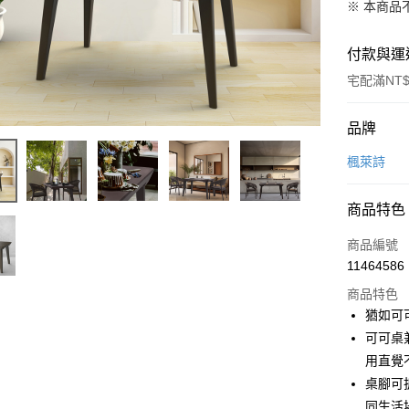
※ 本商品
付款與運
宅配滿NT$
付款方式
品牌
信用卡一
楓萊詩
LINE Pay
商品特色
Apple Pay
商品編號
悠遊付
11464586
商品特色
Google Pa
猶如可
全盈+PAY
可可桌
用直覺
大哥付你
桌腳可
相關說明
【大哥付
同生活