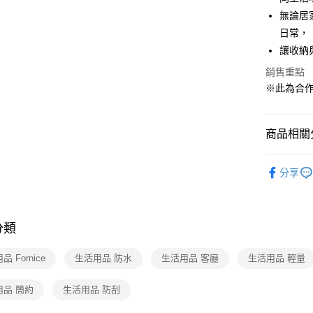
ATM付款
1.本服務
無論居
2.付款方
日常，
流程，驗
完成交易
讓收納
運送方式
3.實際核
4.訂單成
銷售重點
宅配【父親
消。如遇
※此為合
每筆NT$1
無法說明
【繳款方
1.分期款
商品相關分
醒簡訊。
2.透過簡
帳／街口支
居家收納
分享
【注意事
1.本服務
用戶於交
款買賣價
分類
2.基於同
資料（包
 Fornice
生活用品 防水
生活用品 客廳
生活用品 輕量
用，由本
3.完整用
用品 簡約
生活用品 防刮