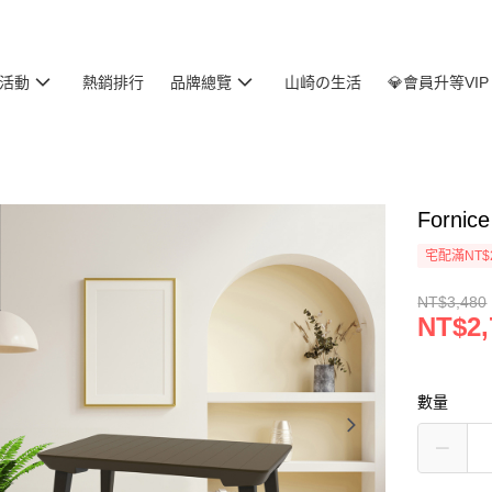
活動
熱銷排行
品牌總覽
山崎の生活
💎會員升等VIP
Forn
宅配滿NT$
NT$3,480
NT$2,
數量