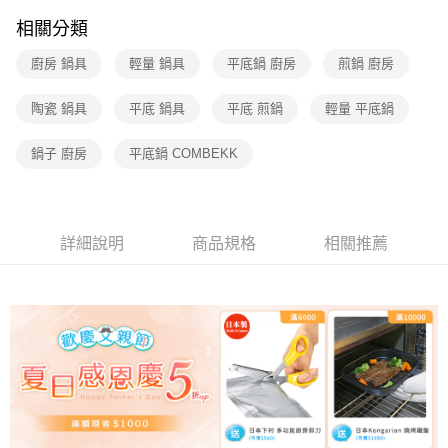
帳／街口支付／iPASS MONEY」等通路繳費。
相關分類
【注意事項】
1.本服務係由「台灣大哥大股份有限公司」（以下簡稱本公司）所提供，讓
廚房 鍋具
輕量 鍋具
平底鍋 廚房
煎鍋 廚房
用戶於交易時，得透過本服務購買商品或服務，並由商店將買賣／分期付款
買賣價金債權讓與本公司後，依約使用本公司帳單繳交帳款。
陶瓷 鍋具
平底 鍋具
平底 煎鍋
輕量 平底鍋
2.基於同意付款使用「大哥付你分期」之契約關係目的，商店將以您的個人
資料（包含姓名、電話或地址）提供予台灣大哥大進項蒐集、處理及利用，
由本公司與您本人進行分期帳單所需資料之確認、核對及更正。
鍋子 廚房
平底鍋 COMBEKK
3.完整用戶服務條款，請詳閱以下連結：
https://oppay.tw/userRule
詳細說明
商品規格
相關推薦