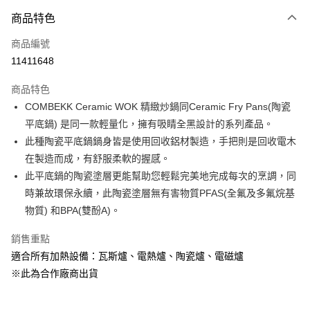
商品特色
Apple Pay
商品編號
悠遊付
11411648
Google Pay
商品特色
全盈+PAY
COMBEKK Ceramic WOK 精緻炒鍋同Ceramic Fry Pans(陶瓷
大哥付你分期
平底鍋) 是同一款輕量化，擁有吸睛全黑設計的系列產品。
相關說明
此種陶瓷平底鍋鍋身皆是使用回收鋁材製造，手把則是回收電木
【大哥付你分期使用說明】
在製造而成，有舒服柔軟的握感。
ATM付款
1.本服務由台灣大哥大提供，台灣大哥大用戶可立即使用無須另外申請。
此平底鍋的陶瓷塗層更能幫助您輕鬆完美地完成每次的烹調，同
2.付款方式選擇「大哥付你分期」，訂單成立後會自動跳轉到大哥付的交易
流程，驗證手機門號後，選擇欲分期的期數、繳款截止日，確認付款後即完
時兼故環保永續，此陶瓷塗層無有害物質PFAS(全氟及多氟烷基
運送方式
成交易。
物質) 和BPA(雙酚A)。
3.實際核准額度、可分期數及費用金額請依後續交易確認頁面所載為準。
宅配【父親節大回饋】限時$299免運
4.訂單成立30分鐘內，如未前往確認交易或遇審核未通過，訂單將自動取
銷售重點
每筆NT$150，滿NT$299(含以上)免運費
消。如遇「轉專審核」未通過狀況，表示未達大哥付你分期系統評分，恕無
法說明評估內容。
適合所有加熱設備：瓦斯爐、電熱爐、陶瓷爐、電磁爐
【繳款方式說明】
※此為合作廠商出貨
1.分期款項不併入電信帳單，「大哥付你分期」於每月結算日後寄送繳費提
醒簡訊。
2.透過簡訊連結打開帳單後，可選擇「超商條碼／台灣大直營門市／銀行轉