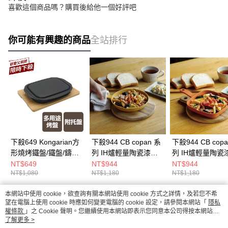
喜歡這個商品嗎？購買後給他一個好評吧
你可能有興趣的商品
全站排行
下殺649 Kongarian方
下殺944 CB copan 系
下殺944 CB cop
形燒烤鐵盤/鐵盤/鑄鐵
列 IH爐輕量陶瓷漆不
列 IH爐輕量陶瓷
盤/不沾烤盤
沾圓型烤盤/平底煎鍋/
沾方型烤盤/平底煎
NT$649
NT$944
NT$944
NT$1,080
NT$1,180
NT$1,180
烤盤/不沾烤盤
烤盤/不沾烤盤
26Aug001
26Aug001
本網站中使用 cookie，欲查詢有關本網站使用 cookie 方式之詳情，及若您不希
熱門標籤
望在電腦上使用 cookie 時應如何變更電腦的 cookie 設定，請參閱本網站「
隱私
權條款
」之 Cookie 聲明。您繼續使用本網站即表示您同意本公司得按本網站使
用條款之 Cookie 聲明使用 cookie。
了解更多 >