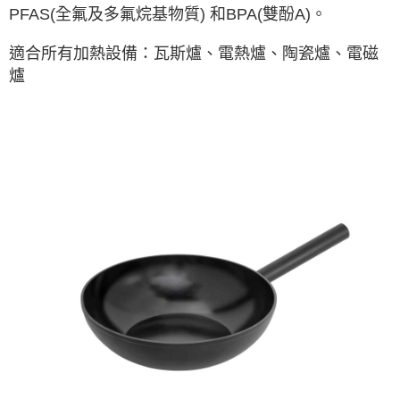
PFAS(全氟及多氟烷基物質) 和BPA(雙酚A)。
適合所有加熱設備：瓦斯爐、電熱爐、陶瓷爐、電磁
爐