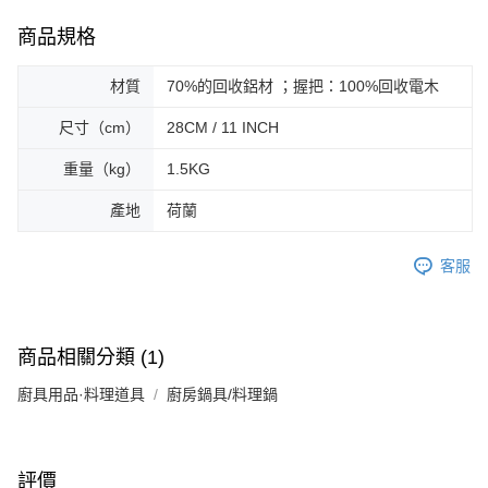
商品規格
材質
70%的回收鋁材 ；握把：100%回收電木
尺寸（cm）
28CM / 11 INCH
重量（kg）
1.5KG
產地
荷蘭
客服
商品相關分類 (1)
廚具用品·料理道具
廚房鍋具/料理鍋
評價