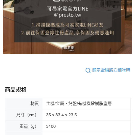
顯示電腦版詳細說明
商品規格
材質
主機/金屬、烤盤/有機機矽樹脂塗層
尺寸（cm）
35 x 33.4 x 23.5
重量（g）
3400