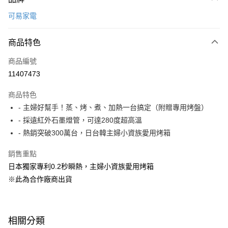
信用卡一次付款
可易家電
LINE Pay
商品特色
Apple Pay
商品編號
悠遊付
11407473
Google Pay
商品特色
全盈+PAY
- 主婦好幫手！蒸、烤、煮、加熱一台搞定（附贈專用烤盤）
大哥付你分期
- 採遠紅外石墨燈管，可達280度超高溫
相關說明
- 熱銷突破300萬台，日台韓主婦小資族愛用烤箱
【大哥付你分期使用說明】
ATM付款
1.本服務由台灣大哥大提供，台灣大哥大用戶可立即使用無須另外申請。
銷售重點
2.付款方式選擇「大哥付你分期」，訂單成立後會自動跳轉到大哥付的交易
日本獨家專利0.2秒瞬熱，主婦小資族愛用烤箱
流程，驗證手機門號後，選擇欲分期的期數、繳款截止日，確認付款後即完
運送方式
※此為合作廠商出貨
成交易。
3.實際核准額度、可分期數及費用金額請依後續交易確認頁面所載為準。
宅配【父親節大回饋】限時$299免運
4.訂單成立30分鐘內，如未前往確認交易或遇審核未通過，訂單將自動取
每筆NT$150，滿NT$299(含以上)免運費
消。如遇「轉專審核」未通過狀況，表示未達大哥付你分期系統評分，恕無
法說明評估內容。
相關分類
【繳款方式說明】