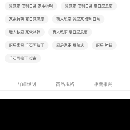
1.分期款項不併入電信帳單，「大哥付你分期」於每月結算日後寄送繳費提
質感家 便利日常 家電特輯
質感家 便利日常 夏日感恩慶
醒簡訊。
2.透過簡訊連結打開帳單後，可選擇「超商條碼／台灣大直營門市／銀行轉
帳／街口支付／iPASS MONEY」等通路繳費。
家電特輯 夏日感恩慶
職人私廚 質感家 便利日常
【注意事項】
職人私廚 家電特輯
職人私廚 夏日感恩慶
1.本服務係由「台灣大哥大股份有限公司」（以下簡稱本公司）所提供，讓
用戶於交易時，得透過本服務購買商品或服務，並由商店將買賣／分期付款
買賣價金債權讓與本公司後，依約使用本公司帳單繳交帳款。
廚房家電 千石阿拉丁
廚房家電 瞬熱式
廚房 烤箱
2.基於同意付款使用「大哥付你分期」之契約關係目的，商店將以您的個人
資料（包含姓名、電話或地址）提供予台灣大哥大進項蒐集、處理及利用，
千石阿拉丁 復古
由本公司與您本人進行分期帳單所需資料之確認、核對及更正。
3.完整用戶服務條款，請詳閱以下連結：
https://oppay.tw/userRule
詳細說明
商品規格
相關推薦