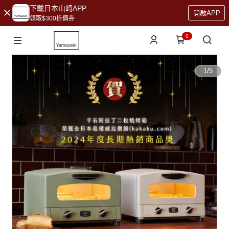
下載日本山崎APP
開啟APP
領取$300折價券
0
1
/
5