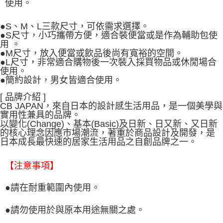
使用。
●S、M、L三款尺寸，可依需求選擇。
●S尺寸，小巧攜帶方便，適合裝便當或是作為輔助包使
用 。
●M尺寸，放入便當或飲品後尚有寬裕的空間。
●L尺寸，非常適合購物後一次裝入採買物品或休閒場合
使用。
●簡約設計，男女皆適合使用。
[ 品牌介紹 ]
CB JAPAN，來自日本的設計感生活用品，是一個美學與
實用性兼具的品牌。
以變化(Change)、基本(Basic)及日新、日又新、又日新
的核心理念因應市場潮流，著重於商品設計及開發，是
日本成長最快速的居家生活用品之自創品牌之一。
【注意事項】
●請在耐重範圍內使用。
●請勿使用於與原本用途無關之處。