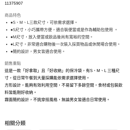
11375907
法說明評估內容。
付款後全家取貨
【繳款方式說明】
1.分期款項不併入電信帳單，「大哥付你分期」於每月結算日後寄送繳費提
商品特色
每筆NT$100，滿NT$499(含以上)免運費
醒簡訊。
●S、M、L三款尺寸，可依需求選擇。
2.透過簡訊連結打開帳單後，可選擇「超商條碼／台灣大直營門市／銀行轉
7-11取貨付款
●S尺寸，小巧攜帶方便，適合裝便當或是作為輔助包使用 。
帳／街口支付／iPASS MONEY」等通路繳費。
每筆NT$100，滿NT$499(含以上)免運費
●M尺寸，放入便當或飲品後尚有寬裕的空間。
【注意事項】
●L尺寸，非常適合購物後一次裝入採買物品或休閒場合使用。
付款後7-11取貨
1.本服務係由「台灣大哥大股份有限公司」（以下簡稱本公司）所提供，讓
用戶於交易時，得透過本服務購買商品或服務，並由商店將買賣／分期付款
●簡約設計，男女皆適合使用。
每筆NT$100，滿NT$499(含以上)免運費
買賣價金債權讓與本公司後，依約使用本公司帳單繳交帳款。
2.基於同意付款使用「大哥付你分期」之契約關係目的，商店將以您的個人
銷售重點
宅配【父親節大回饋】限時$299免運
資料（包含姓名、電話或地址）提供予台灣大哥大進項蒐集、處理及利用，
這是一款「好拿取」且「好收納」的保冷袋，有S、M、L 三種尺
由本公司與您本人進行分期帳單所需資料之確認、核對及更正。
每筆NT$150，滿NT$299(含以上)免運費
3.完整用戶服務條款，請詳閱以下連結：
https://oppay.tw/userRule
寸，從日常午餐到大量採購能依需求選擇使用。
方形設計，能夠有效利用空間，不易留下多餘空間，食材或包裝飲
料皆能剛好收納。
霧面簡約設計，不挑穿搭風格，無論男女皆適合日常使用。
相關分類