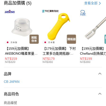
信用卡一次付款
商品加價購 (5)
查看全部
超商取貨付款
LINE Pay
Apple Pay
悠遊付
Google Pay
【159元加價購】
【179元加價購】 下村
【199元加價購】
AKEBONO曙產業量米
工業多功能開瓶器/開
Chefland刮魚鱗
全盈+PAY
杯漏斗組(白)/量米杯/
瓶器/餐廚用品/料理道
魚鱗器/廚房用品/
NT$159
NT$179
NT$199
NT$320
NT$360
NT$380
米桶/量米用具/任二件8
具/任二件8折
道具/任二件8折
大哥付你分期
折
相關說明
品牌
【大哥付你分期使用說明】
ATM付款
1.本服務由台灣大哥大提供，台灣大哥大用戶可立即使用無須另外申請。
CB JAPAN
2.付款方式選擇「大哥付你分期」，訂單成立後會自動跳轉到大哥付的交易
流程，驗證手機門號後，選擇欲分期的期數、繳款截止日，確認付款後即完
運送方式
成交易。
商品特色
3.實際核准額度、可分期數及費用金額請依後續交易確認頁面所載為準。
全家取貨付款
4.訂單成立30分鐘內，如未前往確認交易或遇審核未通過，訂單將自動取
商品編號
每筆NT$100，滿NT$499(含以上)免運費
消。如遇「轉專審核」未通過狀況，表示未達大哥付你分期系統評分，恕無