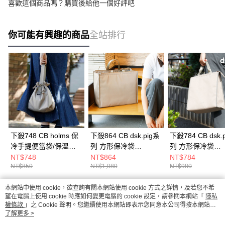
喜歡這個商品嗎？購買後給他一個好評吧
你可能有興趣的商品
全站排行
下殺748 CB holms 保
下殺864 CB dsk.pig系
下殺784 CB dsk.
冷手提便當袋/保溫便
列 方形保冷袋
列 方形保冷袋
當袋/保冷袋/保溫袋
maneuver L/午餐袋/便
maneuver M/午
NT$748
NT$864
NT$784
NT$850
NT$1,080
NT$980
26Aug001
當袋/餐袋 26Aug001
便當袋/餐袋
26Aug001
本網站中使用 cookie，欲查詢有關本網站使用 cookie 方式之詳情，及若您不希
熱門標籤
望在電腦上使用 cookie 時應如何變更電腦的 cookie 設定，請參閱本網站「
隱私
權條款
」之 Cookie 聲明。您繼續使用本網站即表示您同意本公司得按本網站使
用條款之 Cookie 聲明使用 cookie。
了解更多 >