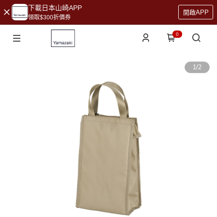
下載日本山崎APP
開啟APP
領取$300折價券
0
1
/
2