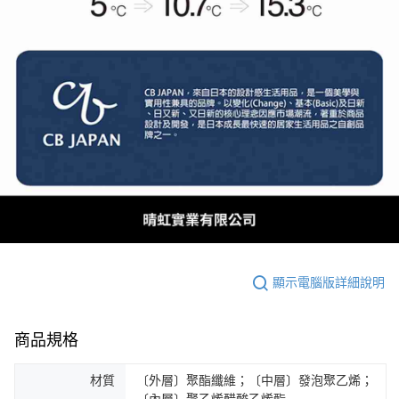
顯示電腦版詳細說明
商品規格
材質
〔外層〕聚酯纖維；〔中層〕發泡聚乙烯；
〔內層〕聚乙烯醋酸乙烯酯