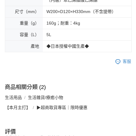
尺寸（mm）
W200×D120×H330mm（不含提帶）
重量（g）
160g；耐重：4kg
容量（L）
5L
產地
◆日本授權中國生產◆
客服
商品相關分類 (2)
生活用品
生活雜貨/療癒小物
【本月主打】
▶超商取貨專區｜限時優惠
評價