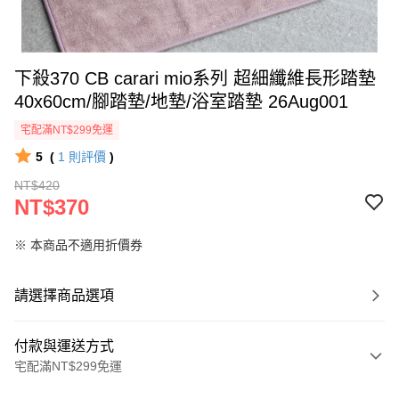
下殺370 CB carari mio系列 超細纖維長形踏墊
40x60cm/腳踏墊/地墊/浴室踏墊 26Aug001
宅配滿NT$299免運
5
(
1
則評價
)
NT$420
NT$370
※ 本商品不適用折價券
請選擇商品選項
付款與運送方式
宅配滿NT$299免運
付款方式