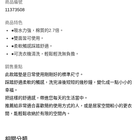
商品編號
每筆NT$100，滿NT$499(含以上)免運費
消。如遇「轉專審核」未通過狀況，表示未達大哥付你分期系統評分，恕無
11373508
法說明評估內容。
付款後全家取貨
【繳款方式說明】
1.分期款項不併入電信帳單，「大哥付你分期」於每月結算日後寄送繳費提
商品特色
每筆NT$100，滿NT$499(含以上)免運費
醒簡訊。
●吸水力強，棉質的2.7倍。
2.透過簡訊連結打開帳單後，可選擇「超商條碼／台灣大直營門市／銀行轉
7-11取貨付款
●雙面皆可使用。
帳／街口支付／iPASS MONEY」等通路繳費。
每筆NT$100，滿NT$499(含以上)免運費
●柔軟觸感踩踏舒適。
【注意事項】
●可洗衣機清洗，輕鬆輕洗無負擔。
付款後7-11取貨
1.本服務係由「台灣大哥大股份有限公司」（以下簡稱本公司）所提供，讓
用戶於交易時，得透過本服務購買商品或服務，並由商店將買賣／分期付款
每筆NT$100，滿NT$499(含以上)免運費
銷售重點
買賣價金債權讓與本公司後，依約使用本公司帳單繳交帳款。
2.基於同意付款使用「大哥付你分期」之契約關係目的，商店將以您的個人
此款踏墊是日常使用剛剛好的標準尺寸。
宅配【父親節大回饋】限時$299免運
資料（包含姓名、電話或地址）提供予台灣大哥大進項蒐集、處理及利用，
踩踏舒適柔軟的觸感，洗完澡後短短的幾秒鐘，變化成一點小小的
由本公司與您本人進行分期帳單所需資料之確認、核對及更正。
每筆NT$150，滿NT$299(含以上)免運費
3.完整用戶服務條款，請詳閱以下連結：
https://oppay.tw/userRule
幸福。
把這樣的舒適感，帶進您每天的生活當中。
推薦給非常適合喜歡簡約使用方式的人，或是居家空間較小的更衣
間，能輕鬆收納於有限的空間內。
相關分類