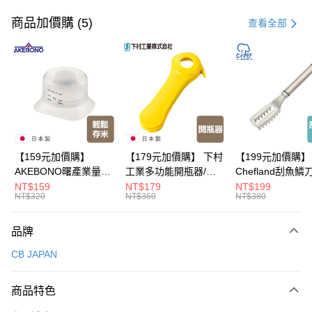
信用卡一次付款
商品加價購 (5)
查看全部
超商取貨付款
LINE Pay
Apple Pay
悠遊付
Google Pay
【159元加價購】
【179元加價購】 下村
【199元加價購】
AKEBONO曙產業量米
工業多功能開瓶器/開
Chefland刮魚鱗
全盈+PAY
杯漏斗組(白)/量米杯/
瓶器/餐廚用品/料理道
魚鱗器/廚房用品/
NT$159
NT$179
NT$199
NT$320
NT$360
NT$380
米桶/量米用具/任二件8
具/任二件8折
道具/任二件8折
大哥付你分期
折
相關說明
品牌
【大哥付你分期使用說明】
ATM付款
1.本服務由台灣大哥大提供，台灣大哥大用戶可立即使用無須另外申請。
CB JAPAN
2.付款方式選擇「大哥付你分期」，訂單成立後會自動跳轉到大哥付的交易
流程，驗證手機門號後，選擇欲分期的期數、繳款截止日，確認付款後即完
運送方式
成交易。
商品特色
3.實際核准額度、可分期數及費用金額請依後續交易確認頁面所載為準。
全家取貨付款
4.訂單成立30分鐘內，如未前往確認交易或遇審核未通過，訂單將自動取