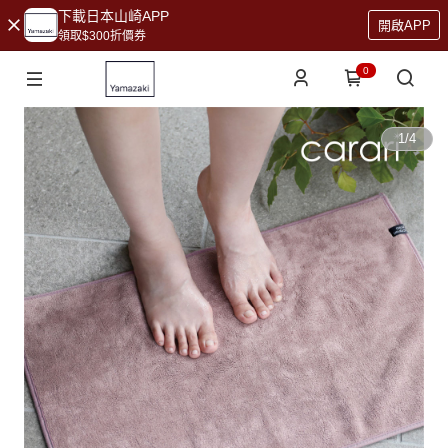
下載日本山崎APP
開啟APP
領取$300折價券
0
1
/
4