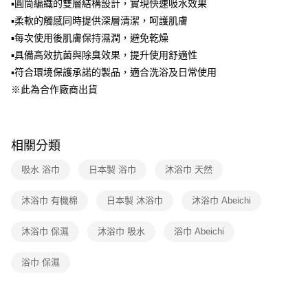
法說明評估內容。
▪圓筒編織的雙層結構設計，實現快速吸水效果
【繳款方式說明】
▪柔軟的觸感同時提供深層清潔，呵護肌膚
1.分期款項不併入電信帳單，「大哥付你分期」於每月結算日後寄送繳費提
▪每次使用後肌膚保持濕潤，避免乾燥
醒簡訊。
2.透過簡訊連結打開帳單後，可選擇「超商條碼／台灣大直營門市／銀行轉
▪具備高效抗菌與除臭效果，提升使用舒適性
帳／街口支付／iPASS MONEY」等通路繳費。
▪符合環境保護承諾的製品，適合洗浴及日常使用
【注意事項】
※此為合作廠商出貨
1.本服務係由「台灣大哥大股份有限公司」（以下簡稱本公司）所提供，讓
用戶於交易時，得透過本服務購買商品或服務，並由商店將買賣／分期付款
買賣價金債權讓與本公司後，依約使用本公司帳單繳交帳款。
2.基於同意付款使用「大哥付你分期」之契約關係目的，商店將以您的個人
相關分類
資料（包含姓名、電話或地址）提供予台灣大哥大進項蒐集、處理及利用，
由本公司與您本人進行分期帳單所需資料之確認、核對及更正。
吸水 浴巾
日本製 浴巾
沐浴巾 天然
3.完整用戶服務條款，請詳閱以下連結：
https://oppay.tw/userRule
沐浴巾 有機棉
日本製 沐浴巾
沐浴巾 Abeichi
沐浴巾 保濕
沐浴巾 吸水
浴巾 Abeichi
浴巾 保濕