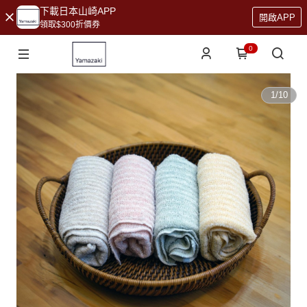
下載日本山崎APP
開啟APP
領取$300折價券
0
1
/
10