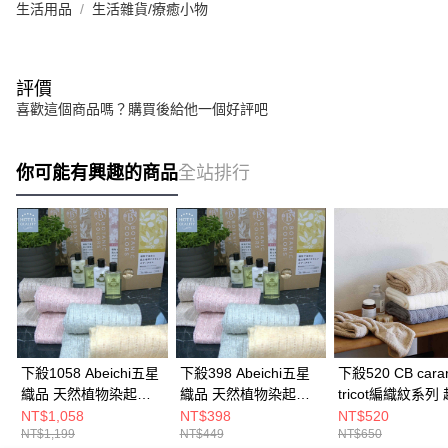
生活用品
生活雜貨/療癒小物
評價
喜歡這個商品嗎？購買後給他一個好評吧
你可能有興趣的商品
全站排行
下殺1058 Abeichi五星
下殺398 Abeichi五星
下殺520 CB carar
織品 天然植物染起泡
織品 天然植物染起泡
tricot編織紋系列
沐浴巾Botanic
沐浴巾Botanic
纖維浴巾/擦臉巾/
NT$1,058
NT$398
NT$520
NT$1,199
NT$449
NT$650
Color(盒裝)3入/天然植
Color(盒裝)/擦澡巾/搓
毛巾/浴巾 26Aug