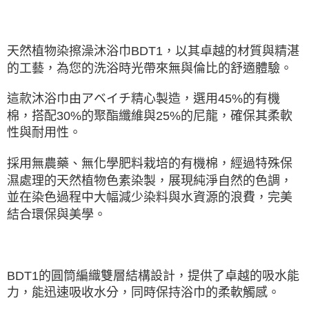
天然植物染擦澡沐浴巾BDT1，以其卓越的材質與精湛
的工藝，為您的洗浴時光帶來無與倫比的舒適體驗。
這款沐浴巾由アベイチ精心製造，選用45%的有機
棉，搭配30%的聚酯纖維與25%的尼龍，確保其柔軟
性與耐用性。
採用無農藥、無化學肥料栽培的有機棉，經過特殊保
濕處理的天然植物色素染製，展現純淨自然的色調，
並在染色過程中大幅減少染料與水資源的浪費，完美
結合環保與美學。
BDT1的圓筒編織雙層結構設計，提供了卓越的吸水能
力，能迅速吸收水分，同時保持浴巾的柔軟觸感。