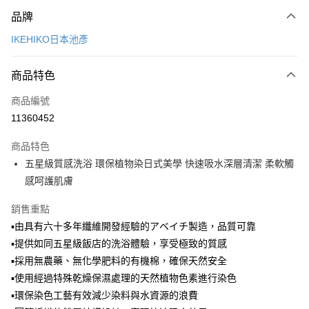
付款方式
品牌
信用卡一次付款
IKEHIKO日本池彥
LINE Pay
商品特色
Apple Pay
商品編號
悠遊付
11360452
Google Pay
商品特色
全盈+PAY
五星級質感洗浴 環保植物染日式美學 快速吸水深層清潔 柔軟觸
大哥付你分期
感呵護肌膚
相關說明
銷售重點
【大哥付你分期使用說明】
ATM付款
1.本服務由台灣大哥大提供，台灣大哥大用戶可立即使用無須另外申請。
▪由具有六十多年纖維開發經驗的アベイチ製造，品質可靠
2.付款方式選擇「大哥付你分期」，訂單成立後會自動跳轉到大哥付的交易
▪提供如同五星級飯店的洗浴體驗，享受極致的質感
流程，驗證手機門號後，選擇欲分期的期數、繳款截止日，確認付款後即完
運送方式
▪採用無農藥、無化學肥料的有機棉，確保天然安全
成交易。
3.實際核准額度、可分期數及費用金額請依後續交易確認頁面所載為準。
宅配【父親節大回饋】限時$299免運
▪使用經過特殊乾燥保濕處理的天然植物色素進行染色
4.訂單成立30分鐘內，如未前往確認交易或遇審核未通過，訂單將自動取
▪環保染色工藝有效減少染料與水資源的浪費
每筆NT$150，滿NT$299(含以上)免運費
消。如遇「轉專審核」未通過狀況，表示未達大哥付你分期系統評分，恕無