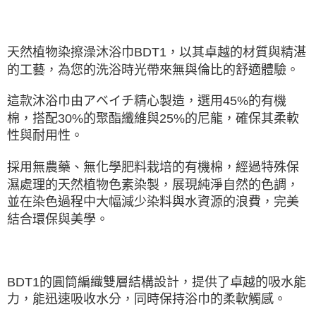
天然植物染擦澡沐浴巾BDT1，以其卓越的材質與精湛
的工藝，為您的洗浴時光帶來無與倫比的舒適體驗。
這款沐浴巾由アベイチ精心製造，選用45%的有機
棉，搭配30%的聚酯纖維與25%的尼龍，確保其柔軟
性與耐用性。
採用無農藥、無化學肥料栽培的有機棉，經過特殊保
濕處理的天然植物色素染製，展現純淨自然的色調，
並在染色過程中大幅減少染料與水資源的浪費，完美
結合環保與美學。
BDT1的圓筒編織雙層結構設計，提供了卓越的吸水能
力，能迅速吸收水分，同時保持浴巾的柔軟觸感。