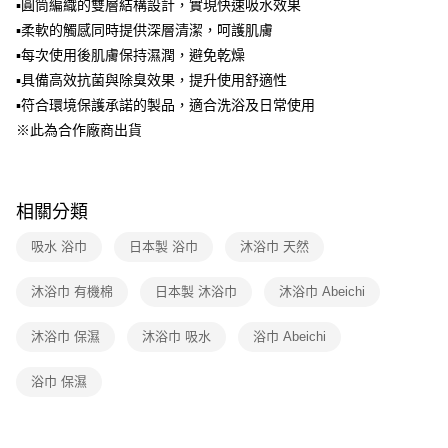
法說明評估內容。
▪圓筒編織的雙層結構設計，實現快速吸水效果
【繳款方式說明】
▪柔軟的觸感同時提供深層清潔，呵護肌膚
1.分期款項不併入電信帳單，「大哥付你分期」於每月結算日後寄送繳費提
▪每次使用後肌膚保持濕潤，避免乾燥
醒簡訊。
2.透過簡訊連結打開帳單後，可選擇「超商條碼／台灣大直營門市／銀行轉
▪具備高效抗菌與除臭效果，提升使用舒適性
帳／街口支付／iPASS MONEY」等通路繳費。
▪符合環境保護承諾的製品，適合洗浴及日常使用
【注意事項】
※此為合作廠商出貨
1.本服務係由「台灣大哥大股份有限公司」（以下簡稱本公司）所提供，讓
用戶於交易時，得透過本服務購買商品或服務，並由商店將買賣／分期付款
買賣價金債權讓與本公司後，依約使用本公司帳單繳交帳款。
2.基於同意付款使用「大哥付你分期」之契約關係目的，商店將以您的個人
相關分類
資料（包含姓名、電話或地址）提供予台灣大哥大進項蒐集、處理及利用，
由本公司與您本人進行分期帳單所需資料之確認、核對及更正。
吸水 浴巾
日本製 浴巾
沐浴巾 天然
3.完整用戶服務條款，請詳閱以下連結：
https://oppay.tw/userRule
沐浴巾 有機棉
日本製 沐浴巾
沐浴巾 Abeichi
沐浴巾 保濕
沐浴巾 吸水
浴巾 Abeichi
浴巾 保濕