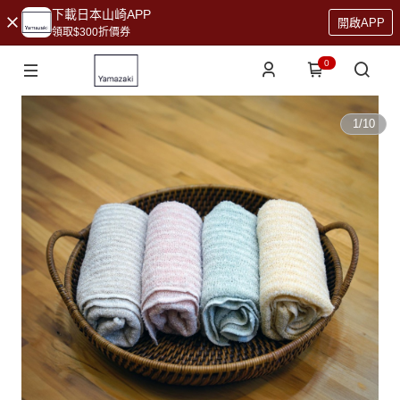
下載日本山崎APP
開啟APP
領取$300折價券
0
1
/
10