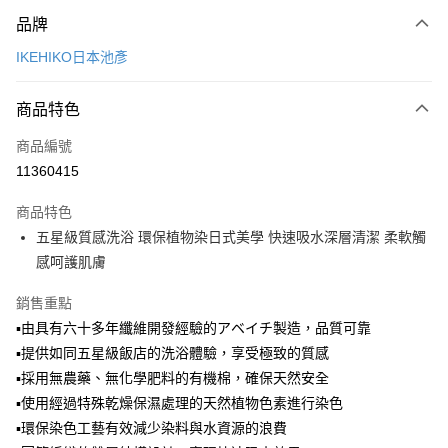
付款方式
品牌
信用卡一次付款
IKEHIKO日本池彥
LINE Pay
商品特色
Apple Pay
商品編號
悠遊付
11360415
Google Pay
商品特色
全盈+PAY
五星級質感洗浴 環保植物染日式美學 快速吸水深層清潔 柔軟觸
大哥付你分期
感呵護肌膚
相關說明
銷售重點
【大哥付你分期使用說明】
ATM付款
1.本服務由台灣大哥大提供，台灣大哥大用戶可立即使用無須另外申請。
▪由具有六十多年纖維開發經驗的アベイチ製造，品質可靠
2.付款方式選擇「大哥付你分期」，訂單成立後會自動跳轉到大哥付的交易
▪提供如同五星級飯店的洗浴體驗，享受極致的質感
流程，驗證手機門號後，選擇欲分期的期數、繳款截止日，確認付款後即完
運送方式
▪採用無農藥、無化學肥料的有機棉，確保天然安全
成交易。
3.實際核准額度、可分期數及費用金額請依後續交易確認頁面所載為準。
宅配【父親節大回饋】限時$299免運
▪使用經過特殊乾燥保濕處理的天然植物色素進行染色
4.訂單成立30分鐘內，如未前往確認交易或遇審核未通過，訂單將自動取
▪環保染色工藝有效減少染料與水資源的浪費
每筆NT$150，滿NT$299(含以上)免運費
消。如遇「轉專審核」未通過狀況，表示未達大哥付你分期系統評分，恕無