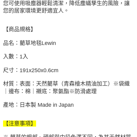
您可使用吸塵器輕鬆清潔，降低塵蟎孳生的風險，讓
您的居家環境更舒適宜人。
【商品規格】
品名：藺草地毯Lewin
入數：1入
尺寸：191x250x0.6cm
材質：表面：天然藺草（青森檜木精油加工）※袋織
｜邊布：棉｜襯底：聚氨酯※防滑處理
產地：日本製 Made in Japan
【注意事項】