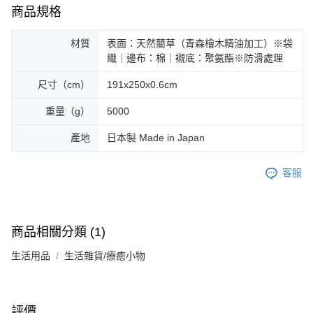
商品規格
材質
表面：天然藺草（青森檜木精油加工）※袋
織｜邊布：棉｜襯底：聚氨酯※防滑處理
尺寸（cm）
191x250x0.6cm
重量（g）
5000
產地
日本製 Made in Japan
客服
商品相關分類 (1)
生活用品
生活雜貨/療癒小物
評價