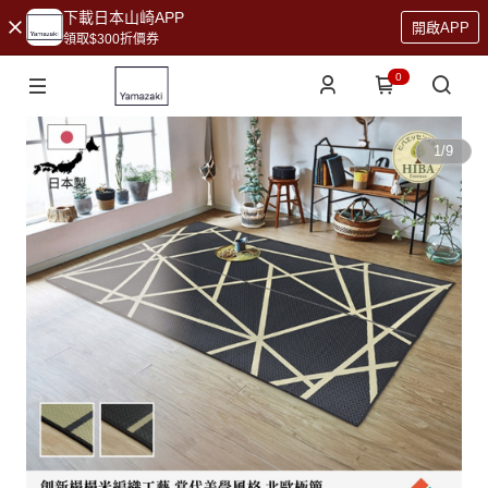
下載日本山崎APP
開啟APP
領取$300折價券
0
1
/
9