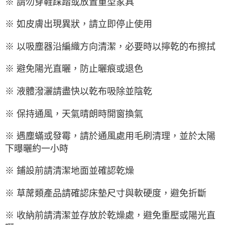
※ 請勿穿鞋踩踏或放置重型家具
※ 如皮膚出現異狀，請立即停止使用
※ 以吸塵器沿編織方向清潔，必要時以擰乾的布擦拭
※ 避免陽光直曬，防止曬痕或退色
※ 液體潑灑請盡快以乾布吸除並陰乾
※ 保持通風，天氣晴朗時開窗換氣
※ 遇塵蟎或發霉，請於通風處用毛刷清理，並於太陽
下曝曬約一小時
※ 鋪設前請清潔地面並確認乾燥
※ 草蓆類產品請確認床墊尺寸與軟硬度，避免折斷
※ 收納前請清潔並存放於乾燥處，避免重壓或陽光直