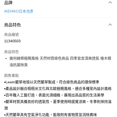
品牌
信用卡一次付款
IKEHIKO日本池彥
LINE Pay
商品特色
Apple Pay
商品編號
悠遊付
11340503
Google Pay
商品特色
全盈+PAY
幾何線條極簡風格 天然材質綠色商品 四季皆宜清爽透氣 檜木精
大哥付你分期
油抗菌除臭
相關說明
銷售重點
【大哥付你分期使用說明】
ATM付款
1.本服務由台灣大哥大提供，台灣大哥大用戶可立即使用無須另外申請。
▪Lewin藺草地毯以天然藺草製成，符合綠色商品的環保標準
2.付款方式選擇「大哥付你分期」，訂單成立後會自動跳轉到大哥付的交易
▪產品設計融合榻榻米文化與北歐極簡風格，適合多種室內設計風格
流程，驗證手機門號後，選擇欲分期的期數、繳款截止日，確認付款後即完
運送方式
▪百年職人工藝打造，表面光滑細緻，展現出高品質的生活美學
成交易。
3.實際核准額度、可分期數及費用金額請依後續交易確認頁面所載為準。
宅配【父親節大回饋】限時$299免運
▪藺草材質具備良好的透氣性，夏季使用時感覺涼爽，冬季則保持溫
4.訂單成立30分鐘內，如未前往確認交易或遇審核未通過，訂單將自動取
潤
每筆NT$150，滿NT$299(含以上)免運費
消。如遇「轉專審核」未通過狀況，表示未達大哥付你分期系統評分，恕無
法說明評估內容。
▪天然藺草具有空氣淨化功能，能吸附有害物質並消除異味