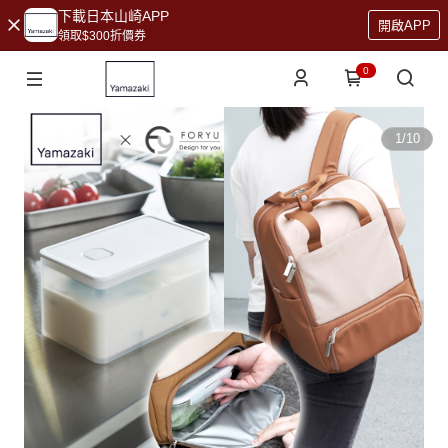
下載日本山崎APP
開啟APP
領取$300折價券
0
1
/
10