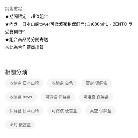
【大哥付你分期使用說明】
ATM付款
1.本服務由台灣大哥大提供，台灣大哥大用戶可立即使用無須另外申請。
銷售重點
2.付款方式選擇「大哥付你分期」，訂單成立後會自動跳轉到大哥付的交易
★期間限定，超值組合
流程，驗證手機門號後，選擇欲分期的期數、繳款截止日，確認付款後即完
運送方式
★內含：日本山崎tower可微波密封保鮮盒(白)680ml*1、BENTO 享
成交易。
3.實際核准額度、可分期數及費用金額請依後續交易確認頁面所載為準。
宅配【父親節大回饋】限時$299免運
受食刻包*1
4.訂單成立30分鐘內，如未前往確認交易或遇審核未通過，訂單將自動取
★組合商品將分開寄送
每筆NT$150，滿NT$299(含以上)免運費
消。如遇「轉專審核」未通過狀況，表示未達大哥付你分期系統評分，恕無
法說明評估內容。
※此為合作廠商出貨
【繳款方式說明】
1.分期款項不併入電信帳單，「大哥付你分期」於每月結算日後寄送繳費提
醒簡訊。
2.透過簡訊連結打開帳單後，可選擇「超商條碼／台灣大直營門市／銀行轉
相關分類
帳／街口支付／iPASS MONEY」等通路繳費。
收納盒 日本山崎
收納盒 白色
密封 保鮮盒
【注意事項】
1.本服務係由「台灣大哥大股份有限公司」（以下簡稱本公司）所提供，讓
用戶於交易時，得透過本服務購買商品或服務，並由商店將買賣／分期付款
收納盒 tower
可微波 保鮮盒
可堆疊 保鮮盒
買賣價金債權讓與本公司後，依約使用本公司帳單繳交帳款。
2.基於同意付款使用「大哥付你分期」之契約關係目的，商店將以您的個人
保鮮盒 日本山崎
可微波 便當盒
真空 保鮮盒
資料（包含姓名、電話或地址）提供予台灣大哥大進項蒐集、處理及利用，
由本公司與您本人進行分期帳單所需資料之確認、核對及更正。
3.完整用戶服務條款，請詳閱以下連結：
https://oppay.tw/userRule
密封 便當盒