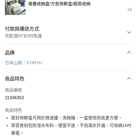
堆疊收納盒/方型保鮮盒/廚房收納
x1
付款與運送方式
宅配滿NT$299免運
付款方式
品牌
信用卡一次付款
日本山崎
FORYU
LINE Pay
商品特色
Apple Pay
商品編號
悠遊付
11336352
Google Pay
商品特色
全盈+PAY
密封保鮮盒可用於微波爐、洗碗機，一盒使用到底更方便。
大哥付你分期
享受食刻包防潑水布料，便當平放，不怕湯水外漏，可收納16吋
相關說明
筆電。