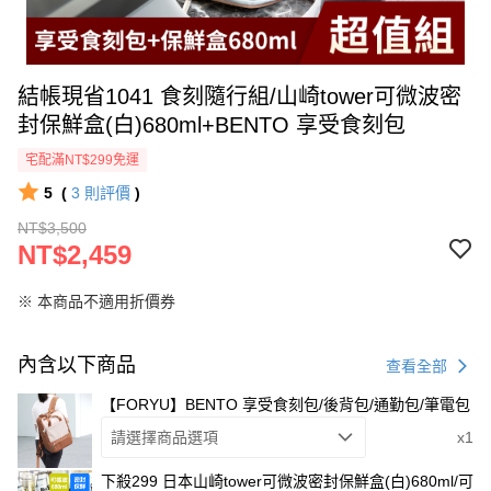
結帳現省1041 食刻隨行組/山崎tower可微波密
封保鮮盒(白)680ml+BENTO 享受食刻包
宅配滿NT$299免運
5
(
3
則評價
)
NT$3,500
NT$2,459
※ 本商品不適用折價券
內含以下商品
查看全部
【FORYU】BENTO 享受食刻包/後背包/通勤包/筆電包
請選擇商品選項
x1
下殺299 日本山崎tower可微波密封保鮮盒(白)680ml/可