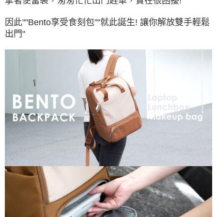
拿著便當袋，匆匆忙忙出門趕車，實在很困擾!
因此""Bento享受食刻包""就此誕生! 讓你解放雙手輕鬆
出門"