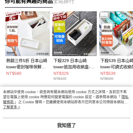
你可能有興趣的商品
全站排行
熱銷三件5折 日本山崎
下殺329 日本山崎
下殺539 日本山
tower密封咖啡保鮮盒
tower追加用收納盒-
tower可調式收納
(白)/密封盒/真空保鮮
(白)S/萬用收納盒/手把
(白)/冰箱收納/食
NT$580
NT$329
NT$539
NT$420
NT$600
盒/廚房收納
收納盒/儲物盒
類/食品收納架
本網站中使用 cookie，欲查詢有關本網站使用 cookie 方式之詳情，及若您不希
熱門標籤
望在電腦上使用 cookie 時應如何變更電腦的 cookie 設定，請參閱本網站「
隱私
權條款
」之 Cookie 聲明。您繼續使用本網站即表示您同意本公司得按本網站使
用條款之 Cookie 聲明使用 cookie。
了解更多 >
我知道了