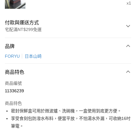
x1
付款與運送方式
宅配滿NT$299免運
付款方式
品牌
信用卡一次付款
FORYU
日本山崎
LINE Pay
商品特色
Apple Pay
商品編號
悠遊付
11336239
Google Pay
商品特色
全盈+PAY
密封保鮮盒可用於微波爐、洗碗機，一盒使用到底更方便。
大哥付你分期
享受食刻包防潑水布料，便當平放，不怕湯水外漏，可收納16吋
相關說明
筆電。
【大哥付你分期使用說明】