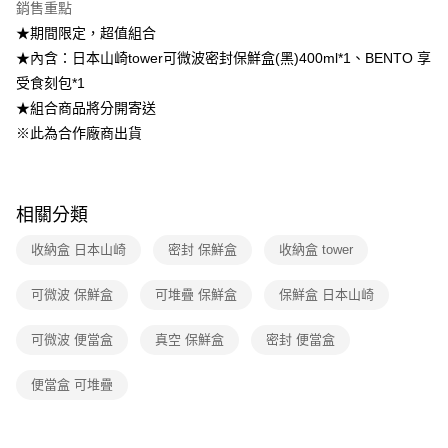
ATM付款
1.本服務由台灣大哥大提供，台灣大哥大用戶可立即使用無須另外申請。
銷售重點
2.付款方式選擇「大哥付你分期」，訂單成立後會自動跳轉到大哥付的交易
★期間限定，超值組合
流程，驗證手機門號後，選擇欲分期的期數、繳款截止日，確認付款後即完
運送方式
★內含：日本山崎tower可微波密封保鮮盒(黑)400ml*1、BENTO 享
成交易。
3.實際核准額度、可分期數及費用金額請依後續交易確認頁面所載為準。
宅配【父親節大回饋】限時$299免運
受食刻包*1
4.訂單成立30分鐘內，如未前往確認交易或遇審核未通過，訂單將自動取
★組合商品將分開寄送
每筆NT$150，滿NT$299(含以上)免運費
消。如遇「轉專審核」未通過狀況，表示未達大哥付你分期系統評分，恕無
法說明評估內容。
※此為合作廠商出貨
【繳款方式說明】
1.分期款項不併入電信帳單，「大哥付你分期」於每月結算日後寄送繳費提
醒簡訊。
2.透過簡訊連結打開帳單後，可選擇「超商條碼／台灣大直營門市／銀行轉
相關分類
帳／街口支付／iPASS MONEY」等通路繳費。
收納盒 日本山崎
密封 保鮮盒
收納盒 tower
【注意事項】
1.本服務係由「台灣大哥大股份有限公司」（以下簡稱本公司）所提供，讓
用戶於交易時，得透過本服務購買商品或服務，並由商店將買賣／分期付款
可微波 保鮮盒
可堆疊 保鮮盒
保鮮盒 日本山崎
買賣價金債權讓與本公司後，依約使用本公司帳單繳交帳款。
2.基於同意付款使用「大哥付你分期」之契約關係目的，商店將以您的個人
可微波 便當盒
真空 保鮮盒
密封 便當盒
資料（包含姓名、電話或地址）提供予台灣大哥大進項蒐集、處理及利用，
由本公司與您本人進行分期帳單所需資料之確認、核對及更正。
3.完整用戶服務條款，請詳閱以下連結：
https://oppay.tw/userRule
便當盒 可堆疊