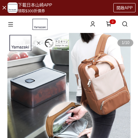
下載日本山崎APP
開啟APP
領取$300折價券
0
1
/
10