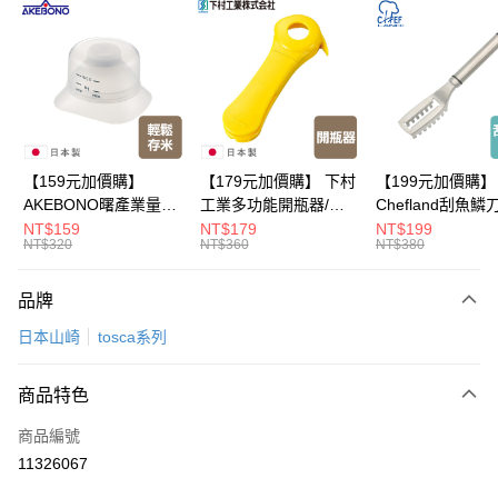
LINE Pay
Apple Pay
悠遊付
Google Pay
全盈+PAY
【159元加價購】
【179元加價購】 下村
【199元加價購】
AKEBONO曙產業量米
工業多功能開瓶器/開
Chefland刮魚鱗
大哥付你分期
杯漏斗組(白)/量米杯/
瓶器/餐廚用品/料理道
魚鱗器/廚房用品/
NT$159
NT$179
NT$199
相關說明
NT$320
NT$360
NT$380
米桶/量米用具/任二件8
具/任二件8折
道具/任二件8折
【大哥付你分期使用說明】
折
ATM付款
1.本服務由台灣大哥大提供，台灣大哥大用戶可立即使用無須另外申請。
品牌
2.付款方式選擇「大哥付你分期」，訂單成立後會自動跳轉到大哥付的交易
流程，驗證手機門號後，選擇欲分期的期數、繳款截止日，確認付款後即完
運送方式
日本山崎
tosca系列
成交易。
3.實際核准額度、可分期數及費用金額請依後續交易確認頁面所載為準。
宅配【父親節大回饋】限時$299免運
4.訂單成立30分鐘內，如未前往確認交易或遇審核未通過，訂單將自動取
商品特色
每筆NT$150，滿NT$299(含以上)免運費
消。如遇「轉專審核」未通過狀況，表示未達大哥付你分期系統評分，恕無
法說明評估內容。
商品編號
【繳款方式說明】
11326067
1.分期款項不併入電信帳單，「大哥付你分期」於每月結算日後寄送繳費提
醒簡訊。