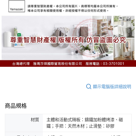
顯示電腦版詳細說明
商品規格
材質
主體和活動式隔板：鑄鐵加粉體烤漆、磁
鐵；手把：天然木材；止滑墊：矽膠