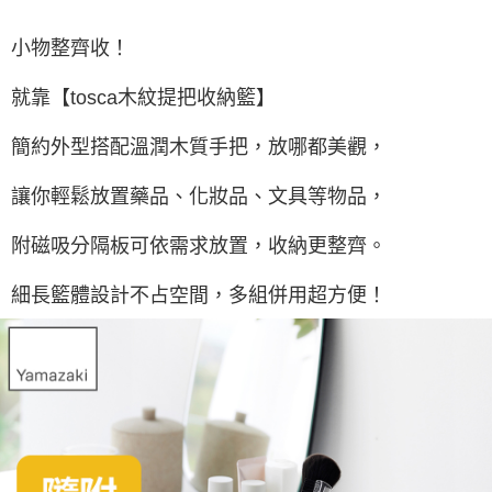
小物整齊收！
就靠【tosca木紋提把收納籃】
簡約外型搭配溫潤木質手把，放哪都美觀，
讓你輕鬆放置藥品、化妝品、文具等物品，
附磁吸分隔板可依需求放置，收納更整齊。
細長籃體設計不占空間，多組併用超方便！