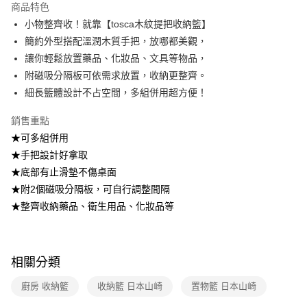
2.透過簡訊連結打開帳單後，可選擇「超商條碼／台灣大直營門市／銀行轉
商品特色
帳／街口支付／iPASS MONEY」等通路繳費。
小物整齊收！就靠【tosca木紋提把收納籃】
簡約外型搭配溫潤木質手把，放哪都美觀，
【注意事項】
1.本服務係由「台灣大哥大股份有限公司」（以下簡稱本公司）所提供，讓
讓你輕鬆放置藥品、化妝品、文具等物品，
用戶於交易時，得透過本服務購買商品或服務，並由商店將買賣／分期付款
附磁吸分隔板可依需求放置，收納更整齊。
買賣價金債權讓與本公司後，依約使用本公司帳單繳交帳款。
2.基於同意付款使用「大哥付你分期」之契約關係目的，商店將以您的個人
細長籃體設計不占空間，多組併用超方便！
資料（包含姓名、電話或地址）提供予台灣大哥大進項蒐集、處理及利用，
由本公司與您本人進行分期帳單所需資料之確認、核對及更正。
銷售重點
3.完整用戶服務條款，請詳閱以下連結：
https://oppay.tw/userRule
★可多組併用
★手把設計好拿取
★底部有止滑墊不傷桌面
★附2個磁吸分隔板，可自行調整間隔
★整齊收納藥品、衛生用品、化妝品等
相關分類
廚房 收納籃
收納籃 日本山崎
置物籃 日本山崎