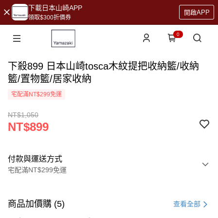
下載日本山崎APP
開啟APP
領取$300折價券
0
下殺899 日本山崎tosca木紋提把收納籃/收納
籃/置物籃/居家收納
宅配滿NT$299免運
NT$1,050
NT$899
付款與運送方式
宅配滿NT$299免運
付款方式
信用卡一次付款
商品加價購 (5)
查看全部