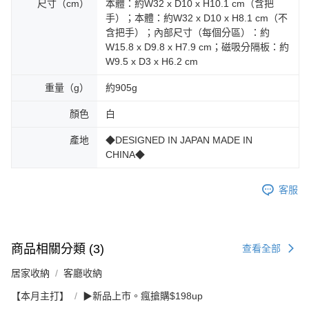
尺寸（cm）
本體：約W32 x D10 x H10.1 cm（含把
手）；本體：約W32 x D10 x H8.1 cm（不
含把手）；內部尺寸（每個分區）：約
W15.8 x D9.8 x H7.9 cm；磁吸分隔板：約
W9.5 x D3 x H6.2 cm
重量（g）
約905g
顏色
白
產地
◆DESIGNED IN JAPAN MADE IN
CHINA◆
客服
商品相關分類 (3)
查看全部
居家收納
客廳收納
【本月主打】
▶新品上市。瘋搶購$198up