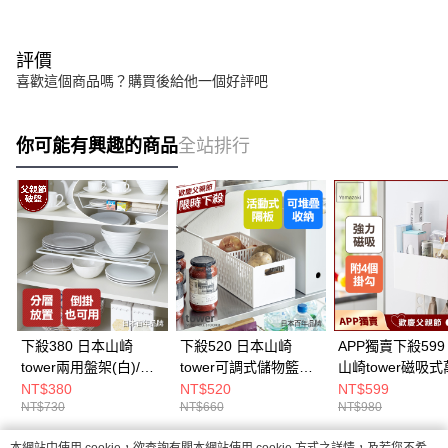
評價
喜歡這個商品嗎？購買後給他一個好評吧
你可能有興趣的商品
全站排行
下殺380 日本山崎
下殺520 日本山崎
APP獨賣下殺599
tower兩用盤架(白)/廚
tower可調式儲物籃
山崎tower磁吸
房收納/碗盤架/碗盤收
(白)/儲物籃/收納籃/置
收納籃(白)/冰箱
NT$380
NT$520
NT$599
NT$730
NT$660
NT$980
納/碗盤瀝水架/餐櫥櫃
物籃/廚房儲物籃/置物
架/無痕收納/冰箱
收納
箱
架/冰箱側邊收納