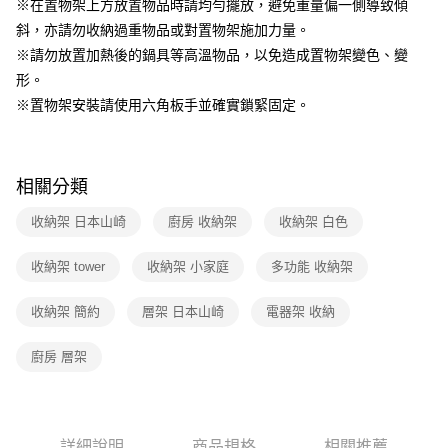
※在置物架上方放置物品時請均勻擺放，避免重量偏一側導致傾
斜，亦請勿收納過重物品或對置物架施加力量。
※請勿放置加熱後的鍋具等高溫物品，以免造成置物架變色、變
形。
※置物架安裝請使用六角板手並確實鎖緊固定。
相關分類
收納架 日本山崎
廚房 收納架
收納架 白色
收納架 tower
收納架 小家庭
多功能 收納架
收納架 簡約
層架 日本山崎
電器架 收納
廚房 層架
詳細說明
商品規格
相關推薦