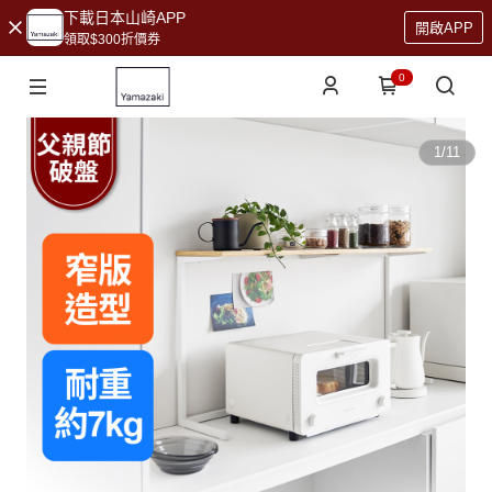
下載日本山崎APP
開啟APP
領取$300折價券
0
1
/
11