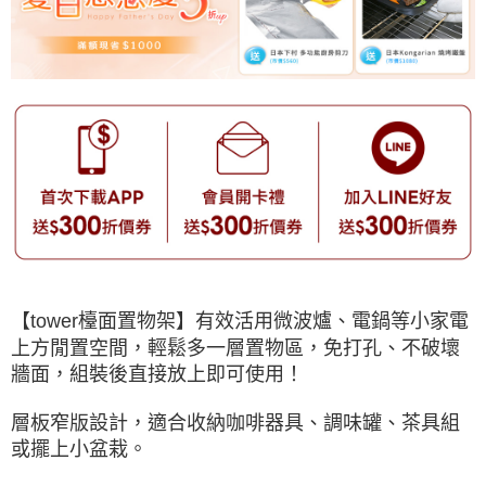
【tower檯面置物架】有效活用微波爐、電鍋等小家電
上方閒置空間，輕鬆多一層置物區，免打孔、不破壞
牆面，組裝後直接放上即可使用！
層板窄版設計，適合收納咖啡器具、調味罐、茶具組
或擺上小盆栽。