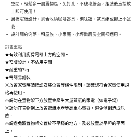
空間，輕鬆多一層置物區，免打孔、不破壞牆面，組裝後直接放
【注意事項】
1.本服務係由「台灣大哥大股份有限公司」（以下簡稱本公司）所提供，讓
上即可使用！
用戶於交易時，得透過本服務購買商品或服務，並由商店將買賣／分期付款
層板窄版設計，適合收納咖啡器具、調味罐、茶具組或擺上小盆
買賣價金債權讓與本公司後，依約使用本公司帳單繳交帳款。
2.基於同意付款使用「大哥付你分期」之契約關係目的，商店將以您的個人
栽。
資料（包含姓名、電話或地址）提供予台灣大哥大進項蒐集、處理及利用，
設計簡約俐落，租屋族、小家庭、小坪數廚房空間都適用。
由本公司與您本人進行分期帳單所需資料之確認、核對及更正。
3.完整用戶服務條款，請詳閱以下連結：
https://oppay.tw/userRule
銷售重點
★有效利用廚房電器上方的空間。
★窄版設計，不佔用空間
★耐重約7kg
★需簡易組裝
※放置家電時請確認安裝位置等條件限制，請確認符合家電使用規
格再使用。
※請勿在置物架下方放置會產生大量蒸氣的家電（如電子鍋）
※請勿在置物架上放置電熱水壺等高重心電器，避免傾倒造成危
險。
※請避免將置物架安置於不平穩的地方，務必放置於平坦的平面
上。