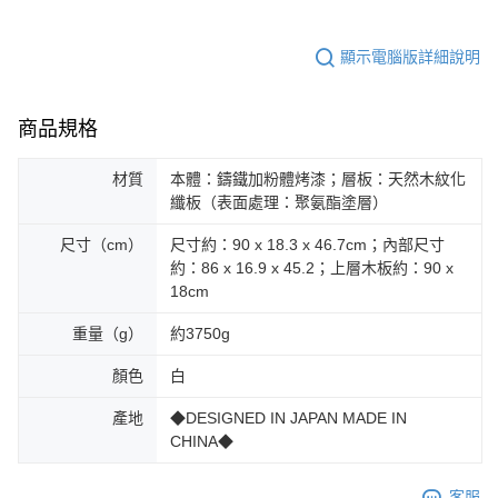
顯示電腦版詳細說明
商品規格
材質
本體：鑄鐵加粉體烤漆；層板：天然木紋化
纖板（表面處理：聚氨酯塗層）
尺寸（cm）
尺寸約：90 x 18.3 x 46.7cm；內部尺寸
約：86 x 16.9 x 45.2；上層木板約：90 x
18cm
重量（g）
約3750g
顏色
白
產地
◆DESIGNED IN JAPAN MADE IN
CHINA◆
客服