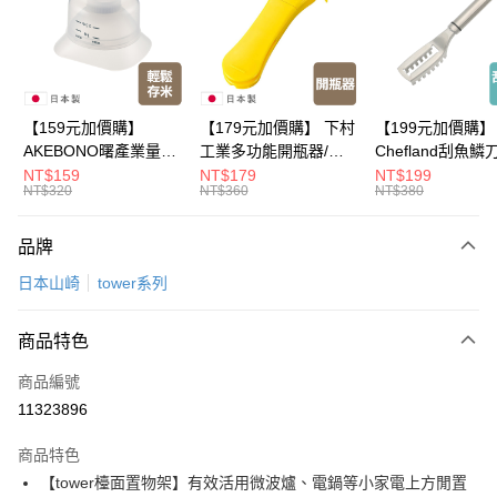
悠遊付
Google Pay
全盈+PAY
【159元加價購】
【179元加價購】 下村
【199元加價購】
AKEBONO曙產業量米
工業多功能開瓶器/開
Chefland刮魚鱗
大哥付你分期
杯漏斗組(白)/量米杯/
瓶器/餐廚用品/料理道
魚鱗器/廚房用品/
NT$159
NT$179
NT$199
相關說明
NT$320
NT$360
NT$380
米桶/量米用具/任二件8
具/任二件8折
道具/任二件8折
【大哥付你分期使用說明】
折
ATM付款
1.本服務由台灣大哥大提供，台灣大哥大用戶可立即使用無須另外申請。
品牌
2.付款方式選擇「大哥付你分期」，訂單成立後會自動跳轉到大哥付的交易
流程，驗證手機門號後，選擇欲分期的期數、繳款截止日，確認付款後即完
運送方式
日本山崎
tower系列
成交易。
3.實際核准額度、可分期數及費用金額請依後續交易確認頁面所載為準。
宅配【父親節大回饋】限時$299免運
4.訂單成立30分鐘內，如未前往確認交易或遇審核未通過，訂單將自動取
商品特色
每筆NT$150，滿NT$299(含以上)免運費
消。如遇「轉專審核」未通過狀況，表示未達大哥付你分期系統評分，恕無
法說明評估內容。
商品編號
【繳款方式說明】
11323896
1.分期款項不併入電信帳單，「大哥付你分期」於每月結算日後寄送繳費提
醒簡訊。
2.透過簡訊連結打開帳單後，可選擇「超商條碼／台灣大直營門市／銀行轉
商品特色
帳／街口支付／iPASS MONEY」等通路繳費。
【tower檯面置物架】有效活用微波爐、電鍋等小家電上方閒置