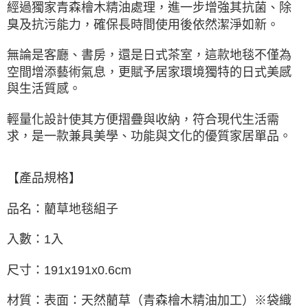
經過獨家青森檜木精油處理，進一步增強其抗菌、除
臭及抗污能力，確保長時間使用後依然潔淨如新。
無論是客廳、書房，還是日式茶室，這款地毯不僅為
空間增添藝術氣息，更賦予居家環境獨特的日式美感
與生活質感。
輕量化設計使其方便摺疊與收納，符合現代生活需
求，是一款兼具美學、功能與文化的優質家居單品。
【產品規格】
品名：藺草地毯組子
入數：1入
尺寸：191x191x0.6cm
材質：表面：天然藺草（青森檜木精油加工）※袋織