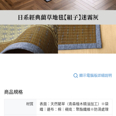
顯示電腦版詳細說明
商品規格
材質
表面：天然藺草（青森檜木精油加工）※袋
織｜邊布：棉｜襯底：聚酯纖維※防滑處理