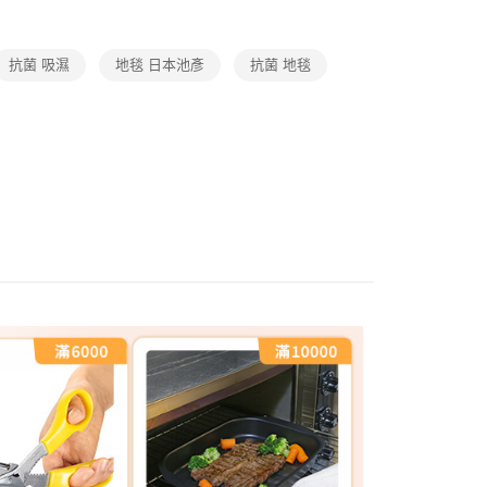
抗菌 吸濕
地毯 日本池彥
抗菌 地毯