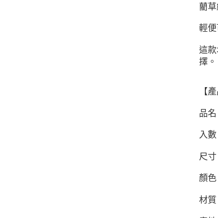
藺草
輕便
這款
擇。
【產
品名
入數
尺寸：
顏色
材質