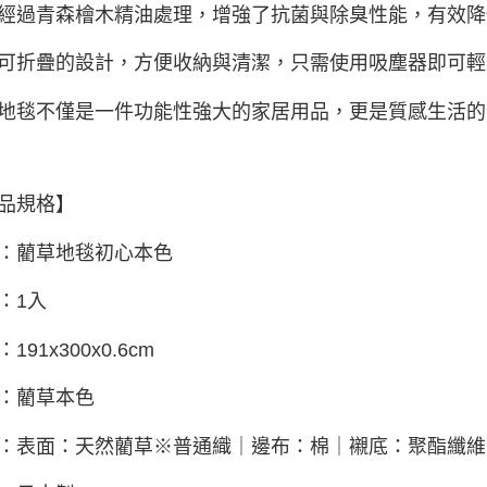
經過青森檜木精油處理，增強了抗菌與除臭性能，有效降
可折疊的設計，方便收納與清潔，只需使用吸塵器即可輕
地毯不僅是一件功能性強大的家居用品，更是質感生活的
品規格】
：藺草地毯初心本色
：1入
191x300x0.6cm
：藺草本色
：表面：天然藺草※普通織｜邊布：棉｜襯底：聚酯纖維