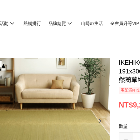
活動
熱銷排行
品牌總覽
山崎の生活
💎會員升等VIP
IKEH
191x
然藺草
宅配滿NT$
NT$9,
數量