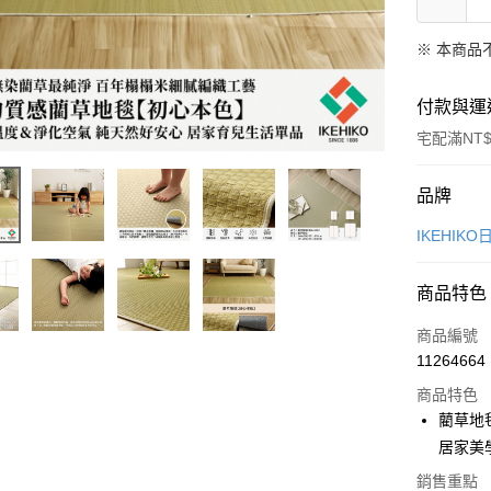
※ 本商品
付款與運
宅配滿NT$
付款方式
品牌
信用卡一
IKEHIK
LINE Pay
商品特色
Apple Pay
商品編號
悠遊付
11264664
商品特色
Google Pa
藺草地
全盈+PAY
居家美
大哥付你
銷售重點