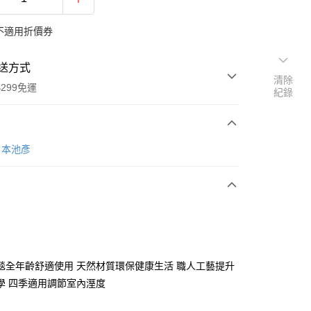
不適用折價券
送方式
清除
299免運
紀錄
次付款
O日本池彥
y
毯全年齡舒適使用 天然材質環保健康生活 職人工藝提升
學 四季適用調節室內溼度
分期