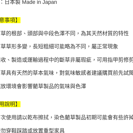
日本製 Made in Japan
意事項】
藺草的根部、頭部與中段色澤不同，為其天然材質的特性
藺草草形多變，長短粗細可能略為不同，屬正常現象
採收、製造或運輸過程中的斷草非屬瑕疵，可用指甲剪修
藺草具有天然的草本氣味，對氣味敏感者建議購買前先試
擺放環境會影響藺草製品的氣味與色澤
用說明】
首次使用請以乾布擦拭，染色藺草製品初期可能會有些許
請勿穿鞋踩踏或放置重型家具