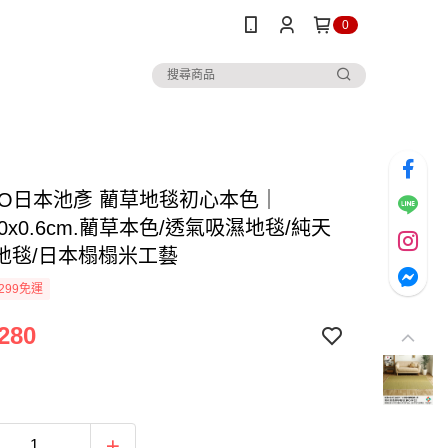
0
IKO日本池彥 藺草地毯初心本色｜
300x0.6cm.藺草本色/透氣吸濕地毯/純天
地毯/日本榻榻米工藝
299免運
280