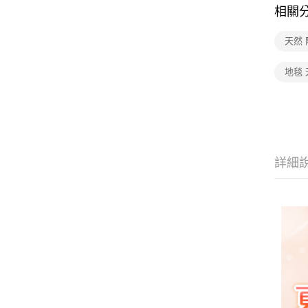
相關
天然 
地毯 
詳細