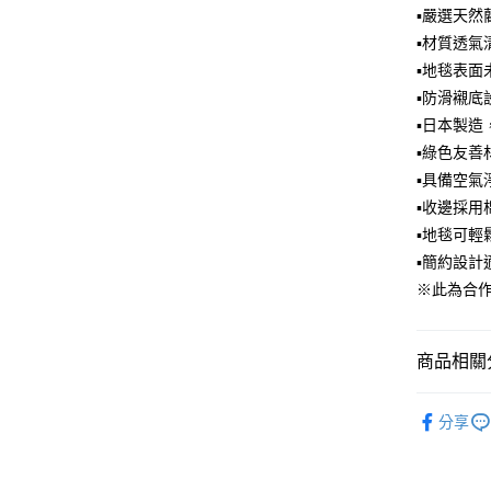
相關說明
▪嚴選天
【大哥付
▪材質透
ATM付款
1.本服務
▪地毯表
2.付款方
流程，驗
▪防滑襯
完成交易
運送方式
▪日本製
3.實際核
▪綠色友
4.訂單成
宅配【父親
消。如遇
▪具備空
每筆NT$1
無法說明
▪收邊採
【繳款方
1.分期款
▪地毯可
醒簡訊。
▪簡約設
2.透過簡
※此為合
帳／街口支
【注意事
1.本服務
商品相關分
用戶於交
款買賣價
生活用品
2.基於同
分享
資料（包
用，由本
3.完整用