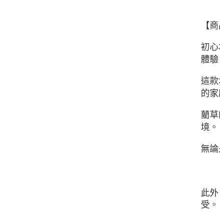
【商
初心
體驗
這款
的家
藺草
境。
無論
此外
受。