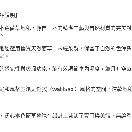
品說明】
本色藺草地毯，源自日本的精湛工藝與自然材質的完美融
。
地毯選用優質天然藺草，未經染製，保留了自然的色澤與
庭。
的透氣性與吸濕功能，能有效調節室內濕度，並具有空氣
是和風茶室還是仛寂（WabiSabi）風格的空間，這款
，初心本色藺草地毯在設計上兼顧了實用與美觀，無論季