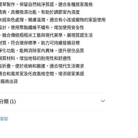
然藺草製作，保留自然純淨質感，適合各種居家風格
你分期使用說明】
氣清爽，具備吸濕功能，有助於調節室內濕度
由台灣大哥大提供，台灣大哥大用戶可立即使用無須另外申請。
面未經染色處理，親膚溫潤，適合有小孩或寵物的家庭使用
式選擇「大哥付你分期」，訂單成立後會自動跳轉到大哥付的交易
證手機門號後，選擇欲分期的期數、繳款截止日，確認付款後即
底設計，使用聚酯纖維不織布，增加使用安全性
。
造，融合傳統榻榻米工藝與現代美學，展現質感生活
准額度、可分期數及費用金額請依後續交易確認頁面所載為準。
善材質，符合環保標準，助力可持續發展目標
立30分鐘內，如未前往確認交易或遇審核未通過，訂單將自動取
節大回饋】限時$299免運
「轉專審核」未通過狀況，表示未達大哥付你分期系統評分，恕
氣淨化功能，能夠消除室內異味，提升居住品質
50，滿NT$299(含以上)免運費
評估內容。
用棉質材料，增加地毯的耐用性和舒適性
式說明】
項不併入電信帳單，「大哥付你分期」於每月結算日後寄送繳費提
輕鬆折疊，便於收納和搬運，適合現代生活需求
計適合和風茶室及仛寂風格空間，增添居家美感
訊連結打開帳單後，可選擇「超商條碼／台灣大直營門市／銀行轉
作廠商出貨
付／iPASS MONEY」等通路繳費。
項】
係由「台灣大哥大股份有限公司」（以下簡稱本公司）所提供，讓
類 (1)
易時，得透過本服務購買商品或服務，並由商店將買賣／分期付
金債權讓與本公司後，依約使用本公司帳單繳交帳款。
生活雜貨/療癒小物
意付款使用「大哥付你分期」之契約關係目的，商店將以您的個人
客服
含姓名、電話或地址）提供予台灣大哥大進項蒐集、處理及利
公司與您本人進行分期帳單所需資料之確認、核對及更正。
戶服務條款，請詳閱以下連結：
https://oppay.tw/userRule