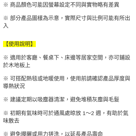
※ 商品顏色可能因螢幕設定不同與實物略有差異
※ 部分產品圖樣為示意，實際尺寸與比例可能有所出
入
【使用說明】
※ 適用於客廳、餐桌下、床邊等居家空間，亦可鋪設
於木地板上
※ 可搭配熱毯或地暖使用，使用前請確認產品厚度與
導熱狀況
※ 建議定期以吸塵器清潔，避免堆積灰塵與毛髮
※ 初期有氣味時可於通風處晾放 1～2 週，有助於氣
味散去
※ 避免曝曬或用力搓洗，以延長產品壽命