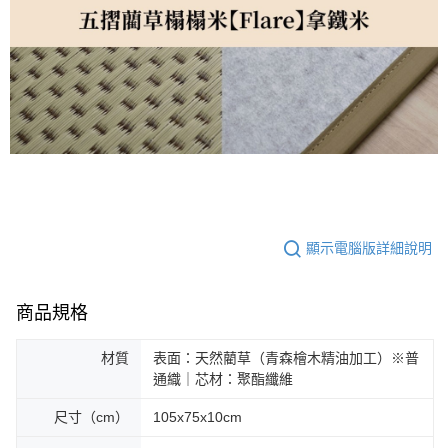
顯示電腦版詳細說明
商品規格
材質
表面：天然藺草（青森檜木精油加工）※普
通織｜芯材：聚酯纖維
尺寸（cm）
105x75x10cm