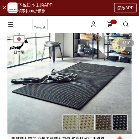
下載日本山崎APP
開啟APP
領取$300折價券
0
1
/
10