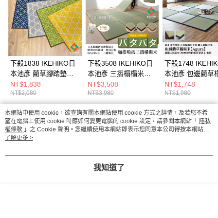
下殺1838 IKEHIKO日
下殺3508 IKEHIKO日
下殺1748 IKEHI
本池彥 藺草腳踏墊本
本池彥 三摺榻榻米啪
本池彥 包邊藺草
格文化60x150cm/地
搭啪搭(單片
米
NT$1,838
NT$3,508
NT$1,748
NT$2,080
NT$3,980
NT$1,980
墊/踩腳墊/臥室踏墊
裝)70x210cm/藺草榻
Agura(82x82x1.7
26Aug001
榻米/摺疊榻榻米/榻榻
四季適用榻榻米/
本網站中使用 cookie，欲查詢有關本網站使用 cookie 方式之詳情，及若您不希
米 26Aug001
隔音榻榻米/日本
熱門標籤
望在電腦上使用 cookie 時應如何變更電腦的 cookie 設定，請參閱本網站「
隱私
26Aug001
權條款
」之 Cookie 聲明。您繼續使用本網站即表示您同意本公司得按本網站使
用條款之 Cookie 聲明使用 cookie。
了解更多 >
我知道了