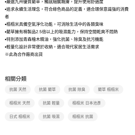
法說明評估內容。
▪嚴選九州優質藺草，觸感細膩親膚，提升使用舒適度
【繳款方式說明】
▪追求永續生活理念，符合綠色商品的定義，適合環保意識強的消費
1.分期款項不併入電信帳單，「大哥付你分期」於每月結算日後寄送繳費提
者
醒簡訊。
2.透過簡訊連結打開帳單後，可選擇「超商條碼／台灣大直營門市／銀行轉
▪榻榻米具備空氣淨化功能，可消除生活中的各類臭味
帳／街口支付／iPASS MONEY」等通路繳費。
▪藺草擁有棉製品2.5倍以上的吸濕能力，保持空間乾爽不悶熱
【注意事項】
▪特別添加青森檜木精油，強化抗菌、除臭及抗污機能
1.本服務係由「台灣大哥大股份有限公司」（以下簡稱本公司）所提供，讓
▪輕量化設計非常便於收納，適合現代家居生活需求
用戶於交易時，得透過本服務購買商品或服務，並由商店將買賣／分期付款
※此為合作廠商出貨
買賣價金債權讓與本公司後，依約使用本公司帳單繳交帳款。
2.基於同意付款使用「大哥付你分期」之契約關係目的，商店將以您的個人
資料（包含姓名、電話或地址）提供予台灣大哥大進項蒐集、處理及利用，
由本公司與您本人進行分期帳單所需資料之確認、核對及更正。
3.完整用戶服務條款，請詳閱以下連結：
https://oppay.tw/userRule
相關分類
抗菌 天然
抗菌 藺草
抗菌 除臭
藺草 榻榻米
榻榻米 天然
抗菌 輕量
榻榻米 日本池彥
日式 榻榻米
抗菌 吸濕
榻榻米 抗菌