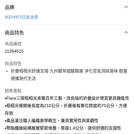
付款方式
品牌
信用卡一次付款
IKEHIKO日本池彥
LINE Pay
商品特色
Apple Pay
商品編號
悠遊付
11264515
Google Pay
商品特色
全盈+PAY
折疊榻榻米舒適支撐 九州藺草細膩親膚 淨化空氣消除臭味 輕量
大哥付你分期
便攜現代生活
相關說明
銷售重點
【大哥付你分期使用說明】
ATM付款
1.本服務由台灣大哥大提供，台灣大哥大用戶可立即使用無須另外申請。
▪Flare三摺榻榻米承襲百年工藝，改良版的折疊設計使其更具機能性
2.付款方式選擇「大哥付你分期」，訂單成立後會自動跳轉到大哥付的交易
▪榻榻米展開後長度為210公分，折疊後每單位跨度約70公分，方便
流程，驗證手機門號後，選擇欲分期的期數、繳款截止日，確認付款後即完
運送方式
存放
成交易。
3.實際核准額度、可分期數及費用金額請依後續交易確認頁面所載為準。
宅配【父親節大回饋】限時$299免運
▪產品灌注職人編織美學概念，兼具實用性與美觀性
4.訂單成立30分鐘內，如未前往確認交易或遇審核未通過，訂單將自動取
▪聚酯纖維結構層層緊密堆疊，厚達1.4公分，提供舒適的支撐性
每筆NT$150，滿NT$299(含以上)免運費
消。如遇「轉專審核」未通過狀況，表示未達大哥付你分期系統評分，恕無