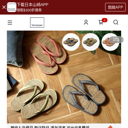
下載日本山崎APP
開啟APP
領取$300折價券
0
1
/
11