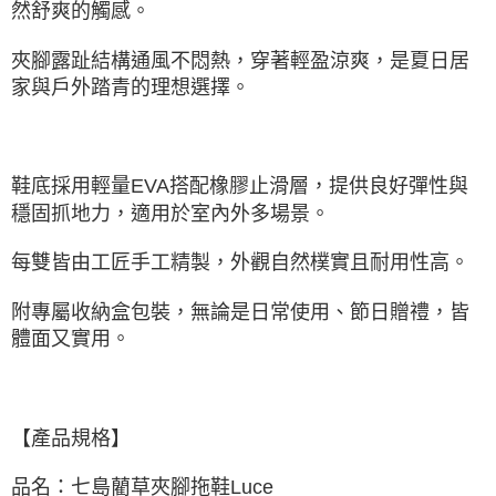
然舒爽的觸感。
夾腳露趾結構通風不悶熱，穿著輕盈涼爽，是夏日居
家與戶外踏青的理想選擇。
鞋底採用輕量EVA搭配橡膠止滑層，提供良好彈性與
穩固抓地力，適用於室內外多場景。
每雙皆由工匠手工精製，外觀自然樸實且耐用性高。
附專屬收納盒包裝，無論是日常使用、節日贈禮，皆
體面又實用。
【產品規格】
品名：七島藺草夾腳拖鞋Luce