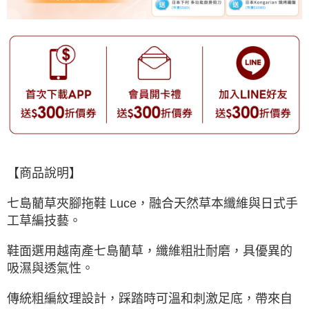
【商品說明】
七島藺草夾腳拖鞋 Luce，融合天然草本纖維與日式手
工草編技藝。
鞋面選用越南產七島藺草，纖維粗壯耐磨，具優異的
吸濕與透氣性。
傳統粗編紋理設計，踩踏時可溫和刺激足底，帶來自