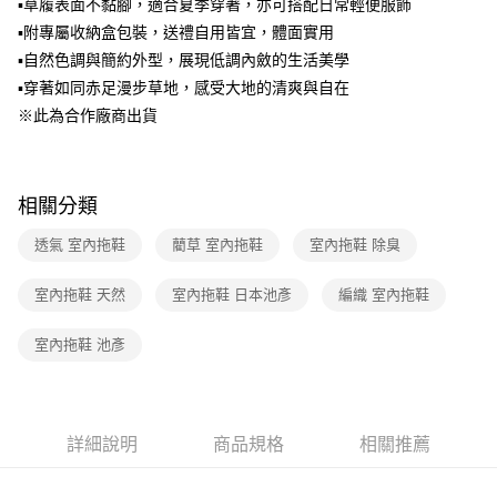
▪草履表面不黏腳，適合夏季穿著，亦可搭配日常輕便服飾
1.分期款項不併入電信帳單，「大哥付你分期」於每月結算日後寄送繳費提
▪附專屬收納盒包裝，送禮自用皆宜，體面實用
醒簡訊。
2.透過簡訊連結打開帳單後，可選擇「超商條碼／台灣大直營門市／銀行轉
▪自然色調與簡約外型，展現低調內斂的生活美學
帳／街口支付／iPASS MONEY」等通路繳費。
▪穿著如同赤足漫步草地，感受大地的清爽與自在
【注意事項】
※此為合作廠商出貨
1.本服務係由「台灣大哥大股份有限公司」（以下簡稱本公司）所提供，讓
用戶於交易時，得透過本服務購買商品或服務，並由商店將買賣／分期付款
買賣價金債權讓與本公司後，依約使用本公司帳單繳交帳款。
2.基於同意付款使用「大哥付你分期」之契約關係目的，商店將以您的個人
相關分類
資料（包含姓名、電話或地址）提供予台灣大哥大進項蒐集、處理及利用，
由本公司與您本人進行分期帳單所需資料之確認、核對及更正。
透氣 室內拖鞋
藺草 室內拖鞋
室內拖鞋 除臭
3.完整用戶服務條款，請詳閱以下連結：
https://oppay.tw/userRule
室內拖鞋 天然
室內拖鞋 日本池彥
編織 室內拖鞋
室內拖鞋 池彥
詳細說明
商品規格
相關推薦