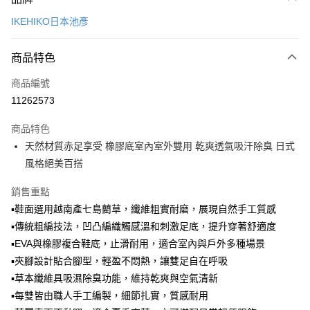
信用卡一次付款
IKEHIKO日本池彥
LINE Pay
商品特色
Apple Pay
商品編號
悠遊付
11262573
Google Pay
商品特色
全盈+PAY
天然材質赤足享受 橡膠底室內室外雙用 乾爽透氣吸汗除臭 日式
大哥付你分期
風格絕美百搭
相關說明
銷售重點
【大哥付你分期使用說明】
ATM付款
1.本服務由台灣大哥大提供，台灣大哥大用戶可立即使用無須另外申請。
▪鞋面選用越南產七島藺草，纖維粗實耐磨，展現自然手工質感
2.付款方式選擇「大哥付你分期」，訂單成立後會自動跳轉到大哥付的交易
▪傳統粗編技法，凹凸編織觸感溫和刺激足底，提升穿著舒適度
流程，驗證手機門號後，選擇欲分期的期數、繳款截止日，確認付款後即完
運送方式
▪EVA與橡膠複合鞋底，止滑耐用，適合室內與戶外多種場景
成交易。
3.實際核准額度、可分期數及費用金額請依後續交易確認頁面所載為準。
宅配【父親節大回饋】限時$299免運
▪夾腳設計貼合腳型，輕盈不悶熱，讓雙足自在呼吸
4.訂單成立30分鐘內，如未前往確認交易或遇審核未通過，訂單將自動取
▪草本纖維具吸濕除臭功能，維持乾爽與空氣清新
每筆NT$150，滿NT$299(含以上)免運費
消。如遇「轉專審核」未通過狀況，表示未達大哥付你分期系統評分，恕無
法說明評估內容。
▪每雙皆由職人手工編製，細節扎實，質感耐用
【繳款方式說明】