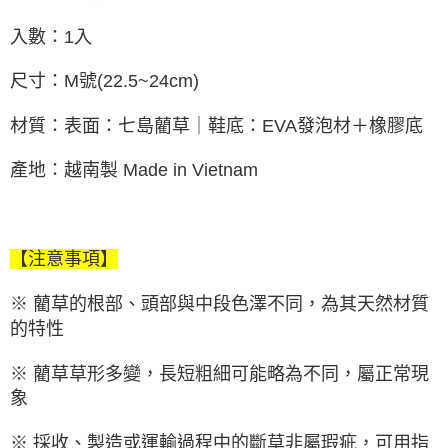
入數：1入
尺寸：M號(22.5~24cm)
材質：表面：七島藺草｜鞋底：EVA發泡材＋橡膠底
產地：越南製 Made in Vietnam
【注意事項】
※ 藺草的根部、頭部與中段色澤不同，為其天然材質
的特性
※ 藺草草形多變，長短粗細可能略為不同，屬正常現
象
※ 採收、製造或運輸過程中的斷草非屬瑕疵，可用指