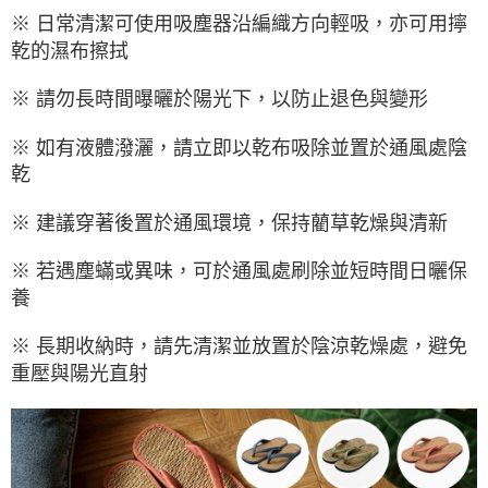
※ 日常清潔可使用吸塵器沿編織方向輕吸，亦可用擰
乾的濕布擦拭
※ 請勿長時間曝曬於陽光下，以防止退色與變形
※ 如有液體潑灑，請立即以乾布吸除並置於通風處陰
乾
※ 建議穿著後置於通風環境，保持藺草乾燥與清新
※ 若遇塵蟎或異味，可於通風處刷除並短時間日曬保
養
※ 長期收納時，請先清潔並放置於陰涼乾燥處，避免
重壓與陽光直射