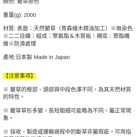
顏色: 藺草原色
重量(g): 2000
材質: 表面：天然藺草（青森檜木精油加工）※無染色
※二二目織｜組成：聚氨酯＆木質板｜襯底：聚酯纖
維※防滑處理
產地:日本製 Made in Japan
【注意事項】
※ 藺草的根部、頭部與中段色澤不同，為其天然材質
的特性。
※ 藺草草形多變，長短粗細可能略為不同，屬正常現
象。
※ 採收、製造或運輸過程中的斷草非屬瑕疵，可用指