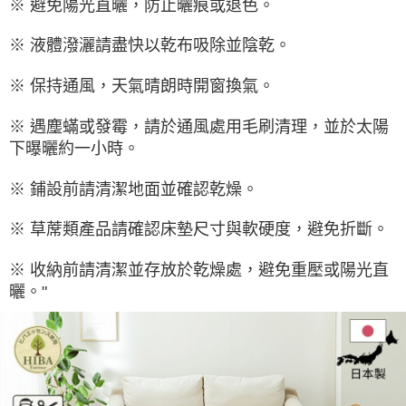
※ 避免陽光直曬，防止曬痕或退色。
※ 液體潑灑請盡快以乾布吸除並陰乾。
※ 保持通風，天氣晴朗時開窗換氣。
※ 遇塵蟎或發霉，請於通風處用毛刷清理，並於太陽
下曝曬約一小時。
※ 鋪設前請清潔地面並確認乾燥。
※ 草蓆類產品請確認床墊尺寸與軟硬度，避免折斷。
※ 收納前請清潔並存放於乾燥處，避免重壓或陽光直
曬。"