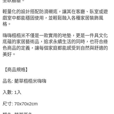
坐臥體驗。
輕量化的設計搭配防滑襯底，讓其在客廳、臥室或遊
戲室中都能穩固使用，並輕鬆融入各種家居裝飾風
格。
嗨嗨榻榻米不僅是一款實用的地墊，更是一件具文化
底蘊的家居藝術品，追求永續生活的同時，也符合綠
色商品的定義，讓每個家庭都能感受到自然與舒適的
美好。
【商品規格】
品名: 藺草榻榻米嗨嗨
入數: 1入
尺寸: 70x70x2cm