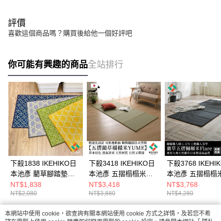
評價
喜歡這個商品嗎？購買後給他一個好評吧
你可能有興趣的商品
全站排行
下殺1838 IKEHIKO日
下殺3418 IKEHIKO日
下殺3768 IKEHI
本池彥 藺草腳踏墊本
本池彥 五摺榻榻米
本池彥 五摺榻榻
格文化60x150cm/地
Yume(單片裝)/藺草榻
Flare(單片裝)/
NT$1,838
NT$3,418
NT$3,768
NT$2,080
NT$3,880
NT$4,280
墊/踩腳墊/臥室踏墊
榻米/天然藺草/榻榻米
榻米/摺疊榻榻米/
26Aug001
26Aug001
米 26Aug001
本網站中使用 cookie，欲查詢有關本網站使用 cookie 方式之詳情，及若您不希