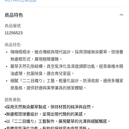
IKEHIKO日本池彥
LINE Pay
商品特色
Apple Pay
商品編號
悠遊付
11256523
Google Pay
商品特色
全盈+PAY
嗨嗨榻榻米，融合傳統與現代設計，採用頂級無染藺草，琉球疊
大哥付你分期
無邊框形式，展現極簡優雅。
相關說明
藺草天然孔隙結構，具空氣淨化及濕度調節功能，經青森檜木精
【大哥付你分期使用說明】
油處理，抗菌除臭，適合育兒家庭。
ATM付款
1.本服務由台灣大哥大提供，台灣大哥大用戶可立即使用無須另外申請。
細膩『二二目織り』工藝，輕量化設計，防滑底部，適用多種家
2.付款方式選擇「大哥付你分期」，訂單成立後會自動跳轉到大哥付的交易
流程，驗證手機門號後，選擇欲分期的期數、繳款截止日，確認付款後即完
居風格，提供舒適與美學兼具的居家體驗。
運送方式
成交易。
3.實際核准額度、可分期數及費用金額請依後續交易確認頁面所載為準。
宅配【父親節大回饋】限時$299免運
銷售重點
4.訂單成立30分鐘內，如未前往確認交易或遇審核未通過，訂單將自動取
▪採用天然無染藺草製成，保持材質的純淨與自然。
每筆NT$150，滿NT$299(含以上)免運費
消。如遇「轉專審核」未通過狀況，表示未達大哥付你分期系統評分，恕無
法說明評估內容。
▪無邊框琉球疊設計，呈現出現代簡約的美感。
【繳款方式說明】
▪以『二二目織り』工藝製作，展現藺草的光澤與細膩觸感。
1.分期款項不併入電信帳單，「大哥付你分期」於每月結算日後寄送繳費提
▪具備空氣淨化功能，有助於保持室內空氣清新。
醒簡訊。