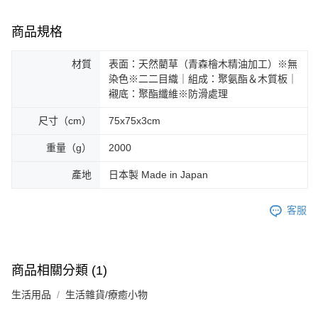
商品規格
材質
表面：天然藺草（青森檜木精油加工）※無
染色※二二目織｜組成：聚氨酯＆木質板｜
襯底：聚酯纖維※防滑處理
尺寸（cm）
75x75x3cm
重量（g）
2000
產地
日本製 Made in Japan
客服
商品相關分類 (1)
生活用品
生活雜貨/療癒小物