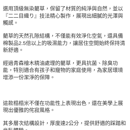
選用頂級無染藺草，保留了材質的純淨與自然，並以
『二二目織り』技法精心製作，展現出細膩的光澤與
觸感。
藺草的天然孔隙結構，不僅能有效淨化空氣，還具備
棉製品2.5倍以上的吸濕能力，讓居住空間始終保持清
新舒適。
經過青森檜木精油處理的藺草，更具抗菌、除臭功
能，特別適合有孩子和寵物的家庭使用，為家居環境
增添一份潔淨的保障。
這款榻榻米不僅在功能性上表現出色，還在美學上展
現出優雅的侘寂風格。
其多層次結構設計，厚度達2公分，提供舒適的踩踏和