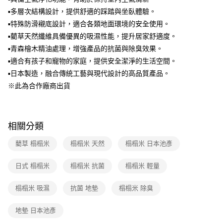
2.透過簡訊連結打開帳單後，可選擇「超商條碼／台灣大直營門市／銀行轉
▪多層次結構設計，提供舒適的踩踏與坐臥體驗。
帳／街口支付／iPASS MONEY」等通路繳費。
▪特殊防滑襯底設計，適合各類地面環境的安全使用。
【注意事項】
▪藺草天然纖維具備優異的吸濕性能，提升居家舒適度。
1.本服務係由「台灣大哥大股份有限公司」（以下簡稱本公司）所提供，讓
▪青森檜木精油處理，增強產品的抗菌與除臭效果。
用戶於交易時，得透過本服務購買商品或服務，並由商店將買賣／分期付款
▪適合有孩子和寵物的家庭，提供安全潔淨的生活空間。
買賣價金債權讓與本公司後，依約使用本公司帳單繳交帳款。
2.基於同意付款使用「大哥付你分期」之契約關係目的，商店將以您的個人
▪日本製造，融合傳統工藝與現代設計的高品質產品。
資料（包含姓名、電話或地址）提供予台灣大哥大進項蒐集、處理及利用，
※此為合作廠商出貨
由本公司與您本人進行分期帳單所需資料之確認、核對及更正。
3.完整用戶服務條款，請詳閱以下連結：
https://oppay.tw/userRule
相關分類
藺草 榻榻米
榻榻米 天然
榻榻米 日本池彥
日式 榻榻米
榻榻米 抗菌
榻榻米 輕量
榻榻米 吸濕
抗菌 地墊
榻榻米 除臭
地墊 日本池彥