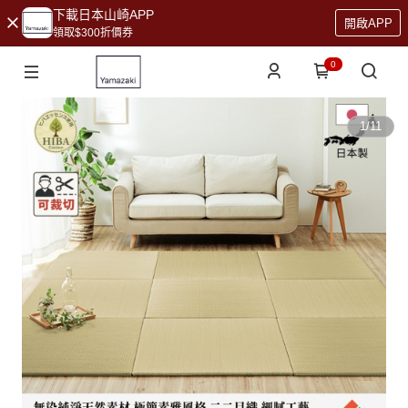
下載日本山崎APP
開啟APP
領取$300折價券
0
1
/
11