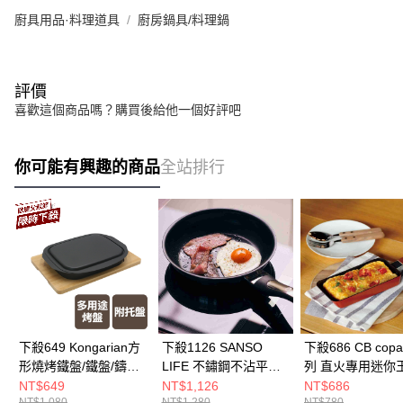
廚具用品·料理道具
廚房鍋具/料理鍋
評價
喜歡這個商品嗎？購買後給他一個好評吧
你可能有興趣的商品
全站排行
下殺649 Kongarian方
下殺1126 SANSO
下殺686 CB cop
形燒烤鐵盤/鐵盤/鑄鐵
LIFE 不鏽鋼不沾平底
列 直火專用迷你
盤/不沾烤盤
煎鍋 20cm/不沾鍋/煎
燒鍋/不沾玉子燒鍋
NT$649
NT$1,126
NT$686
NT$1,080
NT$1,280
NT$780