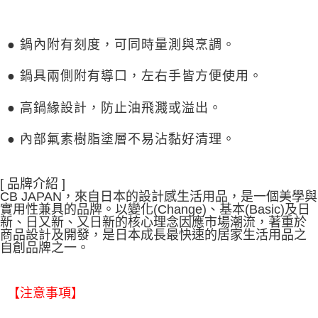
● 鍋內附有刻度，可同時量測與烹調。
● 鍋具兩側附有導口，左右手皆方便使用。
● 高鍋緣設計，防止油飛濺或溢出。
● 內部氟素樹脂塗層不易沾黏好清理。
[ 品牌介紹 ]
CB JAPAN，來自日本的設計感生活用品，是一個美學與
實用性兼具的品牌。以變化(Change)、基本(Basic)及日
新、日又新、又日新的核心理念因應市場潮流，著重於
商品設計及開發，是日本成長最快速的居家生活用品之
自創品牌之一。
【注意事項】