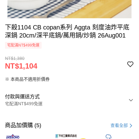
下殺1104 CB copan系列 Aggta 刻度油炸平底
深鍋 20cm/深平底鍋/萬用鍋/炒鍋 26Aug001
宅配滿NT$499免運
NT$1,380
NT$1,104
※ 本商品不適用折價券
付款與運送方式
宅配滿NT$499免運
付款方式
信用卡一次付款
商品加價購 (5)
查看全部
LINE Pay