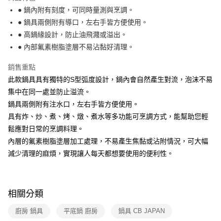
帳／街口支付／iPASS MONEY」等通路繳費。
● 鍋內附有刻度，可同時量測與烹調。
● 鍋具兩側附有導口，左右手皆方便使用。
【注意事項】
1.本服務係由「台灣大哥大股份有限公司」（以下簡稱本公司）所提供，讓
● 高鍋緣設計，防止油飛濺或溢出。
用戶於交易時，得透過本服務購買商品或服務，並由商店將買賣／分期付款
● 內部氟素樹脂塗層不易沾黏好清理。
買賣價金債權讓與本公司後，依約使用本公司帳單繳交帳款。
2.基於同意付款使用「大哥付你分期」之契約關係目的，商店將以您的個人
資料（包含姓名、電話或地址）提供予台灣大哥大進項蒐集、處理及利用，
銷售重點
由本公司與您本人進行分期帳單所需資料之確認、核對及更正。
此款鍋具具有獨特的S型弧度設計，鍋內會自然產生對流，泡沫不易
3.完整用戶服務條款，請詳閱以下連結：
https://oppay.tw/userRule
集中在同一處並防止溢流。
鍋具兩側附有注水口，左右手皆方便使用。
具有炸、炒、煮、烤、燉、煮水等多功能可烹調方式，能幫助您輕
鬆應對日常的烹調料理。
內層的氟素樹脂塗層加工處理，不易產生焦黏或沾附情況，可大幅
減少清理的麻煩，實現讓人每天都想要使用的便利性。
相關分類
廚房 鍋具
平底鍋 廚房
鍋具 CB JAPAN