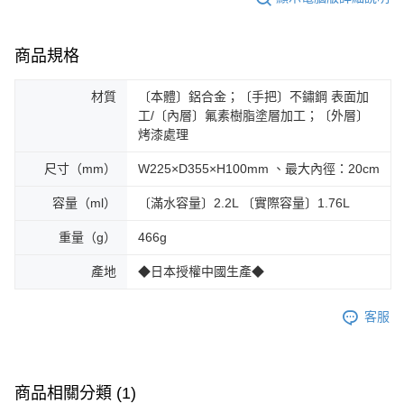
商品規格
材質
〔本體〕鋁合金；〔手把〕不鏽鋼 表面加
工/〔內層〕氟素樹脂塗層加工；〔外層〕
烤漆處理
尺寸（mm）
W225×D355×H100mm 、最大內徑：20cm
容量（ml）
〔滿水容量〕2.2L 〔實際容量〕1.76L
重量（g）
466g
產地
◆日本授權中國生產◆
客服
商品相關分類 (1)