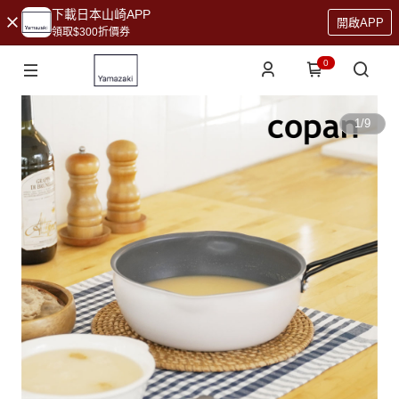
下載日本山崎APP
開啟APP
領取$300折價券
0
1
/
9