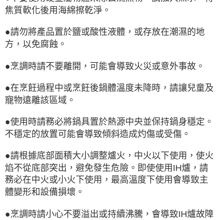
焦質軟化後用海綿擦乾淨。
●請勿將產品置於鹽或酸性液體，或存放在潮濕的地
方，以免腐蝕。
●烹調時請不要離開，可能會導致火災或意外事故。
●在烹飪過程中或烹飪後鍋體溫度未降時，請讓兒童及
寵物遠離該區域。
●使用時請務必將鍋具置於熱源中央並保持鍋身穩定。
不穩定的放置可能會導致傾斜造成灼傷或受傷。
●請根據底部面積大小調整爐火，中火以下使用，使火
焰不從底部突出，避免發生危險。即使使用IH爐，請
務必在中火或小火下使用，最高溫度下使用會導致主
體變形和設備損壞。
●烹調時請小心不要溢出或持續沸騰，會導致IH爐故障