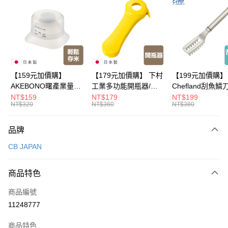
Apple Pay
悠遊付
Google Pay
全盈+PAY
【159元加價購】
【179元加價購】 下村
【199元加價購】
AKEBONO曙產業量米
工業多功能開瓶器/開
Chefland刮魚鱗
大哥付你分期
杯漏斗組(白)/量米杯/
瓶器/餐廚用品/料理道
魚鱗器/廚房用品/
NT$159
NT$179
NT$199
相關說明
NT$320
NT$360
NT$380
米桶/量米用具/任二件8
具/任二件8折
道具/任二件8折
【大哥付你分期使用說明】
折
ATM付款
1.本服務由台灣大哥大提供，台灣大哥大用戶可立即使用無須另外申請。
品牌
2.付款方式選擇「大哥付你分期」，訂單成立後會自動跳轉到大哥付的交易
流程，驗證手機門號後，選擇欲分期的期數、繳款截止日，確認付款後即完
運送方式
CB JAPAN
成交易。
3.實際核准額度、可分期數及費用金額請依後續交易確認頁面所載為準。
宅配$499免運
4.訂單成立30分鐘內，如未前往確認交易或遇審核未通過，訂單將自動取
商品特色
每筆NT$150，滿NT$499(含以上)免運費
消。如遇「轉專審核」未通過狀況，表示未達大哥付你分期系統評分，恕無
法說明評估內容。
商品編號
【繳款方式說明】
11248777
1.分期款項不併入電信帳單，「大哥付你分期」於每月結算日後寄送繳費提
醒簡訊。
2.透過簡訊連結打開帳單後，可選擇「超商條碼／台灣大直營門市／銀行轉
商品特色