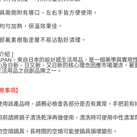
鍋具兩側附有導口，左右手皆方便使用。
可均勻加熱，保溫效果佳。
內部氟素樹脂塗層不易沾黏好清理。
介紹 ]
JAPAN，來自日本的設計感生活用品，是一個美學與實用性
asic)及日新、日又新、又日新的核心理念因應市場潮流
生活用品之自創品牌之一。
意事項】
使用該產品時，請務必檢查各部分是否有異常，手把若有
用前請將鍋子清洗乾淨再做使用，清洗時可使用中性清潔
勿空燒鍋具，長時間的空燒可能使鍋具損壞變形。