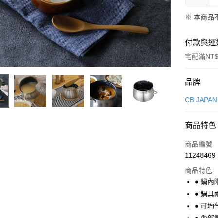
※ 本商品
付款與運
宅配滿NT$
付款方式
品牌
信用卡一
CB JAPAN
LINE Pay
商品特色
Apple Pay
商品編號
悠遊付
11248469
商品特色
Google Pa
● 鍋
全盈+PAY
● 鍋
● 可
大哥付你