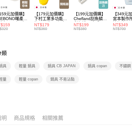
159元加價購】
【179元加價購】
【199元加價購】
【349元
KEBONO曙產業
下村工業多功能開
Chefland刮魚鱗刀/
宮本製作
米杯漏斗組(白)/
瓶器/開瓶器/餐廚
刮魚鱗器/廚房用
清潔液600
$159
NT$179
NT$199
NT$349
米杯/米桶/量米
用品/料理道具/任
品/料理道具/任二
精/洗衣鎂
$320
NT$360
NT$380
NT$700
具/任二件8折
二件8折
件8折
品/任二件
分類
鍋具
輕量 鍋具
鍋具 CB JAPAN
鍋具 copan
不鏽鋼
輕量
輕量 copan
鍋具 不易沾黏
說明
商品規格
相關推薦