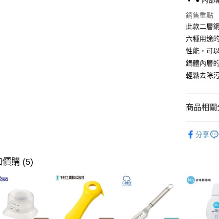
● 內
相關說明
【大哥付
銷售重點
ATM付款
1.本服務
此款二層
2.付款方
流程，驗
六種用途
完成交易
運送方式
性能，可
3.實際核
鍋體內層
4.訂單成
宅配【父親
消。如遇
輕鬆去除
每筆NT$1
無法說明
【繳款方
1.分期款
商品相關分
醒簡訊。
2.透過簡
帳／街口支
廚具用品·
分享
【注意事
1.本服務
用戶於交
價購 (5)
款買賣價
2.基於同
資料（包
用，由本
3.完整用