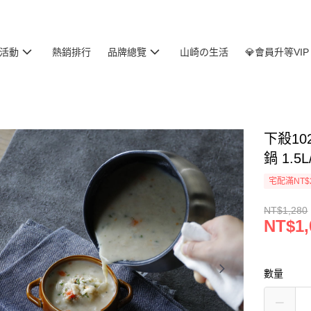
活動
熱銷排行
品牌總覽
山崎の生活
💎會員升等VIP
下殺10
鍋 1.5
宅配滿NT$
NT$1,280
NT$1,
數量