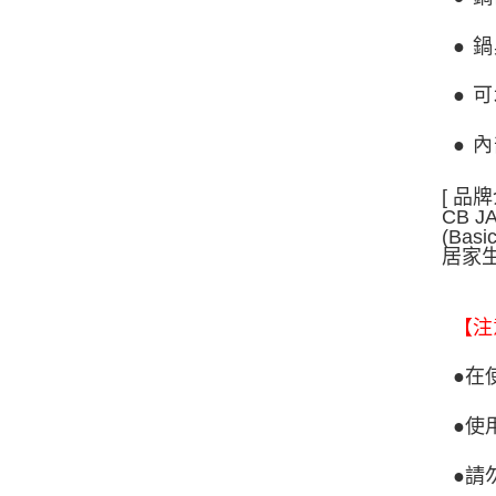
● 
● 
● 
[ 品牌
CB 
(B
居家
【注
●在
●使
●請