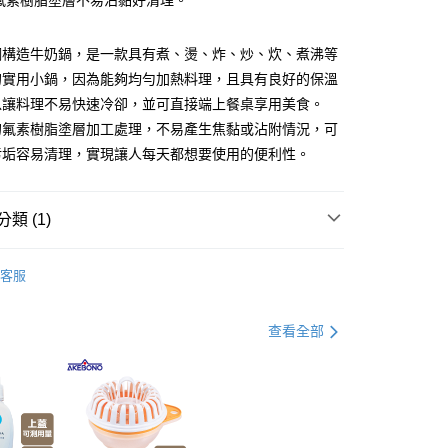
部氟素樹脂塗層不易沾黏好清理。
你分期使用說明】
由台灣大哥大提供，台灣大哥大用戶可立即使用無須另外申請。
鋼構造牛奶鍋，是一款具有煮、燙、炸、炒、炊、煮沸等
式選擇「大哥付你分期」，訂單成立後會自動跳轉到大哥付的交易
證手機門號後，選擇欲分期的期數、繳款截止日，確認付款後即
的實用小鍋，因為能夠均勻加熱料理，且具有良好的保溫
。
以讓料理不易快速冷卻，並可直接端上餐桌享用美食。
准額度、可分期數及費用金額請依後續交易確認頁面所載為準。
的氟素樹脂塗層加工處理，不易產生焦黏或沾附情況，可
立30分鐘內，如未前往確認交易或遇審核未通過，訂單將自動取
節大回饋】限時$299免運
「轉專審核」未通過狀況，表示未達大哥付你分期系統評分，恕
污垢容易清理，實現讓人每天都想要使用的便利性。
50，滿NT$299(含以上)免運費
評估內容。
式說明】
項不併入電信帳單，「大哥付你分期」於每月結算日後寄送繳費提
類 (1)
訊連結打開帳單後，可選擇「超商條碼／台灣大直營門市／銀行轉
付／iPASS MONEY」等通路繳費。
料理道具
廚房鍋具/料理鍋
客服
項】
係由「台灣大哥大股份有限公司」（以下簡稱本公司）所提供，讓
易時，得透過本服務購買商品或服務，並由商店將買賣／分期付
查看全部
金債權讓與本公司後，依約使用本公司帳單繳交帳款。
意付款使用「大哥付你分期」之契約關係目的，商店將以您的個人
含姓名、電話或地址）提供予台灣大哥大進項蒐集、處理及利
公司與您本人進行分期帳單所需資料之確認、核對及更正。
戶服務條款，請詳閱以下連結：
https://oppay.tw/userRule