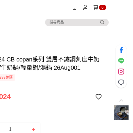
0
24 CB copan系列 雙層不鏽鋼刻度牛奶
L/牛奶鍋/輕量鍋/湯鍋 26Aug001
299免運
024