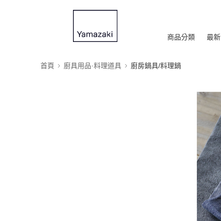
商品分類
最新
首頁
廚具用品·料理道具
廚房鍋具/料理鍋