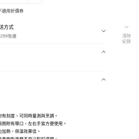
不適用折價券
送方式
清除
299免運
紀錄
次付款
y
內附有刻度，可同時量測與烹調。
具兩側附有導口，左右手皆方便使用。
均勻加熱，保溫效果佳。
分期