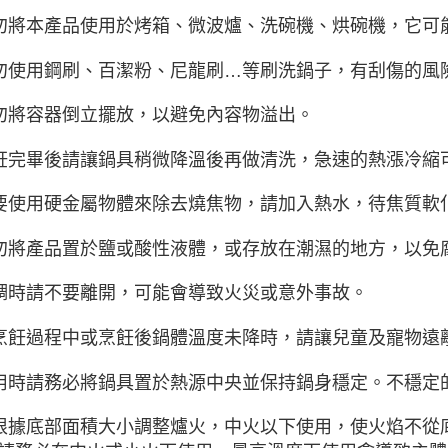
勿將本產品使用於烤箱、微波爐、洗碗機、烘碗機，它可
勿使用鋼刷、百潔粉、尼龍刷…等刷洗鍋子，有刮傷的風
勿將容器倒立擺放，以避免內容物溢出。
飪完畢後請讓鍋具稍微降溫後再做清洗，急速的熱漲冷縮
要使用硬金屬物體來除去燒焦物，請加入熱水，待焦質軟
勿將產品置於鹽或酸性液體，或存放在潮濕的地方，以免
調時請不要離開，可能會導致火災或意外事故。
烹飪過程中或烹飪後鍋體溫度未降時，請讓兒童及寵物遠
用時請務必將鍋具置於熱源中央並保持鍋身穩定。不穩
根據底部面積大小調整爐火，中火以下使用，使火焰不從