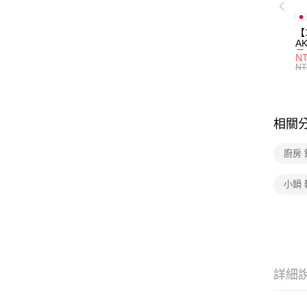
【
A
量
NT
量
NT
用
相關
廚房 
小鍋 
詳細