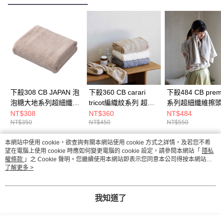
下殺308 CB JAPAN 泡
下殺360 CB carari
下殺484 CB prem
泡糖大地系列超細纖維
tricot編織紋系列 超細
系列超細纖維擦頭
4倍吸水擦頭巾 大地棕/
纖維擦頭巾/吸水頭巾/
包頭巾/吸水頭巾/
NT$308
NT$360
NT$484
NT$350
NT$450
NT$550
擦頭包巾/毛巾/衛浴用
包頭巾/擦頭巾
用品 26Aug001
品 26Aug001
26Aug001
本網站中使用 cookie，欲查詢有關本網站使用 cookie 方式之詳情，及若您不希
熱門標籤
望在電腦上使用 cookie 時應如何變更電腦的 cookie 設定，請參閱本網站「
隱私
權條款
」之 Cookie 聲明。您繼續使用本網站即表示您同意本公司得按本網站使
用條款之 Cookie 聲明使用 cookie。
了解更多 >
我知道了