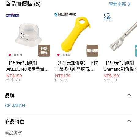
信用卡一次付款
商品加價購 (5)
查看全部
超商取貨付款
LINE Pay
Apple Pay
悠遊付
Google Pay
【159元加價購】
【179元加價購】 下村
【199元加價購】
AKEBONO曙產業量米
工業多功能開瓶器/開
Chefland刮魚鱗
全盈+PAY
杯漏斗組(白)/量米杯/
瓶器/餐廚用品/料理道
魚鱗器/廚房用品/
NT$159
NT$179
NT$199
NT$320
NT$360
NT$380
米桶/量米用具/任二件8
具/任二件8折
道具/任二件8折
大哥付你分期
折
相關說明
品牌
【大哥付你分期使用說明】
ATM付款
1.本服務由台灣大哥大提供，台灣大哥大用戶可立即使用無須另外申請。
CB JAPAN
2.付款方式選擇「大哥付你分期」，訂單成立後會自動跳轉到大哥付的交易
流程，驗證手機門號後，選擇欲分期的期數、繳款截止日，確認付款後即完
運送方式
成交易。
商品特色
3.實際核准額度、可分期數及費用金額請依後續交易確認頁面所載為準。
全家取貨付款
4.訂單成立30分鐘內，如未前往確認交易或遇審核未通過，訂單將自動取
商品編號
每筆NT$100，滿NT$499(含以上)免運費
消。如遇「轉專審核」未通過狀況，表示未達大哥付你分期系統評分，恕無