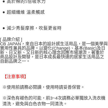
●
高於棉的
5
倍吸水力
●
超細纖維 溫柔觸感
●
減少秀髮摩擦，吹髮更省時
[ 品牌介紹 ]
CB JAPAN，來自日本的設計感生活用品，是一個美學與
實用性兼具的品牌。以變化(Change)、基本(Basic)及日
新、日又新、又日新的核心理念因應市場潮流，著重於
商品設計及開發，是日本成長最快速的居家生活用品之
自創品牌之一。
【注意事項】
※使用前請務必閱讀，使用時請妥善保管。
※深色有褪色的可能，前3~4次請務必單獨放入洗衣機
清洗，避免與白色衣物一同清洗。