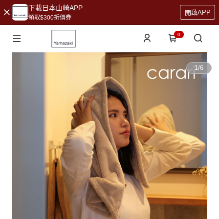
下載日本山崎APP
開啟APP
領取$300折價券
0
1
/
6