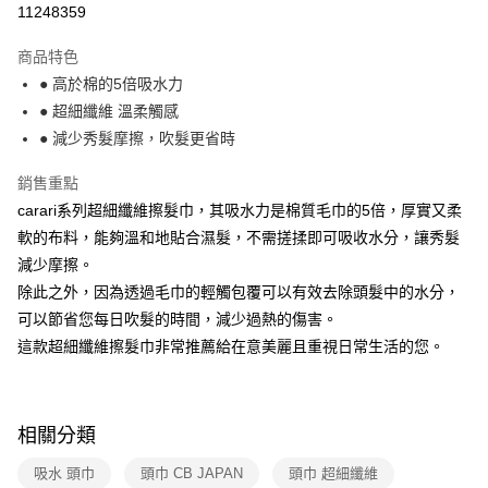
11248359
法說明評估內容。
付款後全家取貨
【繳款方式說明】
1.分期款項不併入電信帳單，「大哥付你分期」於每月結算日後寄送繳費提
商品特色
每筆NT$100，滿NT$499(含以上)免運費
醒簡訊。
● 高於棉的5倍吸水力
2.透過簡訊連結打開帳單後，可選擇「超商條碼／台灣大直營門市／銀行轉
7-11取貨付款
● 超細纖維 溫柔觸感
帳／街口支付／iPASS MONEY」等通路繳費。
每筆NT$100，滿NT$499(含以上)免運費
● 減少秀髮摩擦，吹髮更省時
【注意事項】
付款後7-11取貨
1.本服務係由「台灣大哥大股份有限公司」（以下簡稱本公司）所提供，讓
銷售重點
用戶於交易時，得透過本服務購買商品或服務，並由商店將買賣／分期付款
每筆NT$100，滿NT$499(含以上)免運費
carari系列超細纖維擦髮巾，其吸水力是棉質毛巾的5倍，厚實又柔
買賣價金債權讓與本公司後，依約使用本公司帳單繳交帳款。
2.基於同意付款使用「大哥付你分期」之契約關係目的，商店將以您的個人
軟的布料，能夠溫和地貼合濕髮，不需搓揉即可吸收水分，讓秀髮
宅配【父親節大回饋】限時$299免運
資料（包含姓名、電話或地址）提供予台灣大哥大進項蒐集、處理及利用，
減少摩擦。
由本公司與您本人進行分期帳單所需資料之確認、核對及更正。
每筆NT$150，滿NT$299(含以上)免運費
3.完整用戶服務條款，請詳閱以下連結：
https://oppay.tw/userRule
除此之外，因為透過毛巾的輕觸包覆可以有效去除頭髮中的水分，
可以節省您每日吹髮的時間，減少過熱的傷害。
這款超細纖維擦髮巾非常推薦給在意美麗且重視日常生活的您。
相關分類
吸水 頭巾
頭巾 CB JAPAN
頭巾 超細纖維