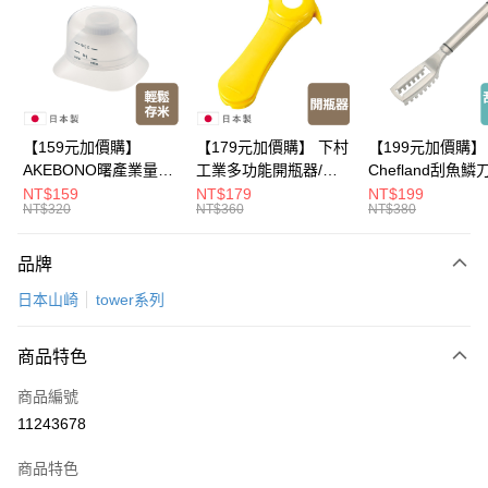
LINE Pay
Apple Pay
悠遊付
Google Pay
【159元加價購】
【179元加價購】 下村
【199元加價購】
AKEBONO曙產業量米
工業多功能開瓶器/開
Chefland刮魚鱗
全盈+PAY
杯漏斗組(白)/量米杯/
瓶器/餐廚用品/料理道
魚鱗器/廚房用品/
NT$159
NT$179
NT$199
NT$320
NT$360
NT$380
米桶/量米用具/任二件8
具/任二件8折
道具/任二件8折
大哥付你分期
折
相關說明
品牌
【大哥付你分期使用說明】
ATM付款
1.本服務由台灣大哥大提供，台灣大哥大用戶可立即使用無須另外申請。
日本山崎
tower系列
2.付款方式選擇「大哥付你分期」，訂單成立後會自動跳轉到大哥付的交易
流程，驗證手機門號後，選擇欲分期的期數、繳款截止日，確認付款後即完
運送方式
成交易。
商品特色
3.實際核准額度、可分期數及費用金額請依後續交易確認頁面所載為準。
全家取貨付款
4.訂單成立30分鐘內，如未前往確認交易或遇審核未通過，訂單將自動取
商品編號
每筆NT$100，滿NT$499(含以上)免運費
消。如遇「轉專審核」未通過狀況，表示未達大哥付你分期系統評分，恕無
11243678
法說明評估內容。
付款後全家取貨
【繳款方式說明】
1.分期款項不併入電信帳單，「大哥付你分期」於每月結算日後寄送繳費提
商品特色
每筆NT$100，滿NT$499(含以上)免運費
醒簡訊。