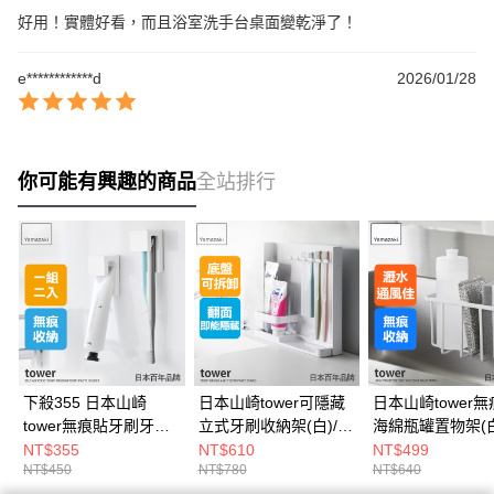
好用！實體好看，而且浴室洗手台桌面變乾淨了！
e************d
2026/01/28
你可能有興趣的商品
全站排行
下殺355 日本山崎
日本山崎tower可隱藏
日本山崎tower
tower無痕貼牙刷牙膏
立式牙刷收納架(白)/牙
海綿瓶罐置物架(白
架-2件組(白)/牙刷架/
刷置物架/牙刷架/衛浴
止滑/收納架/水槽
NT$355
NT$610
NT$499
NT$450
NT$780
NT$640
牙刷置物架/衛浴收納
收納