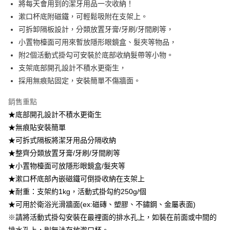
將每天會用到的潔牙用品一次收納！
2.透過簡訊連結打開帳單後，可選擇「超商條碼／台灣大直營門市／銀行轉
7-11取貨付款
漱口杯底附磁鐵，可輕鬆吸附在支架上。
帳／街口支付／iPASS MONEY」等通路繳費。
每筆NT$100，滿NT$499(含以上)免運費
可拆卸隔板設計，分類放置牙膏/牙刷/牙間刷等，
【注意事項】
小置物檯面可用來暫放隱形眼鏡盒、髮夾等物品，
付款後7-11取貨
1.本服務係由「台灣大哥大股份有限公司」（以下簡稱本公司）所提供，讓
用戶於交易時，得透過本服務購買商品或服務，並由商店將買賣／分期付款
附2個活動式掛勾可安裝於底部收納髮帶等小物。
每筆NT$100，滿NT$499(含以上)免運費
買賣價金債權讓與本公司後，依約使用本公司帳單繳交帳款。
支架底部開孔設計不積水更衛生，
2.基於同意付款使用「大哥付你分期」之契約關係目的，商店將以您的個人
宅配【父親節大回饋】限時$299免運
採用無痕貼固定，安裝簡單不傷牆面。
資料（包含姓名、電話或地址）提供予台灣大哥大進項蒐集、處理及利用，
由本公司與您本人進行分期帳單所需資料之確認、核對及更正。
每筆NT$150，滿NT$299(含以上)免運費
3.完整用戶服務條款，請詳閱以下連結：
https://oppay.tw/userRule
銷售重點
★底部開孔設計不積水更衛生
★無痕貼安裝簡單
★可拆式隔板將潔牙用品分隔收納
★整齊分類放置牙膏/牙刷/牙間刷等
★小置物檯面可放隱形眼鏡盒/髮夾等
★漱口杯底部內嵌磁鐵可倒掛收納在支架上
★耐重：支架約1kg，活動式掛勾約250g/個
★可用於衛浴光滑牆面(ex:磁磚、塑膠、不鏽鋼、金屬表面)
※請將活動式掛勾安裝在最裡面的排水孔上，如裝在前面或中間的
排水孔上，則無法存放漱口杯。