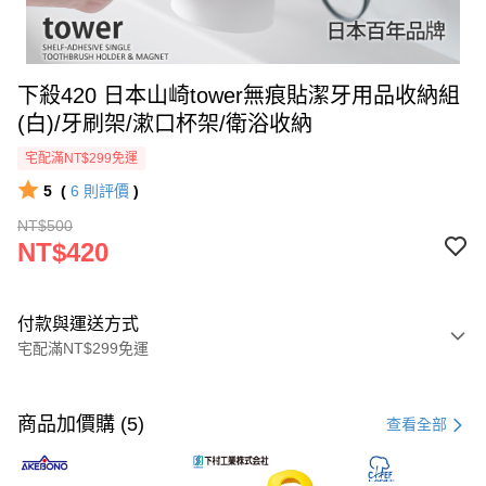
下殺420 日本山崎tower無痕貼潔牙用品收納組
(白)/牙刷架/漱口杯架/衛浴收納
宅配滿NT$299免運
5
(
6
則評價
)
NT$500
NT$420
付款與運送方式
宅配滿NT$299免運
付款方式
信用卡一次付款
商品加價購 (5)
查看全部
超商取貨付款