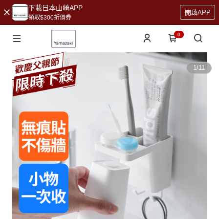
下載日本山崎APP
開啟APP
領取$300折價券
0
1
/
11