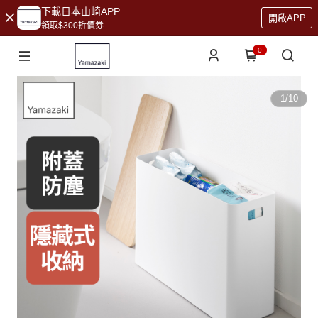
下載日本山崎APP
開啟APP
領取$300折價券
0
1
/
10