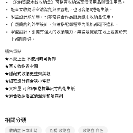
《RIN質感木紋收納盒》可整齊收納浴室清潔用品與衛生用品。
能直立收納浴室清潔劑與噴霧瓶，也可容納6捲衛生紙。
【注意事項】
1.本服務係由「台灣大哥大股份有限公司」（以下簡稱本公司）所提供，讓
附蓋設計能防塵，也非常適合作為廚房紙巾收納盒使用。
用戶於交易時，得透過本服務購買商品或服務，並由商店將買賣／分期付款
自然簡約的外型設計，無論搭配哪種室內風格都毫不違和。
買賣價金債權讓與本公司後，依約使用本公司帳單繳交帳款。
2.基於同意付款使用「大哥付你分期」之契約關係目的，商店將以您的個人
窄型設計，卻擁有強大的收納能力，無論是擺放在地上或置於架
資料（包含姓名、電話或地址）提供予台灣大哥大進項蒐集、處理及利用，
上都剛剛好。
由本公司與您本人進行分期帳單所需資料之確認、核對及更正。
3.完整用戶服務條款，請詳閱以下連結：
https://oppay.tw/userRule
銷售重點
★木紋上蓋 不使用時可拆卸
★直立收納省空間
★隱藏式收納更整齊美觀
★細窄設計適合狹小空間
★大容量 可容納6卷標準尺寸的衛生紙
★適合收納浴室清潔劑和噴霧劑
相關分類
收納盒 日本山崎
廚房 收納盒
收納盒 白色