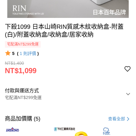
下殺1099 日本山崎RIN質感木紋收納盒-附蓋
(白)/附蓋收納盒/收納盒/居家收納
宅配滿NT$299免運
5
(
1
則評價
)
NT$1,400
NT$1,099
付款與運送方式
宅配滿NT$299免運
付款方式
信用卡一次付款
商品加價購 (5)
查看全部
LINE Pay