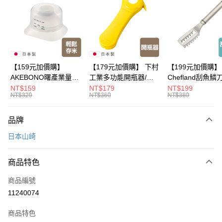
Apple Pay
悠遊付
Google Pay
全盈+PAY
【159元加價購】
【179元加價購】 下村
【199元加價購】
AKEBONO曙產業量米
工業多功能開瓶器/開
Chefland刮魚鱗
大哥付你分期
杯漏斗組(白)/量米杯/
瓶器/餐廚用品/料理道
魚鱗器/廚房用品/
NT$159
NT$179
NT$199
相關說明
NT$320
NT$360
NT$380
米桶/量米用具/任二件8
具/任二件8折
道具/任二件8折
【大哥付你分期使用說明】
折
ATM付款
1.本服務由台灣大哥大提供，台灣大哥大用戶可立即使用無須另外申請。
品牌
2.付款方式選擇「大哥付你分期」，訂單成立後會自動跳轉到大哥付的交易
流程，驗證手機門號後，選擇欲分期的期數、繳款截止日，確認付款後即完
運送方式
日本山崎
成交易。
3.實際核准額度、可分期數及費用金額請依後續交易確認頁面所載為準。
宅配【父親節大回饋】限時$299免運
4.訂單成立30分鐘內，如未前往確認交易或遇審核未通過，訂單將自動取
商品特色
每筆NT$150，滿NT$299(含以上)免運費
消。如遇「轉專審核」未通過狀況，表示未達大哥付你分期系統評分，恕無
法說明評估內容。
商品編號
【繳款方式說明】
11240074
1.分期款項不併入電信帳單，「大哥付你分期」於每月結算日後寄送繳費提
醒簡訊。
2.透過簡訊連結打開帳單後，可選擇「超商條碼／台灣大直營門市／銀行轉
商品特色
帳／街口支付／iPASS MONEY」等通路繳費。