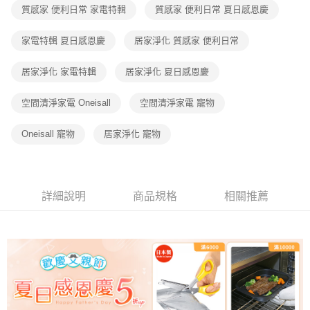
帳／街口支付／iPASS MONEY」等通路繳費。
質感家 便利日常 家電特輯
質感家 便利日常 夏日感恩慶
【注意事項】
家電特輯 夏日感恩慶
居家淨化 質感家 便利日常
1.本服務係由「台灣大哥大股份有限公司」（以下簡稱本公司）所提供，讓
用戶於交易時，得透過本服務購買商品或服務，並由商店將買賣／分期付款
買賣價金債權讓與本公司後，依約使用本公司帳單繳交帳款。
居家淨化 家電特輯
居家淨化 夏日感恩慶
2.基於同意付款使用「大哥付你分期」之契約關係目的，商店將以您的個人
資料（包含姓名、電話或地址）提供予台灣大哥大進項蒐集、處理及利用，
空間清淨家電 Oneisall
空間清淨家電 寵物
由本公司與您本人進行分期帳單所需資料之確認、核對及更正。
3.完整用戶服務條款，請詳閱以下連結：
https://oppay.tw/userRule
Oneisall 寵物
居家淨化 寵物
詳細說明
商品規格
相關推薦