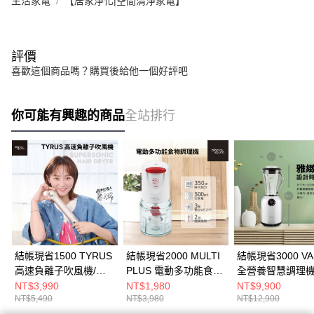
生活家電
【居家淨化|空間清淨家電】
評價
喜歡這個商品嗎？購買後給他一個好評吧
你可能有興趣的商品
全站排行
結帳現省1500 TYRUS
結帳現省2000 MULTI
結帳現省3000 VA
高速負離子吹風機/負
PLUS 電動多功能食物
全營養智慧調理機
離子吹風機/高速吹風
調理機/食物調理機/切
理機/果汁機/全營
NT$3,990
NT$1,980
NT$9,900
NT$5,490
NT$3,980
NT$12,900
機/薄霧金
碎機/料理機
理機