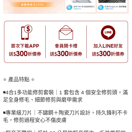
⭐ 產品特點 ⭐
◾️4合1多功能修剪套裝｜1 套包含 4 個安全修剪頭，滿
足全身修毛、細節修剪與磨甲需求
◾️專業級刀片｜不鏽鋼＋陶瓷刀片設計，持久鋒利不卡
毛，修剪過程安心不傷皮膚