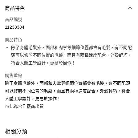
商品特色
Apple Pay
商品編號
悠遊付
11238384
Google Pay
商品特色
全盈+PAY
除了身體毛髮外，面部和肉掌等細節位置都會有毛髮，有不同配
大哥付你分期
頭可以修剪不同位置的毛髮，而且有兩種速度配合，外殼輕巧，
相關說明
符合人體工學設計，更易於操作！
【大哥付你分期使用說明】
ATM付款
1.本服務由台灣大哥大提供，台灣大哥大用戶可立即使用無須另外申請。
銷售重點
2.付款方式選擇「大哥付你分期」，訂單成立後會自動跳轉到大哥付的交易
除了身體毛髮外，面部和肉掌等細節位置都會有毛髮，有不同配頭
流程，驗證手機門號後，選擇欲分期的期數、繳款截止日，確認付款後即完
運送方式
可以修剪不同位置的毛髮，而且有兩種速度配合，外殼輕巧，符合
成交易。
3.實際核准額度、可分期數及費用金額請依後續交易確認頁面所載為準。
宅配$499免運
人體工學設計，更易於操作！
4.訂單成立30分鐘內，如未前往確認交易或遇審核未通過，訂單將自動取
※此為合作廠商出貨
每筆NT$150，滿NT$499(含以上)免運費
消。如遇「轉專審核」未通過狀況，表示未達大哥付你分期系統評分，恕無
法說明評估內容。
【繳款方式說明】
1.分期款項不併入電信帳單，「大哥付你分期」於每月結算日後寄送繳費提
醒簡訊。
相關分類
2.透過簡訊連結打開帳單後，可選擇「超商條碼／台灣大直營門市／銀行轉