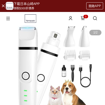
下載日本山崎APP
開啟APP
領取$300折價券
0
1
/
2