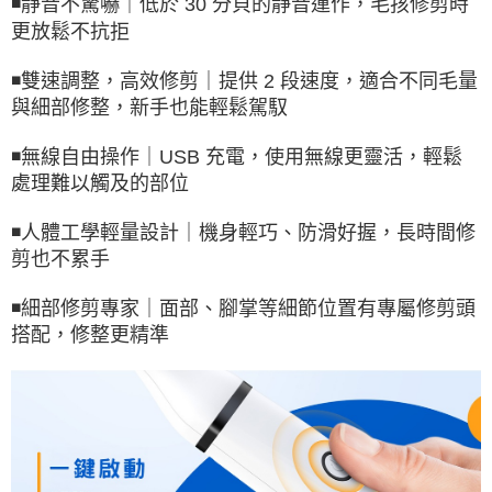
◾️靜音不驚嚇｜低於 30 分貝的靜音運作，毛孩修剪時
更放鬆不抗拒
◾️雙速調整，高效修剪｜提供 2 段速度，適合不同毛量
與細部修整，新手也能輕鬆駕馭
◾️無線自由操作｜USB 充電，使用無線更靈活，輕鬆
處理難以觸及的部位
◾️人體工學輕量設計｜機身輕巧、防滑好握，長時間修
剪也不累手
◾️細部修剪專家｜面部、腳掌等細節位置有專屬修剪頭
搭配，修整更精準