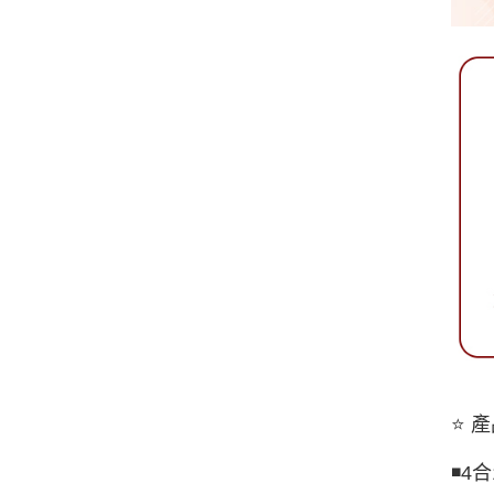
⭐ 
◾️