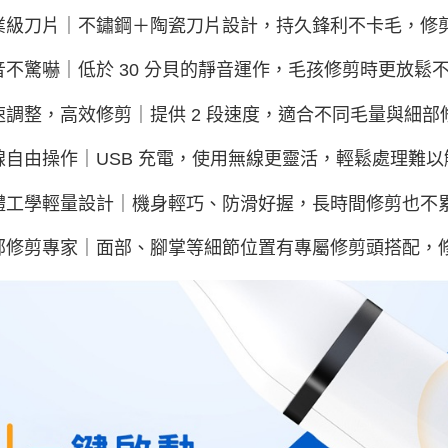
專業級刀片｜不鏽鋼＋陶瓷刀片設計，持久鋒利不卡毛，修
靜音不驚嚇｜低於 30 分貝的靜音運作，毛孩修剪時更放鬆
雙速調整，高效修剪｜提供 2 段速度，適合不同毛量與細
無線自由操作｜USB 充電，使用無線更靈活，輕鬆處理難
人體工學輕量設計｜機身輕巧、防滑好握，長時間修剪也不
細部修剪專家｜面部、腳掌等細節位置有專屬修剪頭搭配，