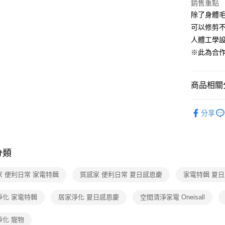
相關說明
銷售重點
【大哥付
除了身體
ATM付款
1.本服務
可以修剪
2.付款方
流程，驗
人體工學
完成交易
運送方式
※此為合
3.實際核
4.訂單成
宅配【父親
消。如遇
每筆NT$1
無法說明
商品相關分
【繳款方
1.分期款
生活用品
醒簡訊。
分享
2.透過簡
生活家電
帳／街口支
【注意事
分類
1.本服務
用戶於交
款買賣價
家 便利日常 家電特輯
質感家 便利日常 夏日感恩慶
家電特輯 夏
2.基於同
資料（包
淨化 家電特輯
居家淨化 夏日感恩慶
空間清淨家電 Oneisall
用，由本
3.完整用
淨化 寵物