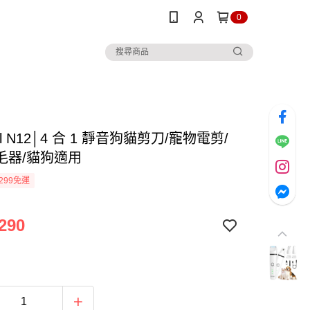
0
all N12│4 合 1 靜音狗貓剪刀/寵物電剪/
毛器/貓狗適用
299免運
290