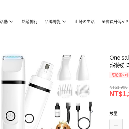
活動
熱銷排行
品牌總覽
山崎の生活
💎會員升等VIP
Oneis
寵物剃
宅配滿NT$
NT$1,990
NT$1,
數量