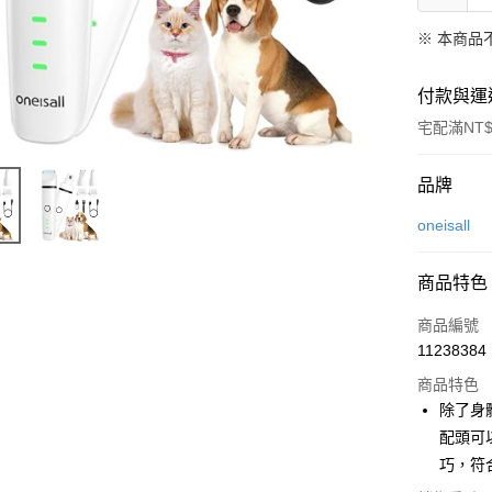
※ 本商品
付款與運
宅配滿NT$
付款方式
品牌
信用卡一
oneisall
LINE Pay
商品特色
Apple Pay
商品編號
悠遊付
11238384
商品特色
Google Pa
除了身
全盈+PAY
配頭可
巧，符
大哥付你