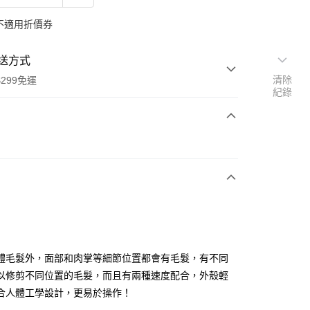
不適用折價券
送方式
清除
299免運
紀錄
次付款
y
體毛髮外，面部和肉掌等細節位置都會有毛髮，有不同
以修剪不同位置的毛髮，而且有兩種速度配合，外殼輕
合人體工學設計，更易於操作！
分期