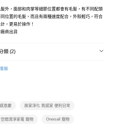
你分期使用說明】
毛髮外，面部和肉掌等細節位置都會有毛髮，有不同配頭
由台灣大哥大提供，台灣大哥大用戶可立即使用無須另外申請。
不同位置的毛髮，而且有兩種速度配合，外殼輕巧，符合
式選擇「大哥付你分期」，訂單成立後會自動跳轉到大哥付的交易
證手機門號後，選擇欲分期的期數、繳款截止日，確認付款後即
設計，更易於操作！
。
作廠商出貨
准額度、可分期數及費用金額請依後續交易確認頁面所載為準。
立30分鐘內，如未前往確認交易或遇審核未通過，訂單將自動取
節大回饋】限時$299免運
「轉專審核」未通過狀況，表示未達大哥付你分期系統評分，恕
50，滿NT$299(含以上)免運費
評估內容。
類 (2)
式說明】
項不併入電信帳單，「大哥付你分期」於每月結算日後寄送繳費提
生活雜貨/療癒小物
客服
訊連結打開帳單後，可選擇「超商條碼／台灣大直營門市／銀行轉
【居家淨化|空間清淨家電】
付／iPASS MONEY」等通路繳費。
項】
係由「台灣大哥大股份有限公司」（以下簡稱本公司）所提供，讓
易時，得透過本服務購買商品或服務，並由商店將買賣／分期付
金債權讓與本公司後，依約使用本公司帳單繳交帳款。
日感恩慶
居家淨化 質感家 便利日常
意付款使用「大哥付你分期」之契約關係目的，商店將以您的個人
含姓名、電話或地址）提供予台灣大哥大進項蒐集、處理及利
空間清淨家電 寵物
Oneisall 寵物
公司與您本人進行分期帳單所需資料之確認、核對及更正。
戶服務條款，請詳閱以下連結：
https://oppay.tw/userRule