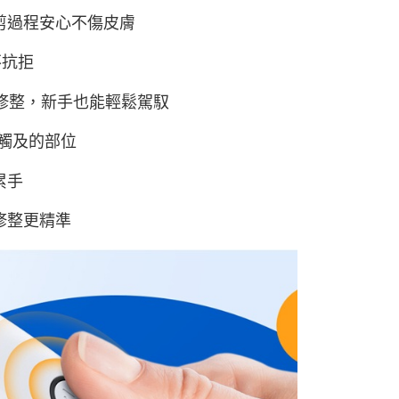
剪過程安心不傷皮膚
不抗拒
部修整，新手也能輕鬆駕馭
以觸及的部位
累手
修整更精準