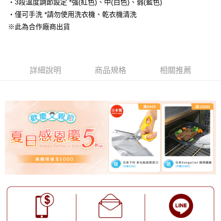
・3段溫度調節設定 *強(紅色)、中(白色)、弱(藍色)
1.分期款項不併入電信帳單，「大哥付你分期」於每月結算日後寄送繳費提
・僅可手洗 *請勿使用洗衣機、乾衣機清洗
醒簡訊。
2.透過簡訊連結打開帳單後，可選擇「超商條碼／台灣大直營門市／銀行轉
※此為合作廠商出貨
帳／街口支付／iPASS MONEY」等通路繳費。
【注意事項】
1.本服務係由「台灣大哥大股份有限公司」（以下簡稱本公司）所提供，讓
用戶於交易時，得透過本服務購買商品或服務，並由商店將買賣／分期付款
詳細說明
商品規格
相關推薦
買賣價金債權讓與本公司後，依約使用本公司帳單繳交帳款。
2.基於同意付款使用「大哥付你分期」之契約關係目的，商店將以您的個人
資料（包含姓名、電話或地址）提供予台灣大哥大進項蒐集、處理及利用，
由本公司與您本人進行分期帳單所需資料之確認、核對及更正。
3.完整用戶服務條款，請詳閱以下連結：
https://oppay.tw/userRule