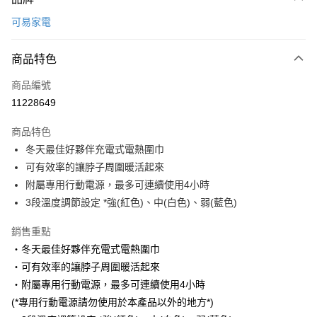
信用卡一次付款
可易家電
LINE Pay
商品特色
Apple Pay
商品編號
悠遊付
11228649
Google Pay
商品特色
全盈+PAY
冬天最佳好夥伴充電式電熱圍巾
大哥付你分期
可有效率的讓脖子周圍暖活起來
相關說明
附屬專用行動電源，最多可連續使用4小時
【大哥付你分期使用說明】
3段溫度調節設定 *強(紅色)、中(白色)、弱(藍色)
ATM付款
1.本服務由台灣大哥大提供，台灣大哥大用戶可立即使用無須另外申請。
2.付款方式選擇「大哥付你分期」，訂單成立後會自動跳轉到大哥付的交易
銷售重點
流程，驗證手機門號後，選擇欲分期的期數、繳款截止日，確認付款後即完
運送方式
・冬天最佳好夥伴充電式電熱圍巾
成交易。
3.實際核准額度、可分期數及費用金額請依後續交易確認頁面所載為準。
宅配【父親節大回饋】限時$299免運
・可有效率的讓脖子周圍暖活起來
4.訂單成立30分鐘內，如未前往確認交易或遇審核未通過，訂單將自動取
・附屬專用行動電源，最多可連續使用4小時
每筆NT$150，滿NT$299(含以上)免運費
消。如遇「轉專審核」未通過狀況，表示未達大哥付你分期系統評分，恕無
法說明評估內容。
(*專用行動電源請勿使用於本產品以外的地方*)
【繳款方式說明】