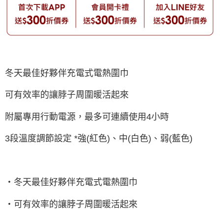
冬天最佳好夥伴充電式電熱圍巾
可有效率的讓脖子周圍暖活起來
附屬專用行動電源，最多可連續使用4小時
3段溫度調節設定 *強(紅色)、中(白色)、弱(藍色)
・冬天最佳好夥伴充電式電熱圍巾
・可有效率的讓脖子周圍暖活起來