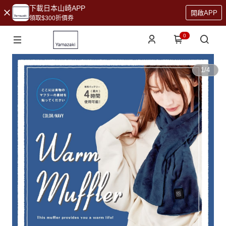
下載日本山崎APP
開啟APP
領取$300折價券
0
1
/
4