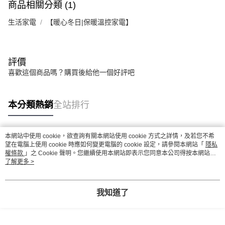
商品相關分類 (1)
生活家電
【暖心冬日|保暖溫控家電】
評價
喜歡這個商品嗎？購買後給他一個好評吧
本分類熱銷
全站排行
本網站中使用 cookie，欲查詢有關本網站使用 cookie 方式之詳情，及若您不希
熱門標籤
望在電腦上使用 cookie 時應如何變更電腦的 cookie 設定，請參閱本網站「
隱私
權條款
」之 Cookie 聲明。您繼續使用本網站即表示您同意本公司得按本網站使
用條款之 Cookie 聲明使用 cookie。
了解更多 >
我知道了