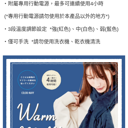
・附屬專用行動電源，最多可連續使用4小時
(*專用行動電源請勿使用於本產品以外的地方*)
・3段溫度調節設定 *強(紅色)、中(白色)、弱(藍色)
・僅可手洗 *請勿使用洗衣機、乾衣機清洗