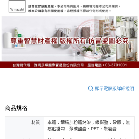
顯示電腦版詳細說明
商品規格
材質
本體：鑄鐵加粉體烤漆；緩衝墊：矽膠；無
痕貼掛勾：聚碳酸酯、PET、聚氨酯