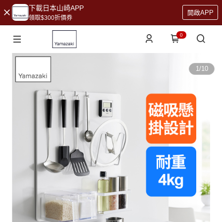
下載日本山崎APP
開啟APP
領取$300折價券
0
1
/
10