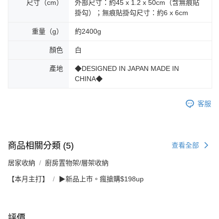
尺寸（cm）
外部尺寸：約45 x 1.2 x 50cm（含無痕貼
掛勾）；無痕貼掛勾尺寸：約6 x 6cm
重量（g）
約2400g
顏色
白
產地
◆DESIGNED IN JAPAN MADE IN
CHINA◆
客服
商品相關分類 (5)
查看全部
居家收納
廚房置物架/層架收納
【本月主打】
▶新品上市。瘋搶購$198up
評價