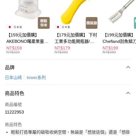
悠遊付
Google Pay
全盈+PAY
【159元加價購】
【179元加價購】 下村
【199元加價購】
AKEBONO曙產業量米
工業多功能開瓶器/開
Chefland刮魚鱗
大哥付你分期
杯漏斗組(白)/量米杯/
瓶器/餐廚用品/料理道
魚鱗器/廚房用品/
NT$159
NT$179
NT$199
相關說明
NT$320
NT$360
NT$380
米桶/量米用具/任二件8
具/任二件8折
道具/任二件8折
【大哥付你分期使用說明】
折
ATM付款
1.本服務由台灣大哥大提供，台灣大哥大用戶可立即使用無須另外申請。
品牌
2.付款方式選擇「大哥付你分期」，訂單成立後會自動跳轉到大哥付的交易
流程，驗證手機門號後，選擇欲分期的期數、繳款截止日，確認付款後即完
運送方式
日本山崎
tower系列
成交易。
3.實際核准額度、可分期數及費用金額請依後續交易確認頁面所載為準。
宅配【父親節大回饋】限時$299免運
4.訂單成立30分鐘內，如未前往確認交易或遇審核未通過，訂單將自動取
商品特色
每筆NT$150，滿NT$299(含以上)免運費
消。如遇「轉專審核」未通過狀況，表示未達大哥付你分期系統評分，恕無
法說明評估內容。
商品編號
【繳款方式說明】
11222953
1.分期款項不併入電信帳單，「大哥付你分期」於每月結算日後寄送繳費提
醒簡訊。
2.透過簡訊連結打開帳單後，可選擇「超商條碼／台灣大直營門市／銀行轉
商品特色
帳／街口支付／iPASS MONEY」等通路繳費。
輕鬆打造專屬的磁吸收納空間，無論是「想放這個」還是「想掛