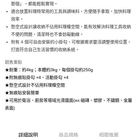
那個」，都能輕鬆實現。
【注意事項】
1.本服務係由「台灣大哥大股份有限公司」（以下簡稱本公司）所提供，讓
適合放置料理時常用的工具與調味料，方便隨手拿取，加快料理
用戶於交易時，得透過本服務購買商品或服務，並由商店將買賣／分期付款
效率。
買賣價金債權讓與本公司後，依約使用本公司帳單繳交帳款。
2.基於同意付款使用「大哥付你分期」之契約關係目的，商店將以您的個人
懸空式設計讓收納不佔用料理檯空間，能有效解決料理工具收納
資料（包含姓名、電話或地址）提供予台灣大哥大進項蒐集、處理及利用，
不便的問題，清潔時也不會妨礙動線。
由本公司與您本人進行分期帳單所需資料之確認、核對及更正。
附有 4 個可自由安裝的小掛勾，可根據需求靈活調整使用位置，
3.完整用戶服務條款，請詳閱以下連結：
https://oppay.tw/userRule
打造符合自己生活習慣的收納系統。
銷售重點
★耐重：約4kg；本體約3kg，每個掛勾約250g
★附無痕貼掛勾 ×4、活動掛勾 ×4
★懸空式設計不佔用料理檯空間
★無痕貼安裝簡單
★可用於衛浴、廚房等場域光滑牆面(ex:磁磚、塑膠、不鏽鋼、金屬
表面)
詳細說明
商品規格
相關推薦