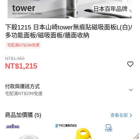
下殺1215 日本山崎tower無痕貼磁吸面板L(白)/
多功能面板/磁吸面板/牆面收納
宅配滿NT$299免運
NT$1,350
NT$1,215
付款與運送方式
宅配滿NT$299免運
付款方式
信用卡一次付款
商品加價購 (5)
查看全部
LINE Pay
Apple Pay