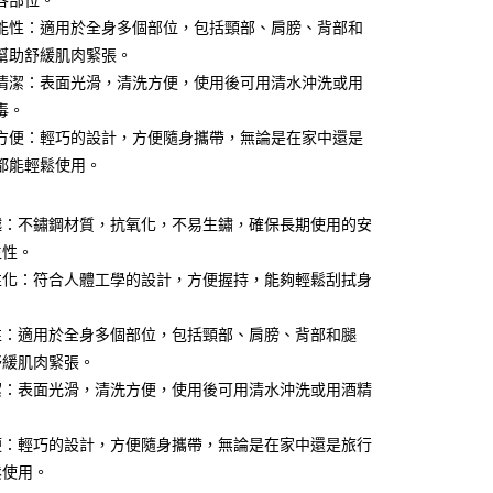
各部位。
分期
能性：適用於全身多個部位，包括頸部、肩膀、背部和
幫助舒緩肌肉緊張。
你分期使用說明】
清潔：表面光滑，清洗方便，使用後可用清水沖洗或用
由台灣大哥大提供，台灣大哥大用戶可立即使用無須另外申請。
式選擇「大哥付你分期」，訂單成立後會自動跳轉到大哥付的交易
毒。
證手機門號後，選擇欲分期的期數、繳款截止日，確認付款後即
方便：輕巧的設計，方便隨身攜帶，無論是在家中還是
。
准額度、可分期數及費用金額請依後續交易確認頁面所載為準。
都能輕鬆使用。
立30分鐘內，如未前往確認交易或遇審核未通過，訂單將自動取
付款
「轉專審核」未通過狀況，表示未達大哥付你分期系統評分，恕
00，滿NT$499(含以上)免運費
評估內容。
越：不鏽鋼材質，抗氧化，不易生鏽，確保長期使用的安
式說明】
生性。
家取貨
項不併入電信帳單，「大哥付你分期」於每月結算日後寄送繳費提
性化：符合人體工學的設計，方便握持，能夠輕鬆刮拭身
00，滿NT$499(含以上)免運費
訊連結打開帳單後，可選擇「超商條碼／台灣大直營門市／銀行轉
。
付／iPASS MONEY」等通路繳費。
付款
性：適用於全身多個部位，包括頸部、肩膀、背部和腿
舒緩肌肉緊張。
項】
00，滿NT$499(含以上)免運費
係由「台灣大哥大股份有限公司」（以下簡稱本公司）所提供，讓
潔：表面光滑，清洗方便，使用後可用清水沖洗或用酒精
易時，得透過本服務購買商品或服務，並由商店將買賣／分期付
1取貨
金債權讓與本公司後，依約使用本公司帳單繳交帳款。
00，滿NT$499(含以上)免運費
意付款使用「大哥付你分期」之契約關係目的，商店將以您的個人
便：輕巧的設計，方便隨身攜帶，無論是在家中還是旅行
含姓名、電話或地址）提供予台灣大哥大進項蒐集、處理及利
鬆使用。
節大回饋】限時$299免運
公司與您本人進行分期帳單所需資料之確認、核對及更正。