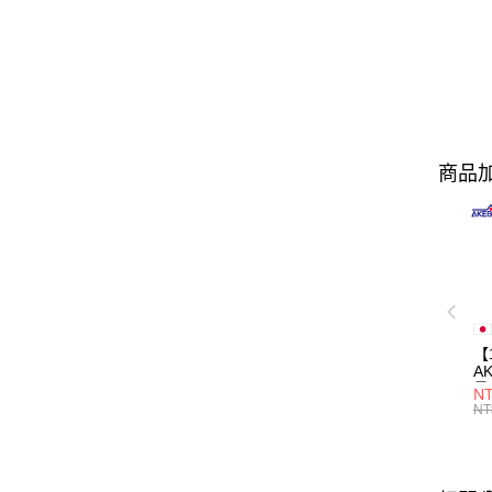
商品加
【
A
量
NT
量
NT
用