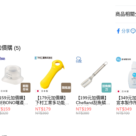
3.完整用
每筆NT$1
商品相關分
生活用品
分享
【本月主
價購 (5)
159元加價購】
【179元加價購】
【199元加價購】
【349元
KEBONO曙產業
下村工業多功能開
Chefland刮魚鱗刀/
宮本製作
米杯漏斗組(白)/
瓶器/開瓶器/餐廚
刮魚鱗器/廚房用
清潔液600
$159
NT$179
NT$199
NT$349
米杯/米桶/量米
用品/料理道具/任
品/料理道具/任二
精/洗衣鎂
$320
NT$360
NT$380
NT$700
具/任二件8折
二件8折
件8折
品/任二件