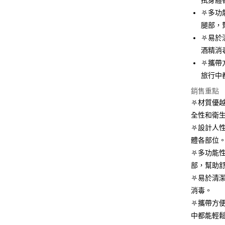
拭身體
大哥付你
⛧多功
相關說明
腿部，
【大哥付
ATM付款
⛧易於
1.本服務
2.付款方
酒精消
流程，驗
⛧攜帶
完成交易
運送方式
3.實際核
旅行中
4.訂單成
全家取貨
銷售重點
消。如遇
每筆NT$1
無法說明
⛧材質優
【繳款方
全性和衛
付款後全
1.分期款
⛧設計人
醒簡訊。
每筆NT$1
2.透過簡
體各部位
帳／街口支
7-11取貨
⛧多功能
部，幫助
【注意事
每筆NT$1
1.本服務
⛧易於清
用戶於交
付款後7-1
消毒。
款買賣價
每筆NT$1
2.基於同
⛧攜帶方
資料（包
中都能輕
宅配【父親
用，由本