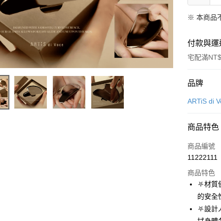
※ 本商品
付款與運
宅配滿NT$
付款方式
品牌
信用卡一
ARTiS di 
超商取貨
商品特色
LINE Pay
商品編號
Apple Pay
11222111
商品特色
悠遊付
⛧材質
Google Pa
的安全
⛧設計
全盈+PAY