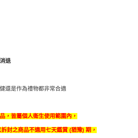
消退
健還是作為禮物都非常合適
品，皆屬個人衛生使用範圍內，
拆封之商品不適用七天鑑賞 (猶豫) 期，