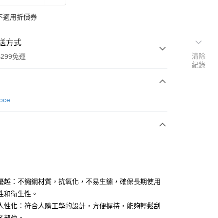
不適用折價券
送方式
清除
299免運
紀錄
次付款
Voce
付款
優越：不鏽鋼材質，抗氧化，不易生鏽，確保長期使用
y
性和衛生性。
人性化：符合人體工學的設計，方便握持，能夠輕鬆刮