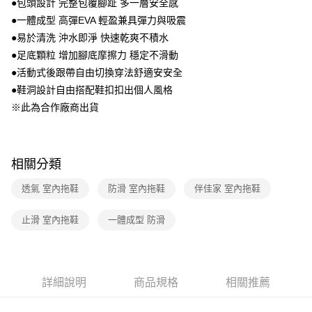
●包頭設計 完整包覆腳趾 多一層安全感
1.分期款項不併入電信帳單，「大哥付你分期」於每月結算日後寄送繳費提
●一體成型 高彈EVA 輕盈兼具彈力與吸震
醒簡訊。
2.透過簡訊連結打開帳單後，可選擇「超商條碼／台灣大直營門市／銀行轉
●易於清洗 沖水即淨 快速乾爽不積水
帳／街口支付／iPASS MONEY」等通路繳費。
●足底顆粒 增加腳底摩擦力 穩定不滑動
【注意事項】
●活動式後跟帶自由切換穿法舒適安安全
1.本服務係由「台灣大哥大股份有限公司」（以下簡稱本公司）所提供，讓
●鞋洞設計自由搭配鞋扣扣出個人風格
用戶於交易時，得透過本服務購買商品或服務，並由商店將買賣／分期付款
※此為合作廠商出貨
買賣價金債權讓與本公司後，依約使用本公司帳單繳交帳款。
2.基於同意付款使用「大哥付你分期」之契約關係目的，商店將以您的個人
資料（包含姓名、電話或地址）提供予台灣大哥大進項蒐集、處理及利用，
由本公司與您本人進行分期帳單所需資料之確認、核對及更正。
3.完整用戶服務條款，請詳閱以下連結：
https://oppay.tw/userRule
相關分類
透氣 室內拖鞋
防滑 室內拖鞋
伴佳家 室內拖鞋
止滑 室內拖鞋
一體成型 防滑
詳細說明
商品規格
相關推薦