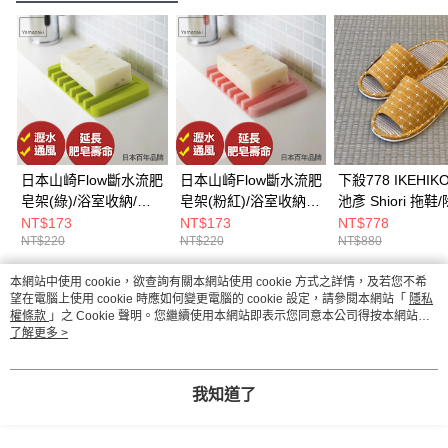
日本山崎Flow斷水流肥
日本山崎Flow斷水流肥
下殺778 IKEHI
皂架(綠)/浴室收納/衛
皂架(粉紅)/浴室收納/
池彥 Shiori 拖鞋
浴收納架/肥皂盤/肥皂
衛浴收納架/肥皂盤/肥
拖鞋/天然藺草/室
NT$173
NT$173
NT$778
NT$220
NT$220
NT$880
盒/肥皂架
皂盒/肥皂架
鞋 26Aug001
本網站中使用 cookie，欲查詢有關本網站使用 cookie 方式之詳情，及若您不希
熱門標籤
望在電腦上使用 cookie 時應如何變更電腦的 cookie 設定，請參閱本網站「
隱私
權條款
」之 Cookie 聲明。您繼續使用本網站即表示您同意本公司得按本網站使
用條款之 Cookie 聲明使用 cookie。
了解更多 >
我知道了