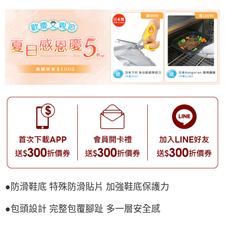
●防滑鞋底 特殊防滑貼片 加強鞋底保護力
●包頭設計 完整包覆腳趾 多一層安全感