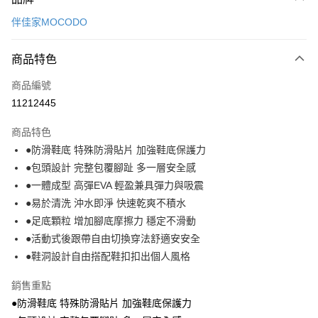
信用卡一次付款
伴佳家MOCODO
LINE Pay
商品特色
Apple Pay
商品編號
悠遊付
11212445
Google Pay
商品特色
全盈+PAY
●防滑鞋底 特殊防滑貼片 加強鞋底保護力
大哥付你分期
●包頭設計 完整包覆腳趾 多一層安全感
相關說明
●一體成型 高彈EVA 輕盈兼具彈力與吸震
【大哥付你分期使用說明】
●易於清洗 沖水即淨 快速乾爽不積水
ATM付款
1.本服務由台灣大哥大提供，台灣大哥大用戶可立即使用無須另外申請。
●足底顆粒 增加腳底摩擦力 穩定不滑動
2.付款方式選擇「大哥付你分期」，訂單成立後會自動跳轉到大哥付的交易
流程，驗證手機門號後，選擇欲分期的期數、繳款截止日，確認付款後即完
●活動式後跟帶自由切換穿法舒適安安全
運送方式
成交易。
●鞋洞設計自由搭配鞋扣扣出個人風格
3.實際核准額度、可分期數及費用金額請依後續交易確認頁面所載為準。
宅配【父親節大回饋】限時$299免運
4.訂單成立30分鐘內，如未前往確認交易或遇審核未通過，訂單將自動取
銷售重點
每筆NT$150，滿NT$299(含以上)免運費
消。如遇「轉專審核」未通過狀況，表示未達大哥付你分期系統評分，恕無
法說明評估內容。
●防滑鞋底 特殊防滑貼片 加強鞋底保護力
【繳款方式說明】