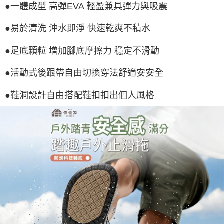
●一體成型 高彈EVA 輕盈兼具彈力與吸震
●易於清洗 沖水即淨 快速乾爽不積水
●足底顆粒 增加腳底摩擦力 穩定不滑動
●活動式後跟帶自由切換穿法舒適安安全
●鞋洞設計自由搭配鞋扣扣出個人風格