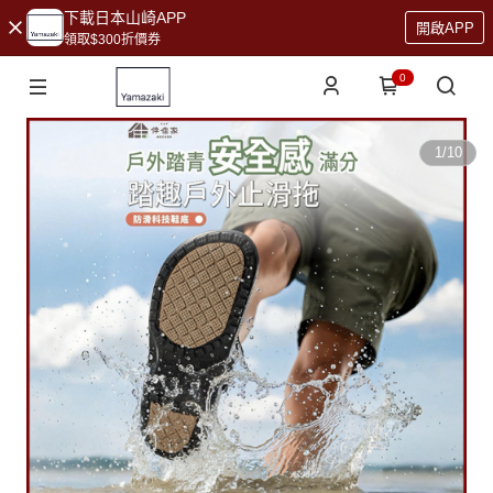
下載日本山崎APP
開啟APP
領取$300折價券
0
1
/
10