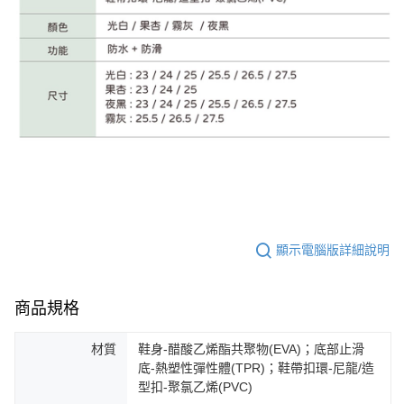
顯示電腦版詳細說明
商品規格
材質
鞋身-醋酸乙烯酯共聚物(EVA)；底部止滑
底-熱塑性彈性體(TPR)；鞋帶扣環-尼龍/造
型扣-聚氯乙烯(PVC)