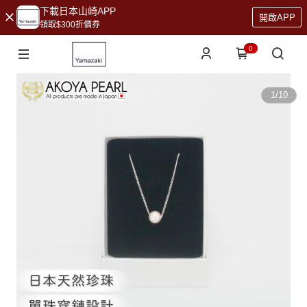
下載日本山崎APP
開啟APP
領取$300折價券
0
1
/
10