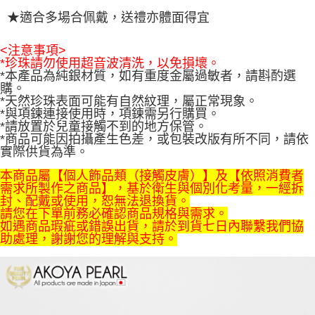
★適合多場合佩戴，送禮亦體面得宜
<注意事項>
*
珍珠請勿使用超音波清洗，以免損壞。
*本產品為純銀材質，如有重度金屬過敏者，請斟酌選
購。
*天然珍珠表面可能有自然紋理，屬正常現象。
*與項鍊連接使用時，項鍊需另行購買。
*請放置於兒童接觸不到的地方保管。
*商品可能因拍攝產生色差，或包裝改版有所不同，請依
實際供貨為準。
本商品屬【個人飾品類（接觸皮膚）】及【依照消費者
需求所製作之商品】，基於衛生與個別化考量，一經拆
封、配戴或使用，恕無法退換貨。
請您在下單前務必確認商品規格與需求。
如遇商品瑕疵或錯誤出貨，請於到貨七日內聯繫我們協
助處理，謝謝您的理解與支持。