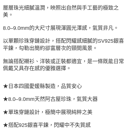
層層珠光細膩溫潤，映照出自然與手工藝的極致之
美。
8.0–9.0mm的大尺寸展現渾圓光澤感，氣質非凡。
以單顆珍珠穿鏈設計，搭配閃耀感細膩的SV925銀喜
平鍊，勾勒出簡約卻富層次的頸間風景。
無論搭配襯衫、洋裝或正裝都適宜，是一條既能日常
佩戴又具存在感的優雅選擇。
★日本四國愛媛縣製造，品質安心
★8.0–9.0mm天然阿古屋珍珠，氣質大器
★單珠穿鏈設計，極簡中展現純粹之美
★搭配925銀喜平鍊，閃耀中不失質感