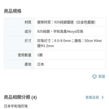
商品規格
材質
鏈條材質：925純銀鍍銠（白金色鍍層）
成分
925純銀、宇和島產Akoya珍珠
尺寸
珍珠尺寸：8.0-9.0mm；鍊長：50cm Kihei
鏈Φ1.2mm
使用數量
1顆
產地
日本
客服
商品相關分類 (4)
查看全部
日本宇和海珍珠