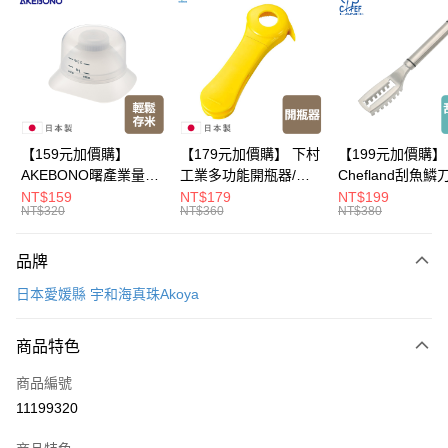
Apple Pay
悠遊付
Google Pay
全盈+PAY
【159元加價購】
【179元加價購】 下村
【199元加價購】
AKEBONO曙產業量米
工業多功能開瓶器/開
Chefland刮魚鱗
大哥付你分期
杯漏斗組(白)/量米杯/
瓶器/餐廚用品/料理道
魚鱗器/廚房用品/
NT$159
NT$179
NT$199
相關說明
NT$320
NT$360
NT$380
米桶/量米用具/任二件8
具/任二件8折
道具/任二件8折
【大哥付你分期使用說明】
折
ATM付款
1.本服務由台灣大哥大提供，台灣大哥大用戶可立即使用無須另外申請。
品牌
2.付款方式選擇「大哥付你分期」，訂單成立後會自動跳轉到大哥付的交易
流程，驗證手機門號後，選擇欲分期的期數、繳款截止日，確認付款後即完
運送方式
日本愛媛縣 宇和海真珠Akoya
成交易。
3.實際核准額度、可分期數及費用金額請依後續交易確認頁面所載為準。
宅配【父親節大回饋】限時$299免運
4.訂單成立30分鐘內，如未前往確認交易或遇審核未通過，訂單將自動取
商品特色
每筆NT$150，滿NT$299(含以上)免運費
消。如遇「轉專審核」未通過狀況，表示未達大哥付你分期系統評分，恕無
法說明評估內容。
商品編號
【繳款方式說明】
11199320
1.分期款項不併入電信帳單，「大哥付你分期」於每月結算日後寄送繳費提
醒簡訊。
2.透過簡訊連結打開帳單後，可選擇「超商條碼／台灣大直營門市／銀行轉