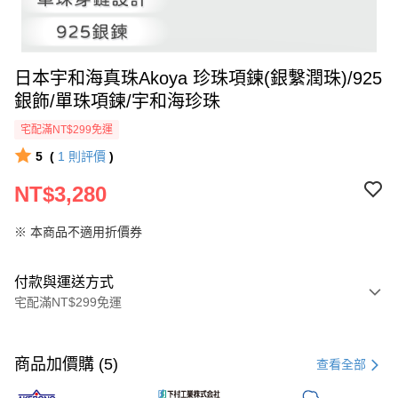
日本宇和海真珠Akoya 珍珠項鍊(銀繫潤珠)/925
銀飾/單珠項鍊/宇和海珍珠
宅配滿NT$299免運
5
(
1
則評價
)
NT$3,280
※ 本商品不適用折價券
付款與運送方式
宅配滿NT$299免運
付款方式
信用卡一次付款
商品加價購 (5)
查看全部
LINE Pay