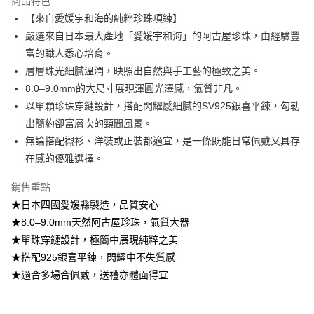
商品特色
帳／街口支付／iPASS MONEY」等通路繳費。
【來自愛媛宇和海的純粹珍珠項鍊】
嚴選來自日本最大產地「愛媛宇和海」的阿古屋珍珠，由經驗豐
【注意事項】
1.本服務係由「台灣大哥大股份有限公司」（以下簡稱本公司）所提供，讓
富的職人悉心培育。
用戶於交易時，得透過本服務購買商品或服務，並由商店將買賣／分期付款
層層珠光細膩溫潤，映照出自然與手工藝的極致之美。
買賣價金債權讓與本公司後，依約使用本公司帳單繳交帳款。
2.基於同意付款使用「大哥付你分期」之契約關係目的，商店將以您的個人
8.0–9.0mm的大尺寸展現渾圓光澤感，氣質非凡。
資料（包含姓名、電話或地址）提供予台灣大哥大進項蒐集、處理及利用，
以單顆珍珠穿鏈設計，搭配閃耀感細膩的SV925銀喜平鍊，勾勒
由本公司與您本人進行分期帳單所需資料之確認、核對及更正。
出簡約卻富層次的頸間風景。
3.完整用戶服務條款，請詳閱以下連結：
https://oppay.tw/userRule
無論搭配襯衫、洋裝或正裝都適宜，是一條既能日常佩戴又具存
在感的優雅選擇。
銷售重點
★日本四國愛媛縣製造，品質安心
★8.0–9.0mm天然阿古屋珍珠，氣質大器
★單珠穿鏈設計，極簡中展現純粹之美
★搭配925銀喜平鍊，閃耀中不失質感
★適合多場合佩戴，送禮亦體面得宜