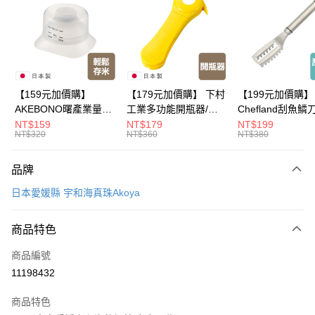
Apple Pay
悠遊付
Google Pay
全盈+PAY
【159元加價購】
【179元加價購】 下村
【199元加價購】
AKEBONO曙產業量米
工業多功能開瓶器/開
Chefland刮魚鱗
大哥付你分期
杯漏斗組(白)/量米杯/
瓶器/餐廚用品/料理道
魚鱗器/廚房用品/
NT$159
NT$179
NT$199
相關說明
NT$320
NT$360
NT$380
米桶/量米用具/任二件8
具/任二件8折
道具/任二件8折
【大哥付你分期使用說明】
折
ATM付款
1.本服務由台灣大哥大提供，台灣大哥大用戶可立即使用無須另外申請。
品牌
2.付款方式選擇「大哥付你分期」，訂單成立後會自動跳轉到大哥付的交易
流程，驗證手機門號後，選擇欲分期的期數、繳款截止日，確認付款後即完
運送方式
日本愛媛縣 宇和海真珠Akoya
成交易。
3.實際核准額度、可分期數及費用金額請依後續交易確認頁面所載為準。
宅配【父親節大回饋】限時$299免運
4.訂單成立30分鐘內，如未前往確認交易或遇審核未通過，訂單將自動取
商品特色
每筆NT$150，滿NT$299(含以上)免運費
消。如遇「轉專審核」未通過狀況，表示未達大哥付你分期系統評分，恕無
法說明評估內容。
商品編號
【繳款方式說明】
11198432
1.分期款項不併入電信帳單，「大哥付你分期」於每月結算日後寄送繳費提
醒簡訊。
2.透過簡訊連結打開帳單後，可選擇「超商條碼／台灣大直營門市／銀行轉
商品特色
帳／街口支付／iPASS MONEY」等通路繳費。