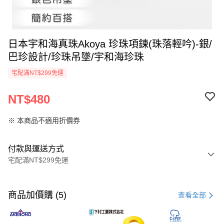
日本宇和海真珠Akoya 珍珠項鍊(珠落輕吟)-銀/
巴珍設計/珍珠吊墜/宇和海珍珠
宅配滿NT$299免運
NT$480
※ 本商品不適用折價券
付款與運送方式
宅配滿NT$299免運
付款方式
信用卡一次付款
商品加價購 (5)
查看全部
LINE Pay