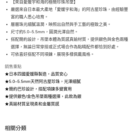
【來自愛媛宇和海的極簡珍珠吊墜】
嚴選來自日本最大產地「愛媛宇和海」的阿古屋珍珠，由經驗豐
【注意事項】
1.本服務係由「台灣大哥大股份有限公司」（以下簡稱本公司）所提供，讓
富的職人悉心培育。
用戶於交易時，得透過本服務購買商品或服務，並由商店將買賣／分期付款
層層珠光細膩溫潤，映照出自然與手工藝的極致之美。
買賣價金債權讓與本公司後，依約使用本公司帳單繳交帳款。
2.基於同意付款使用「大哥付你分期」之契約關係目的，商店將以您的個人
尺寸約5.0–5.5mm，圓潤光澤自然。
資料（包含姓名、電話或地址）提供予台灣大哥大進項蒐集、處理及利用，
搭配簡約設計，吊墜本體為質感真鍮材質，提供銀色與金色兩種
由本公司與您本人進行分期帳單所需資料之確認、核對及更正。
選擇，無論日常穿搭或正式場合作為點睛配件都恰到好處。
3.完整用戶服務條款，請詳閱以下連結：
https://oppay.tw/userRule
可依喜好搭配不同項鍊，展現多樣佩戴風格。
銷售重點
★日本四國愛媛縣製造，品質安心
★5.0–5.5mm天然阿古屋珍珠，光澤細膩
★簡約巴珍設計，搭配項鍊多變實用
★提供銀色/金色吊墜兩種選擇，此款為銀
★真鍮材質呈現柔和金屬質感
相關分類