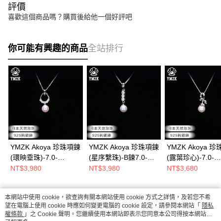
評價
喜歡這個商品嗎？購買後給他一個好評吧
你可能有興趣的商品
全站排行
YMZK Akoya 珍珠項鍊
YMZK Akoya 珍珠項鍊
YMZK Akoya 
(環映垂珠)-7.0-
(星序繫珠)-B鍊7.0-
(露葉珍心)-7.0-
7.5mm/日本珍珠項
7.5mm/珍珠項鍊/天然
7.5mm/日本珍珠
NT$3,980
NT$3,980
NT$3,680
鍊/925銀項鍊/日本愛
珍珠/日本愛媛
鍊/925銀項鍊/日
媛
媛
本網站中使用 cookie，欲查詢有關本網站使用 cookie 方式之詳情，及若您不希
熱門標籤
望在電腦上使用 cookie 時應如何變更電腦的 cookie 設定，請參閱本網站「
隱私
權條款
」之 Cookie 聲明。您繼續使用本網站即表示您同意本公司得按本網站使