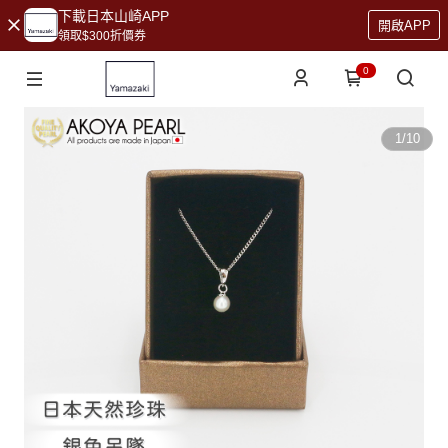
下載日本山崎APP
開啟APP
領取$300折價券
0
1
/
10