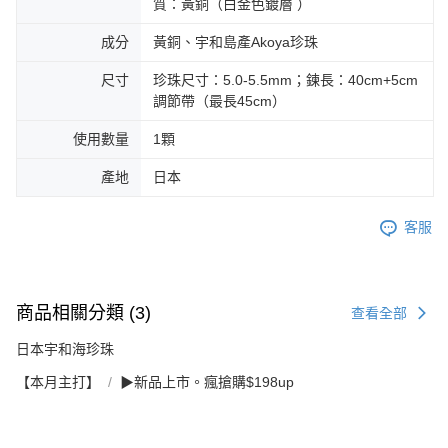
質：黃銅（白金色鍍層 ）
成分
黃銅、宇和島產Akoya珍珠
尺寸
珍珠尺寸：5.0-5.5mm；鍊長：40cm+5cm
調節帶（最長45cm）
使用數量
1顆
產地
日本
客服
商品相關分類 (3)
查看全部
日本宇和海珍珠
【本月主打】
▶新品上市。瘋搶購$198up