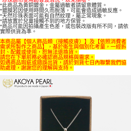
*此商品為黃銅鍍金，金屬過敏者請留意體質。
*鍍膜若因使用時間久而脫落，可能會造成過敏反應。
*天然珍珠表面可能有自然紋理，屬正常現象。
*請放置於兒童接觸不到的地方保管。
*商品可能因拍攝產生色差，或包裝改版有所不同，請依
實際供貨為準。
本商品屬【個人飾品類（接觸皮膚）】及【依照消費者
需求所製作之商品】，基於衛生與個別化考量，一經拆
封、配戴或使用，恕無法退換貨。
請您在下單前務必確認商品規格與需求。
如遇商品瑕疵或錯誤出貨，請於到貨七日內聯繫我們協
助處理，謝謝您的理解與支持。