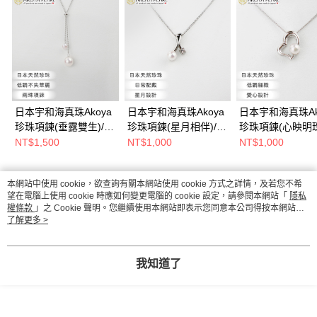
日本宇和海真珠Akoya
日本宇和海真珠Akoya
日本宇和海真珠Ak
珍珠項鍊(垂露雙生)/天
珍珠項鍊(星月相伴)/天
珍珠項鍊(心映明珠
然珍珠/二珠項鍊/日本
然珍珠/二珠項鍊/日本
然珍珠/愛心吊墜/
NT$1,500
NT$1,000
NT$1,000
愛媛
愛媛
愛媛
本網站中使用 cookie，欲查詢有關本網站使用 cookie 方式之詳情，及若您不希
熱門標籤
望在電腦上使用 cookie 時應如何變更電腦的 cookie 設定，請參閱本網站「
隱私
權條款
」之 Cookie 聲明。您繼續使用本網站即表示您同意本公司得按本網站使
用條款之 Cookie 聲明使用 cookie。
了解更多 >
我知道了