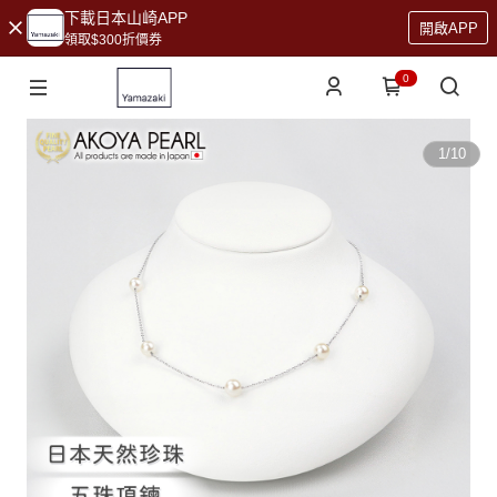
下載日本山崎APP
開啟APP
領取$300折價券
0
1
/
10