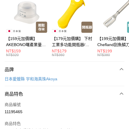
Apple Pay
悠遊付
Google Pay
全盈+PAY
【159元加價購】
【179元加價購】 下村
【199元加價購】
AKEBONO曙產業量米
工業多功能開瓶器/開
Chefland刮魚鱗
大哥付你分期
杯漏斗組(白)/量米杯/
瓶器/餐廚用品/料理道
魚鱗器/廚房用品/
NT$159
NT$179
NT$199
相關說明
NT$320
NT$360
NT$380
米桶/量米用具/任二件8
具/任二件8折
道具/任二件8折
【大哥付你分期使用說明】
折
ATM付款
1.本服務由台灣大哥大提供，台灣大哥大用戶可立即使用無須另外申請。
品牌
2.付款方式選擇「大哥付你分期」，訂單成立後會自動跳轉到大哥付的交易
流程，驗證手機門號後，選擇欲分期的期數、繳款截止日，確認付款後即完
運送方式
日本愛媛縣 宇和海真珠Akoya
成交易。
3.實際核准額度、可分期數及費用金額請依後續交易確認頁面所載為準。
宅配【父親節大回饋】限時$299免運
4.訂單成立30分鐘內，如未前往確認交易或遇審核未通過，訂單將自動取
商品特色
每筆NT$150，滿NT$299(含以上)免運費
消。如遇「轉專審核」未通過狀況，表示未達大哥付你分期系統評分，恕無
法說明評估內容。
商品編號
【繳款方式說明】
11195465
1.分期款項不併入電信帳單，「大哥付你分期」於每月結算日後寄送繳費提
醒簡訊。
2.透過簡訊連結打開帳單後，可選擇「超商條碼／台灣大直營門市／銀行轉
商品特色
帳／街口支付／iPASS MONEY」等通路繳費。