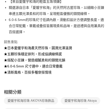
【來自愛媛宇和海的輕盈五珠項鍊】
精選源自日本「愛媛宇和海」的天然阿古屋珍珠，以細緻小豆鍊
【注意事項】
1.本服務係由「台灣大哥大股份有限公司」（以下簡稱本公司）所提供，讓
串連五顆光澤柔和的珍珠，呈現輕盈優雅的頸間線條。
用戶於交易時，得透過本服務購買商品或服務，並由商店將買賣／分期付款
6.0-6.5mm的珍珠尺寸低調內斂，滑動扣設計方便調整長度，適
買賣價金債權讓與本公司後，依約使用本公司帳單繳交帳款。
2.基於同意付款使用「大哥付你分期」之契約關係目的，商店將以您的個人
合日常配戴，單戴或疊搭皆展現柔和品味，是送禮與自用兼具的
資料（包含姓名、電話或地址）提供予台灣大哥大進項蒐集、處理及利用，
百搭選擇。
由本公司與您本人進行分期帳單所需資料之確認、核對及更正。
3.完整用戶服務條款，請詳閱以下連結：
https://oppay.tw/userRule
銷售重點
★日本愛媛宇和海產天然珍珠，圓潤光澤溫潤
★五顆珍珠穩定排列，形成協調線條感
★搭配小豆鍊，營造細膩柔和的頸間光韻
★6.0-6.5mm 尺寸適中，適合日常疊戴
★清新風格，百搭多種穿搭情境
相關分類
愛媛宇和海珍珠 AKOYA珍珠飾品
愛媛宇和海珍珠 Akoya