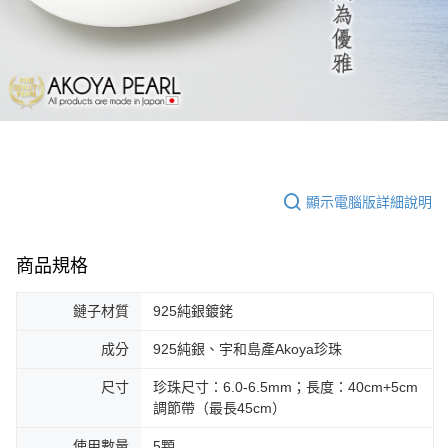
顯示電腦版詳細說明
商品規格
鏈子材質
925純銀鍍銠
成分
925純銀、宇和島產Akoya珍珠
尺寸
珍珠尺寸：6.0-6.5mm；長度：40cm+5cm
調節帶（最長45cm）
使用數量
5顆