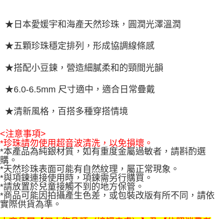
★日本愛媛宇和海產天然珍珠，圓潤光澤溫潤
★五顆珍珠穩定排列，形成協調線條感
★搭配小豆鍊，營造細膩柔和的頸間光韻
★6.0-6.5mm 尺寸適中，適合日常疊戴
★清新風格，百搭多種穿搭情境
<注意事項>
*珍珠請勿使用超音波清洗，以免損壞。
*本產品為純銀材質，如有重度金屬過敏者，請斟酌選
購。
*天然珍珠表面可能有自然紋理，屬正常現象。
*與項鍊連接使用時，項鍊需另行購買。
*請放置於兒童接觸不到的地方保管。
*商品可能因拍攝產生色差，或包裝改版有所不同，請依
實際供貨為準。